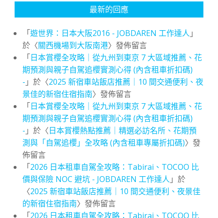
最新的回應
「
遊世界：日本大阪2016 - JOBDAREN 工作達人
」
於〈
關西機場到大阪南港
〉發佈留言
「
日本賞櫻全攻略｜從九州到東京 7 大區域推薦、花
期預測與親子自駕追櫻實測心得 (內含租車折扣碼)
-
」於〈
2025 新宿車站飯店推薦｜10 間交通便利、夜
景佳的新宿住宿指南
〉發佈留言
「
日本賞櫻全攻略｜從九州到東京 7 大區域推薦、花
期預測與親子自駕追櫻實測心得 (內含租車折扣碼)
-
」於〈
日本賞櫻熱點推薦｜精選必訪名所、花期預
測與「自駕追櫻」全攻略 (內含租車專屬折扣碼)
〉發
佈留言
「
2026 日本租車自駕全攻略：Tabirai、TOCOO 比
價與保險 NOC 避坑 - JOBDAREN 工作達人
」於
〈
2025 新宿車站飯店推薦｜10 間交通便利、夜景佳
的新宿住宿指南
〉發佈留言
「
2026 日本租車自駕全攻略：Tabirai、TOCOO 比