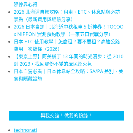
際停靠心得
2026 北海道自駕攻略：租車、ETC、休息站與必訪
景點（最新費用與經驗分享）
2026 日本自駕｜北海道中秋租車 5 折神券！TOCOO
x NIPPON 實測預約教學（一家五口實戰分享）
日本 ETC 使用教學｜怎麼租？要不要租？高速公路
費用一次搞懂（2026）
【東京上野】阿美橫丁 13 年間的時光漫步：從 2010
到 2023，找回那份不變的庶民煙火氣
日本自駕必看｜日本休息站全攻略：SA/PA 差別、美
食與隱藏設施
與我交誼！做我的粉絲！
technorati