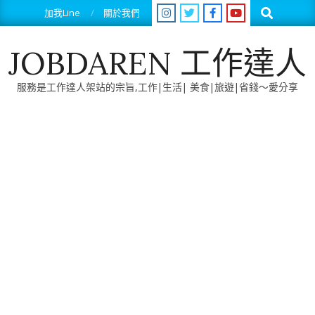
Skip
Search
加我Line
關於我們
to
content
JOBDAREN 工作達人
服務是工作達人架站的宗旨,工作|生活| 美食|旅遊|省錢～愛分享
Primary
Navigation
Menu