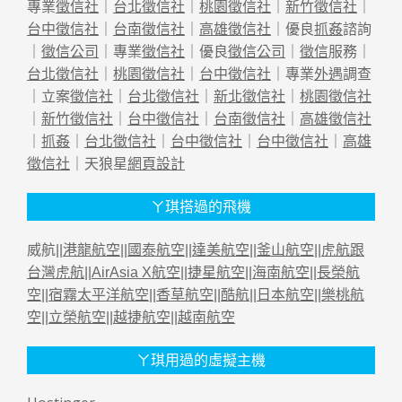
專業
徵信社
｜
台北徵信社
｜
桃園徵信社
｜
新竹徵信社
｜
台中徵信社
｜
台南徵信社
｜
高雄徵信社
｜優良
抓姦
諮詢
｜
徵信公司
｜專業
徵信社
｜優良
徵信公司
｜
徵信
服務｜
台北徵信社
｜
桃園徵信社
｜
台中徵信社
｜專業
外遇
調查
｜立案
徵信社
｜
台北徵信社
｜
新北徵信社
｜
桃園徵信社
｜
新竹徵信社
｜
台中徵信社
｜
台南徵信社
｜
高雄徵信社
｜
抓姦
｜
台北徵信社
｜
台中徵信社
｜
台中徵信社
｜
高雄
徵信社
｜天狼星
網頁設計
ㄚ琪搭過的飛機
威航||
港龍航空
||
國泰航空
||
達美航空
||
釜山航空
||
虎航跟
台灣虎航
||
AirAsia X航空
||
捷星航空
||
海南航空
||
長榮航
空
||
宿霧太平洋航空
||
香草航空
||
酷航
||
日本航空
||
樂桃航
空
||
立榮航空
||
越捷航空
||
越南航空
ㄚ琪用過的虛擬主機