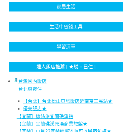
家居生活
生活中省錢工具
學習清單
達人飯店推薦 [ ★號 = 已住 ]
台灣國內飯店
台北爽爽住
【台北】台北松山東旅飯店近南京三民站★
優美飯店★
【宜蘭】捷絲旅宜蘭礁溪館
【宜蘭】宜蘭礁溪原湯商業旅館★
【宜蘭】山月22宜蘭礁溪Villa可以民宿包棟★