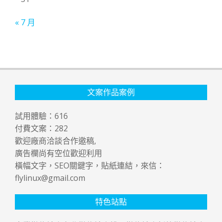
« 7 月
文案作品案例
試用體驗：
616
付費文案：
282
歡迎廠商洽談合作邀稿,
廣告欄尚有空位歡迎利用
橫幅文字，SEO關鍵字，貼紙連結，來信：
flylinux@gmail.com
特色站點