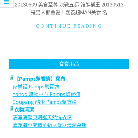
02
20130509 美食至尊 決戰五都-誰能稱王 20130513
是男人都會愛！嘉義超MAN美食 名
CONTINUE READING
寶寶用品
【Pamps幫寶適】尿布
家樂福 Pamps幫寶適
Yahoo 購物中心 Pamps幫寶適
Coupang 酷澎 Pamps幫寶適
衣物清潔
清淨海健康呵護天然洗衣精
清淨海小麥精華奶瓶食器清潔慕斯