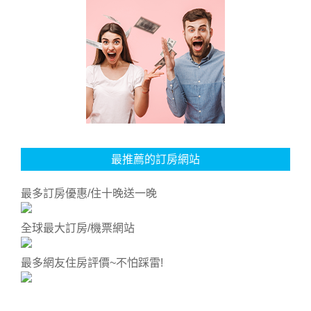
最推薦的訂房網站
最多訂房優惠/住十晚送一晚
全球最大訂房/機票網站
最多網友住房評價~不怕踩雷!