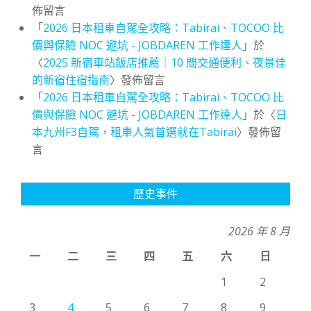
佈留言
「
2026 日本租車自駕全攻略：Tabirai、TOCOO 比
價與保險 NOC 避坑 - JOBDAREN 工作達人
」於
〈
2025 新宿車站飯店推薦｜10 間交通便利、夜景佳
的新宿住宿指南
〉發佈留言
「
2026 日本租車自駕全攻略：Tabirai、TOCOO 比
價與保險 NOC 避坑 - JOBDAREN 工作達人
」於〈
日
本九州F3自駕，租車人氣首選就在Tabirai
〉發佈留
言
歷史事件
2026 年 8 月
一
二
三
四
五
六
日
1
2
3
4
5
6
7
8
9