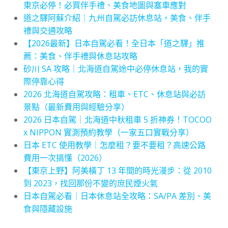
東京必停！必買伴手禮、美食地圖與塞車應對
道之驛阿蘇介紹｜九州自駕必訪休息站，美食、伴手
禮與交通攻略
【2026最新】日本自駕必看！全日本「道之驛」推
薦：美食、伴手禮與休息站攻略
砂川 SA 攻略｜北海道自駕途中必停休息站，我的實
際停靠心得
2026 北海道自駕攻略：租車、ETC、休息站與必訪
景點（最新費用與經驗分享）
2026 日本自駕｜北海道中秋租車 5 折神券！TOCOO
x NIPPON 實測預約教學（一家五口實戰分享）
日本 ETC 使用教學｜怎麼租？要不要租？高速公路
費用一次搞懂（2026）
【東京上野】阿美橫丁 13 年間的時光漫步：從 2010
到 2023，找回那份不變的庶民煙火氣
日本自駕必看｜日本休息站全攻略：SA/PA 差別、美
食與隱藏設施