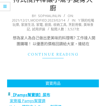
廚
2021-
BY:
SOPHIALINLIN
ON:
2021/12/21
,MODIFIED:
2023/02/14
IN:
ㄚ琪的吃喝
12-
玩樂
,
家居生活
,
家電
,
廚房
,
收納工具
,
烹飪用餐
,
美味食
21
記
,
試用評論
點閱人數：3,527次
想為家人為自己做出更美味的料理嗎? 工作達人開
團購囉！ 以優惠的價格回饋給大家，連結在
CONTINUE READING
寶寶用品
【Pamps幫寶適】尿布
家樂福 Pamps幫寶適