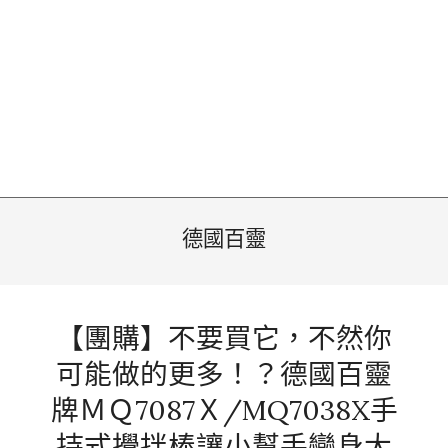
德國百靈
【團購】不要買它，不然你
可能做的更多！？德國百靈
牌ＭＱ7087Ｘ/MQ7038X手
持式攪拌棒讓小幫手變身大