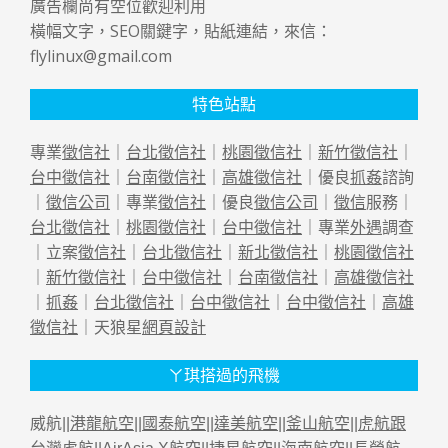
廣告欄尚有空位歡迎利用
橫幅文字，SEO關鍵字，貼紙連結，來信：
flylinux@gmail.com
特色站點
專業
徵信社
｜
台北徵信社
｜
桃園徵信社
｜
新竹徵信社
｜
台中徵信社
｜
台南徵信社
｜
高雄徵信社
｜優良
抓姦
諮詢
｜
徵信公司
｜專業
徵信社
｜優良
徵信公司
｜
徵信
服務｜
台北徵信社
｜
桃園徵信社
｜
台中徵信社
｜專業
外遇
調查
｜立案
徵信社
｜
台北徵信社
｜
新北徵信社
｜
桃園徵信社
｜
新竹徵信社
｜
台中徵信社
｜
台南徵信社
｜
高雄徵信社
｜
抓姦
｜
台北徵信社
｜
台中徵信社
｜
台中徵信社
｜
高雄
徵信社
｜天狼星
網頁設計
ㄚ琪搭過的飛機
威航||
港龍航空
||
國泰航空
||
達美航空
||
釜山航空
||
虎航跟