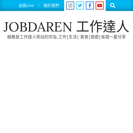
Skip
Search
加我Line
關於我們
to
content
JOBDAREN 工作達人
服務是工作達人架站的宗旨,工作|生活| 美食|旅遊|省錢～愛分享
Primary
Navigation
Menu