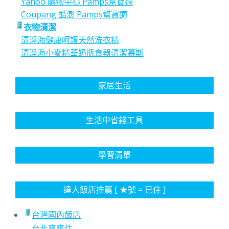
Yahoo 購物中心 Pamps幫寶適
Coupang 酷澎 Pamps幫寶適
衣物清潔
清淨海健康呵護天然洗衣精
清淨海小麥精華奶瓶食器清潔慕斯
家居生活
生活中省錢工具
學習清單
達人飯店推薦 [ ★號 = 已住 ]
台灣國內飯店
台北爽爽住