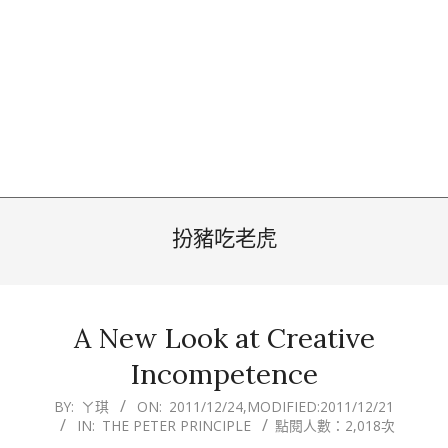
扮豬吃老虎
A New Look at Creative
Incompetence
2011-
BY:
ㄚ琪
ON:
2011/12/24
,MODIFIED:
2011/12/21
IN:
THE PETER PRINCIPLE
點閱人數：2,018次
12-