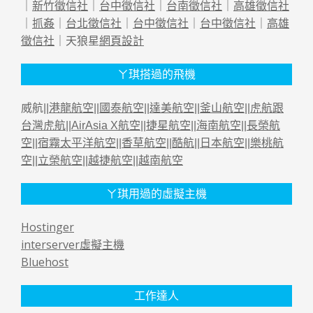
｜
新竹徵信社
｜
台中徵信社
｜
台南徵信社
｜
高雄徵信社
｜
抓姦
｜
台北徵信社
｜
台中徵信社
｜
台中徵信社
｜
高雄
徵信社
｜天狼星
網頁設計
ㄚ琪搭過的飛機
威航||
港龍航空
||
國泰航空
||
達美航空
||
釜山航空
||
虎航跟
台灣虎航
||
AirAsia X航空
||
捷星航空
||
海南航空
||
長榮航
空
||
宿霧太平洋航空
||
香草航空
||
酷航
||
日本航空
||
樂桃航
空
||
立榮航空
||
越捷航空
||
越南航空
ㄚ琪用過的虛擬主機
Hostinger
interserver虛擬主機
Bluehost
工作達人