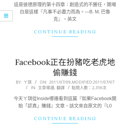
24
這是彼德原理的第十四章：創造式的不勝任，開場
白是這樣『凡事不必盡力而為。—B. M. 巴魯
克』，英文
CONTINUE READING
Facebook正在扮豬吃老虎地
偷賺錢
2011-
BY:
ㄚ琪
ON:
2011/07/09
,MODIFIED:
2011/07/07
IN:
文章導讀
,
翻譯
點閱人數：2,356次
07-
09
今天ㄚ琪從Inside哪邊看到這篇『如果Facebook開
始「認真」賺錢』文章，該文來自原文的『L0
CONTINUE READING