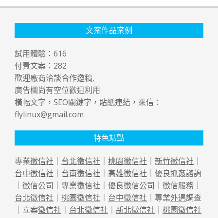
文案作品案例
試用體驗：
616
付費文案：
282
歡迎廠商洽談合作邀稿,
廣告欄尚有空位歡迎利用
橫幅文字，SEO關鍵字，貼紙連結，來信：
flylinux@gmail.com
特色站點
專業
徵信社
｜
台北徵信社
｜
桃園徵信社
｜
新竹徵信社
｜
台中徵信社
｜
台南徵信社
｜
高雄徵信社
｜優良
抓姦
諮詢
｜
徵信公司
｜專業
徵信社
｜優良
徵信公司
｜
徵信
服務｜
台北徵信社
｜
桃園徵信社
｜
台中徵信社
｜專業
外遇
調查
｜立案
徵信社
｜
台北徵信社
｜
新北徵信社
｜
桃園徵信社