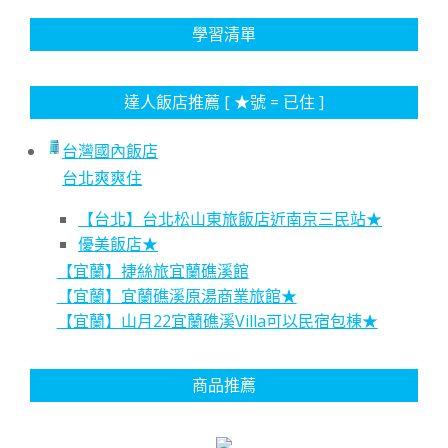
學習清單
達人飯店推薦 [ ★號 = 已住 ]
台灣國內飯店
台北爽爽住
【台北】台北松山東旅飯店近南京三民站★
優美飯店★
【宜蘭】捷絲旅宜蘭礁溪館
【宜蘭】宜蘭礁溪原湯商業旅館★
【宜蘭】山月22宜蘭礁溪Villa可以民宿包棟★
商品推薦