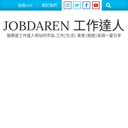
Skip
Search
加我Line
關於我們
to
content
JOBDAREN 工作達人
服務是工作達人架站的宗旨,工作|生活| 美食|旅遊|省錢～愛分享
Primary
Navigation
Menu