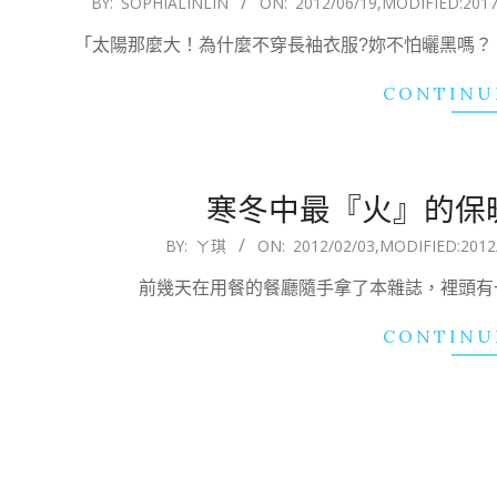
BY:
SOPHIALINLIN
ON:
2012/06/19
,MODIFIED:
2017
06-
「太陽那麼大！為什麼不穿長袖衣服?妳不怕曬黑嗎？
19
CONTINU
寒冬中最『火』的保
2012-
BY:
ㄚ琪
ON:
2012/02/03
,MODIFIED:
2012
02-
前幾天在用餐的餐廳隨手拿了本雜誌，裡頭有一頁是V
03
CONTINU