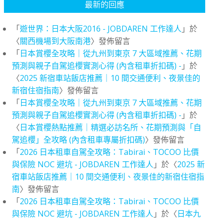
最新的回應
「
遊世界：日本大阪2016 - JOBDAREN 工作達人
」於
〈
關西機場到大阪南港
〉發佈留言
「
日本賞櫻全攻略｜從九州到東京 7 大區域推薦、花期
預測與親子自駕追櫻實測心得 (內含租車折扣碼) -
」於
〈
2025 新宿車站飯店推薦｜10 間交通便利、夜景佳的
新宿住宿指南
〉發佈留言
「
日本賞櫻全攻略｜從九州到東京 7 大區域推薦、花期
預測與親子自駕追櫻實測心得 (內含租車折扣碼) -
」於
〈
日本賞櫻熱點推薦｜精選必訪名所、花期預測與「自
駕追櫻」全攻略 (內含租車專屬折扣碼)
〉發佈留言
「
2026 日本租車自駕全攻略：Tabirai、TOCOO 比價
與保險 NOC 避坑 - JOBDAREN 工作達人
」於〈
2025 新
宿車站飯店推薦｜10 間交通便利、夜景佳的新宿住宿指
南
〉發佈留言
「
2026 日本租車自駕全攻略：Tabirai、TOCOO 比價
與保險 NOC 避坑 - JOBDAREN 工作達人
」於〈
日本九