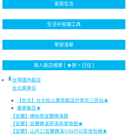
家居生活
生活中省錢工具
學習清單
達人飯店推薦 [ ★號 = 已住 ]
台灣國內飯店
台北爽爽住
【台北】台北松山東旅飯店近南京三民站★
優美飯店★
【宜蘭】捷絲旅宜蘭礁溪館
【宜蘭】宜蘭礁溪原湯商業旅館★
【宜蘭】山月22宜蘭礁溪Villa可以民宿包棟★