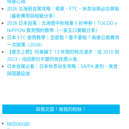
停靠心得
2026 北海道自駕攻略：租車、ETC、休息站與必訪景點
（最新費用與經驗分享）
2026 日本自駕｜北海道中秋租車 5 折神券！TOCOO x
NIPPON 實測預約教學（一家五口實戰分享）
日本 ETC 使用教學｜怎麼租？要不要租？高速公路費用
一次搞懂（2026）
【東京上野】阿美橫丁 13 年間的時光漫步：從 2010 到
2023，找回那份不變的庶民煙火氣
日本自駕必看｜日本休息站全攻略：SA/PA 差別、美食
與隱藏設施
與我交誼！做我的粉絲！
technorati