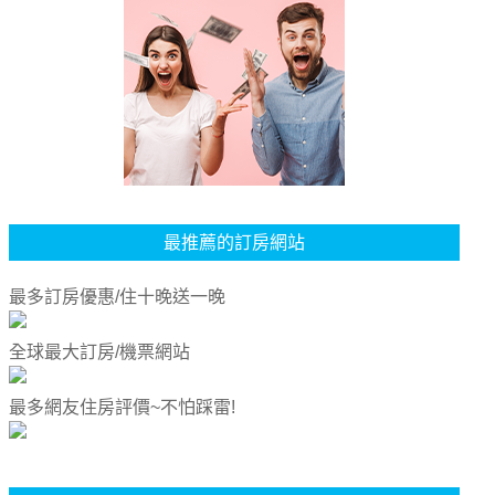
最推薦的訂房網站
最多訂房優惠/住十晚送一晚
全球最大訂房/機票網站
最多網友住房評價~不怕踩雷!