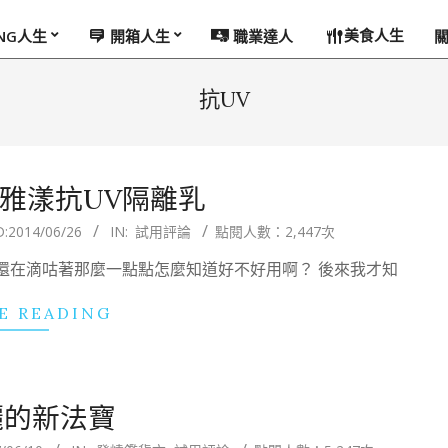
美食人生
ING人生
開箱人生
職業達人
抗UV
雅漾抗UV隔離乳
D:
2014/06/26
IN:
試用評論
點閱人數：2,447次
還在滴咕著那麼一點點怎麼知道好不好用啊？ 後來我才知
E READING
曬的新法寶