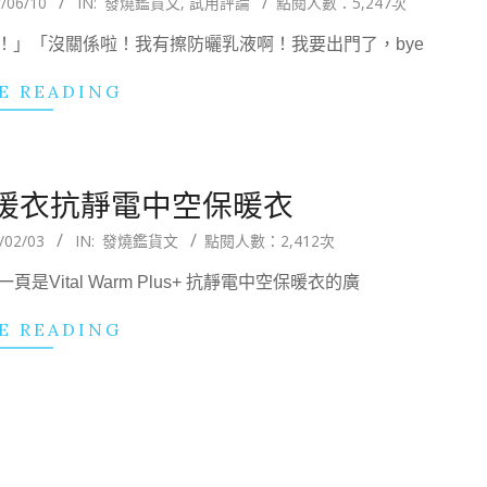
/06/10
IN:
發燒鑑貨文
,
試用評論
點閱人數：5,247次
！」「沒關係啦！我有擦防曬乳液啊！我要出門了，bye
E READING
暖衣抗靜電中空保暖衣
/02/03
IN:
發燒鑑貨文
點閱人數：2,412次
ital Warm Plus+ 抗靜電中空保暖衣的廣
E READING