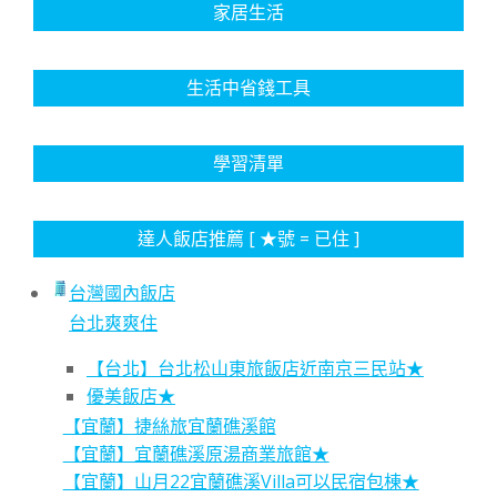
家居生活
生活中省錢工具
學習清單
達人飯店推薦 [ ★號 = 已住 ]
台灣國內飯店
台北爽爽住
【台北】台北松山東旅飯店近南京三民站★
優美飯店★
【宜蘭】捷絲旅宜蘭礁溪館
【宜蘭】宜蘭礁溪原湯商業旅館★
【宜蘭】山月22宜蘭礁溪Villa可以民宿包棟★