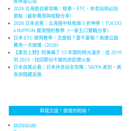
際停靠心得
2026 北海道自駕攻略：租車、ETC、休息站與必訪
景點（最新費用與經驗分享）
2026 日本自駕｜北海道中秋租車 5 折神券！TOCOO
x NIPPON 實測預約教學（一家五口實戰分享）
日本 ETC 使用教學｜怎麼租？要不要租？高速公路
費用一次搞懂（2026）
【東京上野】阿美橫丁 13 年間的時光漫步：從 2010
到 2023，找回那份不變的庶民煙火氣
日本自駕必看｜日本休息站全攻略：SA/PA 差別、美
食與隱藏設施
與我交誼！做我的粉絲！
technorati