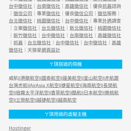
台中徵信社
｜
台南徵信社
｜
高雄徵信社
｜優良
抓姦
諮詢
｜
徵信公司
｜專業
徵信社
｜優良
徵信公司
｜
徵信
服務｜
台北徵信社
｜
桃園徵信社
｜
台中徵信社
｜專業
外遇
調查
｜立案
徵信社
｜
台北徵信社
｜
新北徵信社
｜
桃園徵信社
｜
新竹徵信社
｜
台中徵信社
｜
台南徵信社
｜
高雄徵信社
｜
抓姦
｜
台北徵信社
｜
台中徵信社
｜
台中徵信社
｜
高雄
徵信社
｜天狼星
網頁設計
ㄚ琪搭過的飛機
威航||
港龍航空
||
國泰航空
||
達美航空
||
釜山航空
||
虎航跟
台灣虎航
||
AirAsia X航空
||
捷星航空
||
海南航空
||
長榮航
空
||
宿霧太平洋航空
||
香草航空
||
酷航
||
日本航空
||
樂桃航
空
||
立榮航空
||
越捷航空
||
越南航空
ㄚ琪用過的虛擬主機
Hostinger