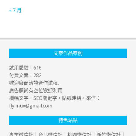
« 7 月
文案作品案例
試用體驗：
616
付費文案：
282
歡迎廠商洽談合作邀稿,
廣告欄尚有空位歡迎利用
橫幅文字，SEO關鍵字，貼紙連結，來信：
flylinux@gmail.com
特色站點
專業
徵信社
｜
台北徵信社
｜
桃園徵信社
｜
新竹徵信社
｜