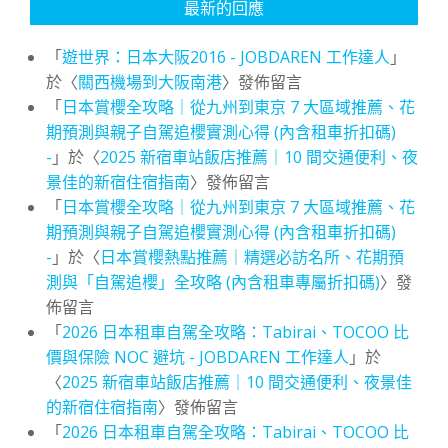
最新的回應
「
遊世界：日本大阪2016 - JOBDAREN 工作達人
」
於〈
關西機場到大阪南港
〉發佈留言
「
日本賞櫻全攻略｜從九州到東京 7 大區域推薦、花
期預測與親子自駕追櫻實測心得 (內含租車折扣碼)
-
」於〈
2025 新宿車站飯店推薦｜10 間交通便利、夜
景佳的新宿住宿指南
〉發佈留言
「
日本賞櫻全攻略｜從九州到東京 7 大區域推薦、花
期預測與親子自駕追櫻實測心得 (內含租車折扣碼)
-
」於〈
日本賞櫻熱點推薦｜精選必訪名所、花期預
測與「自駕追櫻」全攻略 (內含租車專屬折扣碼)
〉發
佈留言
「
2026 日本租車自駕全攻略：Tabirai、TOCOO 比
價與保險 NOC 避坑 - JOBDAREN 工作達人
」於
〈
2025 新宿車站飯店推薦｜10 間交通便利、夜景佳
的新宿住宿指南
〉發佈留言
「
2026 日本租車自駕全攻略：Tabirai、TOCOO 比