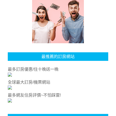
最推薦的訂房網站
最多訂房優惠/住十晚送一晚
全球最大訂房/機票網站
最多網友住房評價~不怕踩雷!