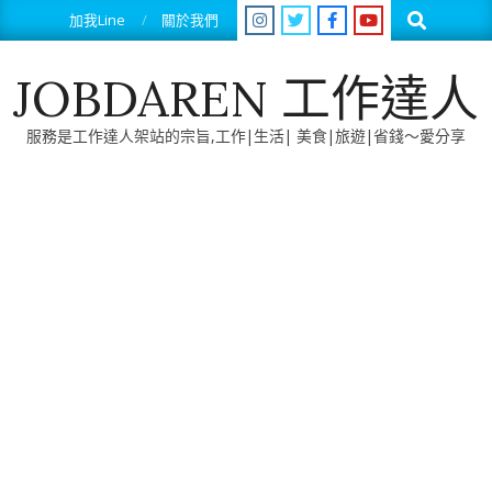
Skip
Search
加我Line
關於我們
to
content
JOBDAREN 工作達人
服務是工作達人架站的宗旨,工作|生活| 美食|旅遊|省錢～愛分享
Primary
Navigation
Menu