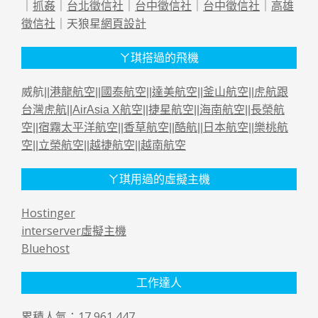
｜
抓姦
｜
台北徵信社
｜
台中徵信社
｜
台中徵信社
｜
高雄
徵信社
｜天狼星
網頁設計
ㄚ琪搭過的飛機
威航||
港龍航空
||
國泰航空
||
達美航空
||
釜山航空
||
虎航跟
台灣虎航
||
AirAsia X航空
||
捷星航空
||
海南航空
||
長榮航
空
||
宿霧太平洋航空
||
香草航空
||
酷航
||
日本航空
||
樂桃航
空
||
立榮航空
||
越捷航空
||
越南航空
ㄚ琪用過的虛擬主機
Hostinger
interserver虛擬主機
Bluehost
工作達人
累積人氣：17,961,447