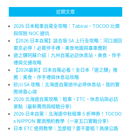
近期文章
2026 日本租車自駕全攻略：Tabirai、TOCOO 比價
與保險 NOC 避坑
【2026 日本自駕】談合坂 SA 上行全攻略：河口湖回
東京必停！必買伴手禮、美食地圖與塞車應對
道之驛阿蘇介紹｜九州自駕必訪休息站，美食、伴手
禮與交通攻略
【2026最新】日本自駕必看！全日本「道之驛」推
薦：美食、伴手禮與休息站攻略
砂川 SA 攻略｜北海道自駕途中必停休息站，我的實
際停靠心得
2026 北海道自駕攻略：租車、ETC、休息站與必訪
景點（最新費用與經驗分享）
2026 日本自駕｜北海道中秋租車 5 折神券！TOCOO
x NIPPON 實測預約教學（一家五口實戰分享）
日本 ETC 使用教學｜怎麼租？要不要租？高速公路