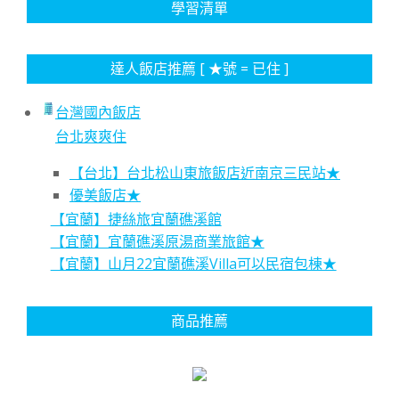
學習清單
達人飯店推薦 [ ★號 = 已住 ]
台灣國內飯店
台北爽爽住
【台北】台北松山東旅飯店近南京三民站★
優美飯店★
【宜蘭】捷絲旅宜蘭礁溪館
【宜蘭】宜蘭礁溪原湯商業旅館★
【宜蘭】山月22宜蘭礁溪Villa可以民宿包棟★
商品推薦