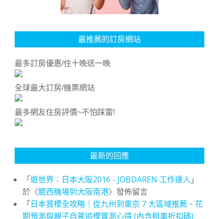
最推薦的訂房網站
最多訂房優惠/住十晚送一晚
全球最大訂房/機票網站
最多網友住房評價~不怕踩雷!
最新的回應
「
遊世界：日本大阪2016 - JOBDAREN 工作達人
」
於〈
關西機場到大阪南港
〉發佈留言
「
日本賞櫻全攻略｜從九州到東京 7 大區域推薦、花
期預測與親子自駕追櫻實測心得 (內含租車折扣碼)