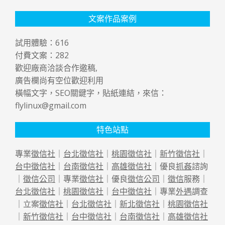
文案作品案例
試用體驗：
616
付費文案：
282
歡迎廠商洽談合作邀稿,
廣告欄尚有空位歡迎利用
橫幅文字，SEO關鍵字，貼紙連結，來信：
flylinux@gmail.com
特色站點
專業
徵信社
｜
台北徵信社
｜
桃園徵信社
｜
新竹徵信社
｜
台中徵信社
｜
台南徵信社
｜
高雄徵信社
｜優良
抓姦
諮詢
｜
徵信公司
｜專業
徵信社
｜優良
徵信公司
｜
徵信
服務｜
台北徵信社
｜
桃園徵信社
｜
台中徵信社
｜專業
外遇
調查
｜立案
徵信社
｜
台北徵信社
｜
新北徵信社
｜
桃園徵信社
｜
新竹徵信社
｜
台中徵信社
｜
台南徵信社
｜
高雄徵信社