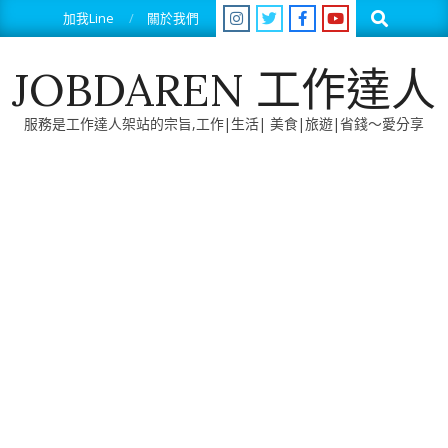
Skip
Search
加我Line
關於我們
to
content
JOBDAREN 工作達人
服務是工作達人架站的宗旨,工作|生活| 美食|旅遊|省錢～愛分享
Primary
Navigation
Menu