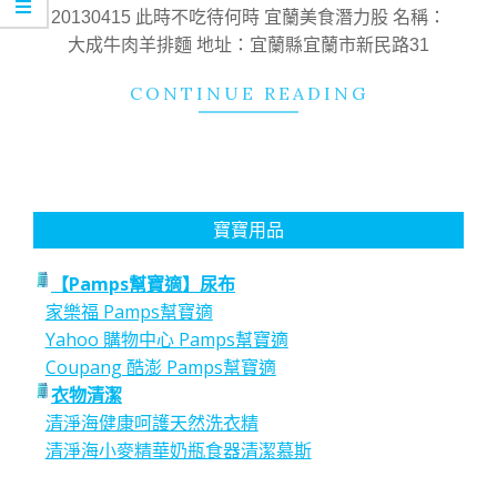
01
20130415 此時不吃待何時 宜蘭美食潛力股 名稱：
大成牛肉羊排麵 地址：宜蘭縣宜蘭市新民路31
CONTINUE READING
寶寶用品
【Pamps幫寶適】尿布
家樂福 Pamps幫寶適
Yahoo 購物中心 Pamps幫寶適
Coupang 酷澎 Pamps幫寶適
衣物清潔
清淨海健康呵護天然洗衣精
清淨海小麥精華奶瓶食器清潔慕斯