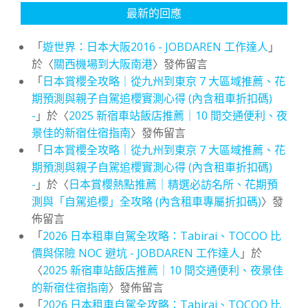
最新的回應
「
遊世界：日本大阪2016 - JOBDAREN 工作達人
」
於〈
關西機場到大阪南港
〉發佈留言
「
日本賞櫻全攻略｜從九州到東京 7 大區域推薦、花
期預測與親子自駕追櫻實測心得 (內含租車折扣碼)
-
」於〈
2025 新宿車站飯店推薦｜10 間交通便利、夜
景佳的新宿住宿指南
〉發佈留言
「
日本賞櫻全攻略｜從九州到東京 7 大區域推薦、花
期預測與親子自駕追櫻實測心得 (內含租車折扣碼)
-
」於〈
日本賞櫻熱點推薦｜精選必訪名所、花期預
測與「自駕追櫻」全攻略 (內含租車專屬折扣碼)
〉發
佈留言
「
2026 日本租車自駕全攻略：Tabirai、TOCOO 比
價與保險 NOC 避坑 - JOBDAREN 工作達人
」於
〈
2025 新宿車站飯店推薦｜10 間交通便利、夜景佳
的新宿住宿指南
〉發佈留言
「
2026 日本租車自駕全攻略：Tabirai、TOCOO 比