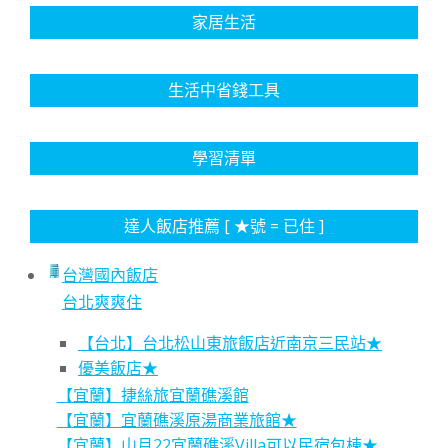
家居生活
生活中省錢工具
學習清單
達人飯店推薦 [ ★號 = 已住 ]
台灣國內飯店
台北爽爽住
【台北】台北松山東旅飯店近南京三民站★
優美飯店★
【宜蘭】捷絲旅宜蘭礁溪館
【宜蘭】宜蘭礁溪原湯商業旅館★
【宜蘭】山月22宜蘭礁溪Villa可以民宿包棟★