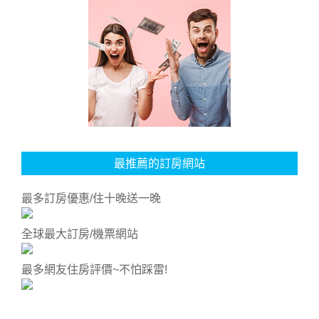
最推薦的訂房網站
最多訂房優惠/住十晚送一晚
全球最大訂房/機票網站
最多網友住房評價~不怕踩雷!