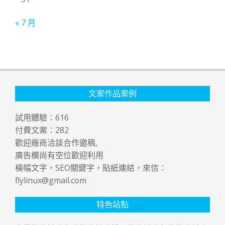
« 7 月
文案作品案例
試用體驗：
616
付費文案：
282
歡迎廠商洽談合作邀稿,
廣告欄尚有空位歡迎利用
橫幅文字，SEO關鍵字，貼紙連結，來信：
flylinux@gmail.com
特色站點