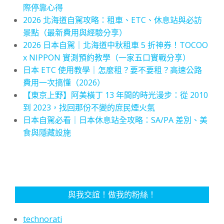
際停靠心得
2026 北海道自駕攻略：租車、ETC、休息站與必訪
景點（最新費用與經驗分享）
2026 日本自駕｜北海道中秋租車 5 折神券！TOCOO
x NIPPON 實測預約教學（一家五口實戰分享）
日本 ETC 使用教學｜怎麼租？要不要租？高速公路
費用一次搞懂（2026）
【東京上野】阿美橫丁 13 年間的時光漫步：從 2010
到 2023，找回那份不變的庶民煙火氣
日本自駕必看｜日本休息站全攻略：SA/PA 差別、美
食與隱藏設施
與我交誼！做我的粉絲！
technorati