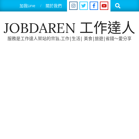
Skip
Search
加我Line
關於我們
to
content
JOBDAREN 工作達人
服務是工作達人架站的宗旨,工作|生活| 美食|旅遊|省錢～愛分享
Primary
Navigation
Menu