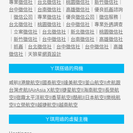
專業
徵信社
｜
台北徵信社
｜
桃園徵信社
｜
新竹徵信社
｜
台中徵信社
｜
台南徵信社
｜
高雄徵信社
｜優良
抓姦
諮詢
｜
徵信公司
｜專業
徵信社
｜優良
徵信公司
｜
徵信
服務｜
台北徵信社
｜
桃園徵信社
｜
台中徵信社
｜專業
外遇
調查
｜立案
徵信社
｜
台北徵信社
｜
新北徵信社
｜
桃園徵信社
｜
新竹徵信社
｜
台中徵信社
｜
台南徵信社
｜
高雄徵信社
｜
抓姦
｜
台北徵信社
｜
台中徵信社
｜
台中徵信社
｜
高雄
徵信社
｜天狼星
網頁設計
ㄚ琪搭過的飛機
威航||
港龍航空
||
國泰航空
||
達美航空
||
釜山航空
||
虎航跟
台灣虎航
||
AirAsia X航空
||
捷星航空
||
海南航空
||
長榮航
空
||
宿霧太平洋航空
||
香草航空
||
酷航
||
日本航空
||
樂桃航
空
||
立榮航空
||
越捷航空
||
越南航空
ㄚ琪用過的虛擬主機