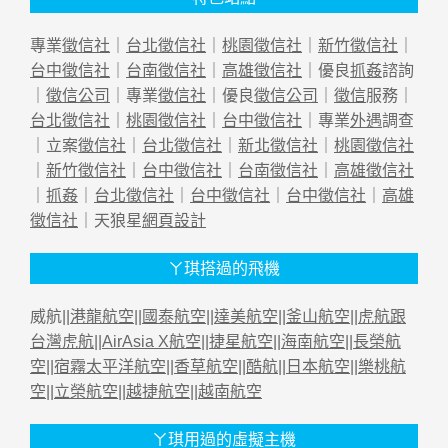
專業
徵信社
｜
台北徵信社
｜
桃園徵信社
｜
新竹徵信社
｜
台中徵信社
｜
台南徵信社
｜
高雄徵信社
｜優良
抓姦
諮詢
｜
徵信公司
｜專業
徵信社
｜優良
徵信公司
｜
徵信
服務｜
台北徵信社
｜
桃園徵信社
｜
台中徵信社
｜專業
外遇
調查
｜立案
徵信社
｜
台北徵信社
｜
新北徵信社
｜
桃園徵信社
｜
新竹徵信社
｜
台中徵信社
｜
台南徵信社
｜
高雄徵信社
｜
抓姦
｜
台北徵信社
｜
台中徵信社
｜
台中徵信社
｜
高雄
徵信社
｜天狼星
網頁設計
ㄚ琪搭過的飛機
威航||
港龍航空
||
國泰航空
||
達美航空
||
釜山航空
||
虎航跟
台灣虎航
||
AirAsia X航空
||
捷星航空
||
海南航空
||
長榮航
空
||
宿霧太平洋航空
||
香草航空
||
酷航
||
日本航空
||
樂桃航
空
||
立榮航空
||
越捷航空
||
越南航空
ㄚ琪用過的虛擬主機