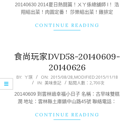
23
20140630 2014夏日熱鬪篇！ㄨㄚ係總舖師 I！ 浩
翔組出菜！肉圓定番！ 莎樂組出菜！雞排定
CONTINUE READING
食尚玩家DVD58-20140609-
20140626
2015-
BY:
ㄚ琪
ON:
2015/08/28
,MODIFIED:
2015/11/18
IN:
美味食記
點閱人數：2,700次
08-
28
20140609 到雲林過幸福小日子 名稱：古早味雙糕
潤 地址：雲林縣土庫鎮中山路45號 聯絡電話：
CONTINUE READING