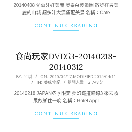
19
20140408 葡萄牙好美麗 奧畢朵波爾圖 散步在最美
麗的山城 超多汁大漢堡配美景 名稱：Cafe
CONTINUE READING
食尚玩家DVD53-20140218-
20140312
2015-
BY:
ㄚ琪
ON:
2015/04/17
,MODIFIED:
2015/04/11
IN:
美味食記
點閱人數：2,748次
04-
17
20140218 JAPAN冬季限定 夢幻鐵道路線3 來去蘋
果故鄉住一晚 名稱：Hotel Appl
CONTINUE READING