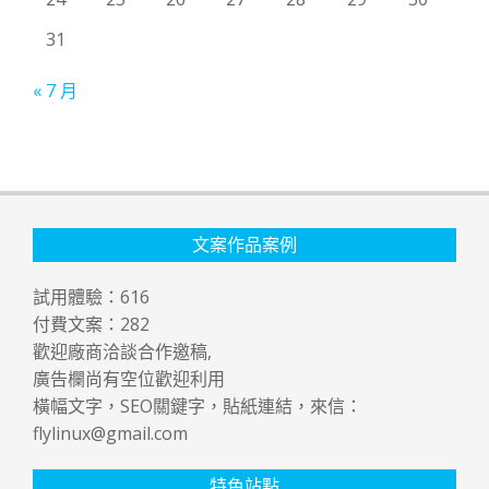
31
« 7 月
文案作品案例
試用體驗：
616
付費文案：
282
歡迎廠商洽談合作邀稿,
廣告欄尚有空位歡迎利用
橫幅文字，SEO關鍵字，貼紙連結，來信：
flylinux@gmail.com
特色站點