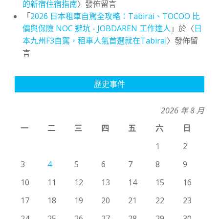
的新宿住宿指南
〉發佈留言
「
2026 日本租車自駕全攻略：Tabirai、TOCOO 比
價與保險 NOC 避坑 - JOBDAREN 工作達人
」於〈
日
本九州F3自駕，租車人氣首選就在Tabirai
〉發佈留
言
歷史事件
2026 年 8 月
一
二
三
四
五
六
日
1
2
3
4
5
6
7
8
9
10
11
12
13
14
15
16
17
18
19
20
21
22
23
24
25
26
27
28
29
30