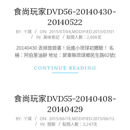
食尚玩家DVD56-20140430-
20140522
2015-
BY:
ㄚ琪
ON:
2015/07/04
,MODIFIED:
2015/07/01
IN:
美味食記
點閱人數：2,606次
07-
04
20140430 丟掉旅遊書！玩瘋小琉球初體驗！ 名
稱：阿伯蔥油餅 地址：屏東縣琉球鄉民生路62號(
CONTINUE READING
食尚玩家DVD55-20140408-
20140429
2015-
BY:
ㄚ琪
ON:
2015/06/19
,MODIFIED:
2015/06/12
IN:
閒聊
點閱人數：3,247次
06-