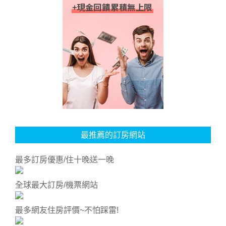
最推薦的訂房網站
最多訂房優惠/住十晚送一晚
全球最大訂房/機票網站
最多網友住房評價~不怕踩雷!