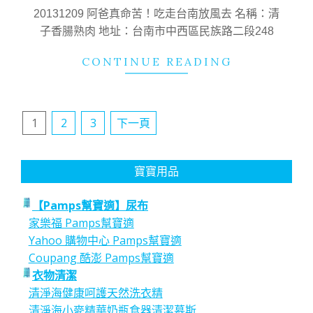
28
20131209 阿爸真命苦！吃走台南放風去 名稱：清
子香腸熟肉 地址：台南市中西區民族路二段248
CONTINUE READING
文
1
2
3
下一頁
章
分
寶寶用品
頁
【Pamps幫寶適】尿布
家樂福 Pamps幫寶適
Yahoo 購物中心 Pamps幫寶適
Coupang 酷澎 Pamps幫寶適
衣物清潔
清淨海健康呵護天然洗衣精
清淨海小麥精華奶瓶食器清潔慕斯