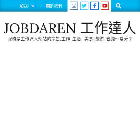
Skip
Search
加我Line
關於我們
to
content
JOBDAREN 工作達人
服務是工作達人架站的宗旨,工作|生活| 美食|旅遊|省錢～愛分享
Primary
Navigation
Menu