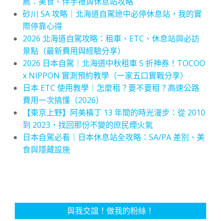
薦：美食、伴手禮與休息站攻略
砂川 SA 攻略｜北海道自駕途中必停休息站，我的實
際停靠心得
2026 北海道自駕攻略：租車、ETC、休息站與必訪
景點（最新費用與經驗分享）
2026 日本自駕｜北海道中秋租車 5 折神券！TOCOO
x NIPPON 實測預約教學（一家五口實戰分享）
日本 ETC 使用教學｜怎麼租？要不要租？高速公路
費用一次搞懂（2026）
【東京上野】阿美橫丁 13 年間的時光漫步：從 2010
到 2023，找回那份不變的庶民煙火氣
日本自駕必看｜日本休息站全攻略：SA/PA 差別、美
食與隱藏設施
與我交誼！做我的粉絲！