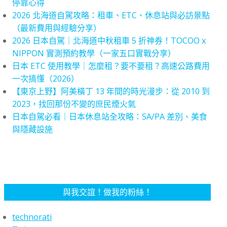
停靠心得
2026 北海道自駕攻略：租車、ETC、休息站與必訪景點
（最新費用與經驗分享）
2026 日本自駕｜北海道中秋租車 5 折神券！TOCOO x
NIPPON 實測預約教學（一家五口實戰分享）
日本 ETC 使用教學｜怎麼租？要不要租？高速公路費用
一次搞懂（2026）
【東京上野】阿美橫丁 13 年間的時光漫步：從 2010 到
2023，找回那份不變的庶民煙火氣
日本自駕必看｜日本休息站全攻略：SA/PA 差別、美食
與隱藏設施
與我交誼！做我的粉絲！
technorati