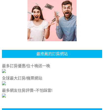
最推薦的訂房網站
最多訂房優惠/住十晚送一晚
全球最大訂房/機票網站
最多網友住房評價~不怕踩雷!