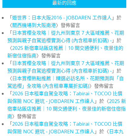
最新的回應
「
遊世界：日本大阪2016 - JOBDAREN 工作達人
」於
〈
關西機場到大阪南港
〉發佈留言
「
日本賞櫻全攻略｜從九州到東京 7 大區域推薦、花期
預測與親子自駕追櫻實測心得 (內含租車折扣碼) -
」於
〈
2025 新宿車站飯店推薦｜10 間交通便利、夜景佳的
新宿住宿指南
〉發佈留言
「
日本賞櫻全攻略｜從九州到東京 7 大區域推薦、花期
預測與親子自駕追櫻實測心得 (內含租車折扣碼) -
」於
〈
日本賞櫻熱點推薦｜精選必訪名所、花期預測與「自
駕追櫻」全攻略 (內含租車專屬折扣碼)
〉發佈留言
「
2026 日本租車自駕全攻略：Tabirai、TOCOO 比價
與保險 NOC 避坑 - JOBDAREN 工作達人
」於〈
2025 新
宿車站飯店推薦｜10 間交通便利、夜景佳的新宿住宿指
南
〉發佈留言
「
2026 日本租車自駕全攻略：Tabirai、TOCOO 比價
與保險 NOC 避坑 - JOBDAREN 工作達人
」於〈
日本九