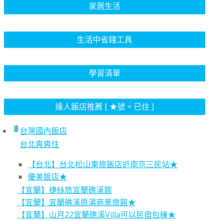
家居生活
生活中省錢工具
學習清單
達人飯店推薦 [ ★號 = 已住 ]
台灣國內飯店
台北爽爽住
【台北】台北松山東旅飯店近南京三民站★
優美飯店★
【宜蘭】捷絲旅宜蘭礁溪館
【宜蘭】宜蘭礁溪原湯商業旅館★
【宜蘭】山月22宜蘭礁溪Villa可以民宿包棟★