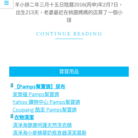
20
羊小排二年三月十五日陰曆2016(丙申)年2月7日，
出生213天，老婆最近在桃園媽媽的店買了一個小
球
CONTINUE READING
寶寶用品
【Pamps幫寶適】尿布
家樂福 Pamps幫寶適
Yahoo 購物中心 Pamps幫寶適
Coupang 酷澎 Pamps幫寶適
衣物清潔
清淨海健康呵護天然洗衣精
清淨海小麥精華奶瓶食器清潔慕斯