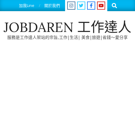
Skip
Search
加我Line
關於我們
to
content
JOBDAREN 工作達人
服務是工作達人架站的宗旨,工作|生活| 美食|旅遊|省錢～愛分享
Primary
Navigation
Menu