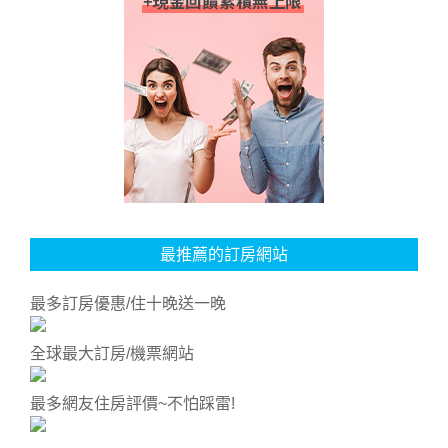
最推薦的訂房網站
最多訂房優惠/住十晚送一晚
全球最大訂房/機票網站
最多網友住房評價~不怕踩雷!