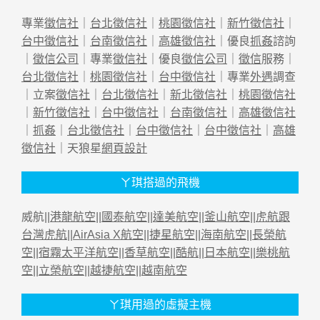
專業
徵信社
｜
台北徵信社
｜
桃園徵信社
｜
新竹徵信社
｜
台中徵信社
｜
台南徵信社
｜
高雄徵信社
｜優良
抓姦
諮詢
｜
徵信公司
｜專業
徵信社
｜優良
徵信公司
｜
徵信
服務｜
台北徵信社
｜
桃園徵信社
｜
台中徵信社
｜專業
外遇
調查
｜立案
徵信社
｜
台北徵信社
｜
新北徵信社
｜
桃園徵信社
｜
新竹徵信社
｜
台中徵信社
｜
台南徵信社
｜
高雄徵信社
｜
抓姦
｜
台北徵信社
｜
台中徵信社
｜
台中徵信社
｜
高雄
徵信社
｜天狼星
網頁設計
ㄚ琪搭過的飛機
威航||
港龍航空
||
國泰航空
||
達美航空
||
釜山航空
||
虎航跟
台灣虎航
||
AirAsia X航空
||
捷星航空
||
海南航空
||
長榮航
空
||
宿霧太平洋航空
||
香草航空
||
酷航
||
日本航空
||
樂桃航
空
||
立榮航空
||
越捷航空
||
越南航空
ㄚ琪用過的虛擬主機