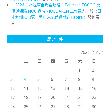
「
2026 日本租車自駕全攻略：Tabirai、TOCOO 比
價與保險 NOC 避坑 - JOBDAREN 工作達人
」於〈
日
本九州F3自駕，租車人氣首選就在Tabirai
〉發佈留
言
歷史事件
2026 年 8 月
一
二
三
四
五
六
日
1
2
3
4
5
6
7
8
9
10
11
12
13
14
15
16
17
18
19
20
21
22
23
24
25
26
27
28
29
30