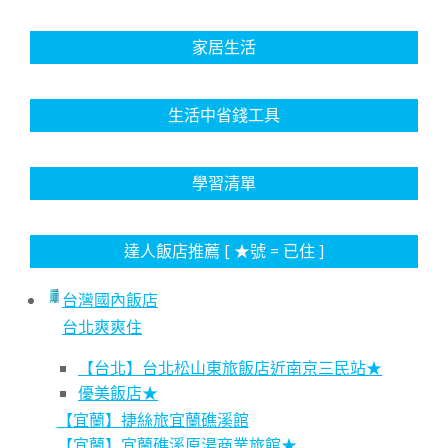
家居生活
生活中省錢工具
學習清單
達人飯店推薦 [ ★號 = 已住 ]
台灣國內飯店
台北爽爽住
【台北】台北松山東旅飯店近南京三民站★
優美飯店★
【宜蘭】捷絲旅宜蘭礁溪館
【宜蘭】宜蘭礁溪原湯商業旅館★