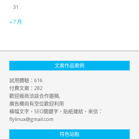
31
« 7 月
文案作品案例
試用體驗：
616
付費文案：
282
歡迎廠商洽談合作邀稿,
廣告欄尚有空位歡迎利用
橫幅文字，SEO關鍵字，貼紙連結，來信：
flylinux@gmail.com
特色站點