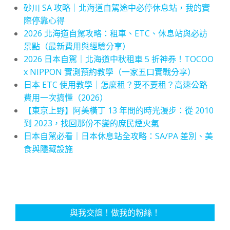
砂川 SA 攻略｜北海道自駕途中必停休息站，我的實
際停靠心得
2026 北海道自駕攻略：租車、ETC、休息站與必訪
景點（最新費用與經驗分享）
2026 日本自駕｜北海道中秋租車 5 折神券！TOCOO
x NIPPON 實測預約教學（一家五口實戰分享）
日本 ETC 使用教學｜怎麼租？要不要租？高速公路
費用一次搞懂（2026）
【東京上野】阿美橫丁 13 年間的時光漫步：從 2010
到 2023，找回那份不變的庶民煙火氣
日本自駕必看｜日本休息站全攻略：SA/PA 差別、美
食與隱藏設施
與我交誼！做我的粉絲！