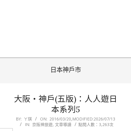
日本神戶市
大阪‧神戶(五版)：人人遊日
本系列5
2016-
BY:
ㄚ琪
ON:
2016/03/20
,MODIFIED:
2026/07/13
IN:
京阪神旅遊
,
文章導讀
點閱人數：3,263次
03-