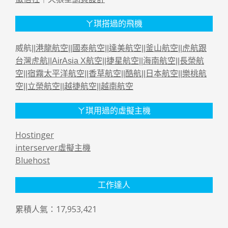
ㄚ琪搭過的飛機
威航||
港龍航空
||
國泰航空
||
達美航空
||
釜山航空
||
虎航跟
台灣虎航
||
AirAsia X航空
||
捷星航空
||
海南航空
||
長榮航
空
||
宿霧太平洋航空
||
香草航空
||
酷航
||
日本航空
||
樂桃航
空
||
立榮航空
||
越捷航空
||
越南航空
ㄚ琪用過的虛擬主機
Hostinger
interserver虛擬主機
Bluehost
工作達人
累積人氣：17,953,421