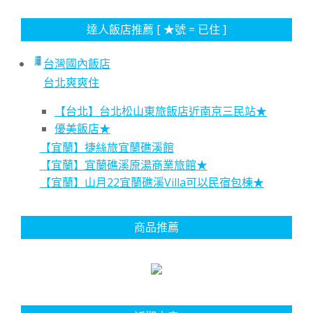
達人飯店推薦 [ ★號 = 已住 ]
台灣國內飯店
台北爽爽住
【台北】台北松山東旅飯店近南京三民站★
優美飯店★
【宜蘭】捷絲旅宜蘭礁溪館
【宜蘭】宜蘭礁溪原湯商業旅館★
【宜蘭】山月22宜蘭礁溪Villa可以民宿包棟★
商品推薦