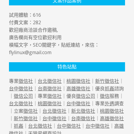
文案作品案例
試用體驗：
616
付費文案：
282
歡迎廠商洽談合作邀稿,
廣告欄尚有空位歡迎利用
橫幅文字，SEO關鍵字，貼紙連結，來信：
flylinux@gmail.com
特色站點
專業
徵信社
｜
台北徵信社
｜
桃園徵信社
｜
新竹徵信社
｜
台中徵信社
｜
台南徵信社
｜
高雄徵信社
｜優良
抓姦
諮詢
｜
徵信公司
｜專業
徵信社
｜優良
徵信公司
｜
徵信
服務｜
台北徵信社
｜
桃園徵信社
｜
台中徵信社
｜專業
外遇
調查
｜立案
徵信社
｜
台北徵信社
｜
新北徵信社
｜
桃園徵信社
｜
新竹徵信社
｜
台中徵信社
｜
台南徵信社
｜
高雄徵信社
｜
抓姦
｜
台北徵信社
｜
台中徵信社
｜
台中徵信社
｜
高雄
徵信社
｜天狼星
網頁設計