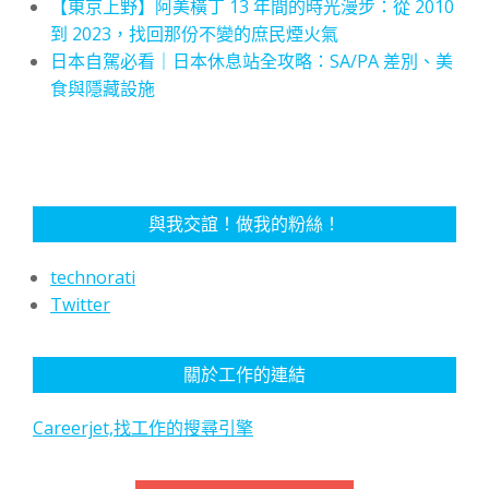
【東京上野】阿美橫丁 13 年間的時光漫步：從 2010
到 2023，找回那份不變的庶民煙火氣
日本自駕必看｜日本休息站全攻略：SA/PA 差別、美
食與隱藏設施
與我交誼！做我的粉絲！
technorati
Twitter
關於工作的連結
Careerjet,找工作的搜尋引擎