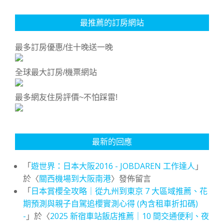
最推薦的訂房網站
最多訂房優惠/住十晚送一晚
全球最大訂房/機票網站
最多網友住房評價~不怕踩雷!
最新的回應
「
遊世界：日本大阪2016 - JOBDAREN 工作達人
」
於〈
關西機場到大阪南港
〉發佈留言
「
日本賞櫻全攻略｜從九州到東京 7 大區域推薦、花
期預測與親子自駕追櫻實測心得 (內含租車折扣碼)
-
」於〈
2025 新宿車站飯店推薦｜10 間交通便利、夜