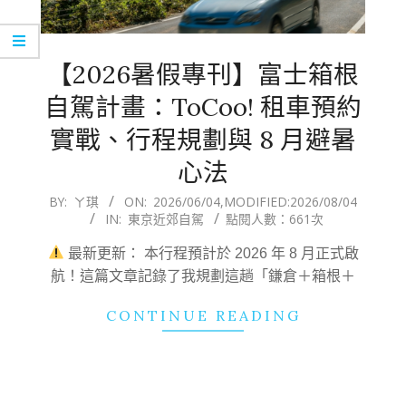
【2026暑假專刊】富士箱根
自駕計畫：ToCoo! 租車預約
實戰、行程規劃與 8 月避暑
心法
2026-
BY:
ㄚ琪
ON:
2026/06/04
,MODIFIED:
2026/08/04
IN:
東京近郊自駕
點閱人數：661次
06-
04
最新更新： 本行程預計於 2026 年 8 月正式啟
航！這篇文章記錄了我規劃這趟「鎌倉＋箱根＋
CONTINUE READING