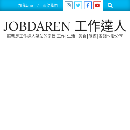
Skip
Search
加我Line
關於我們
to
content
JOBDAREN 工作達人
服務是工作達人架站的宗旨,工作|生活| 美食|旅遊|省錢～愛分享
Primary
Navigation
Menu