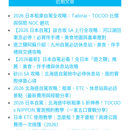
近期文章
2026 日本租車自駕全攻略：Tabirai、TOCOO 比價
與保險 NOC 避坑
【2026 日本自駕】談合坂 SA 上行全攻略：河口湖回
東京必停！必買伴手禮、美食地圖與塞車應對
道之驛阿蘇介紹｜九州自駕必訪休息站，美食、伴手
禮與交通攻略
【2026最新】日本自駕必看！全日本「道之驛」推
薦：美食、伴手禮與休息站攻略
砂川 SA 攻略｜北海道自駕途中必停休息站，我的實
際停靠心得
2026 北海道自駕攻略：租車、ETC、休息站與必訪
景點（最新費用與經驗分享）
2026 日本自駕｜北海道中秋租車 5 折神券！TOCOO
x NIPPON 實測預約教學（一家五口實戰分享）
日本 ETC 使用教學｜怎麼租？要不要租？高速公路
費用一次搞懂（2026）