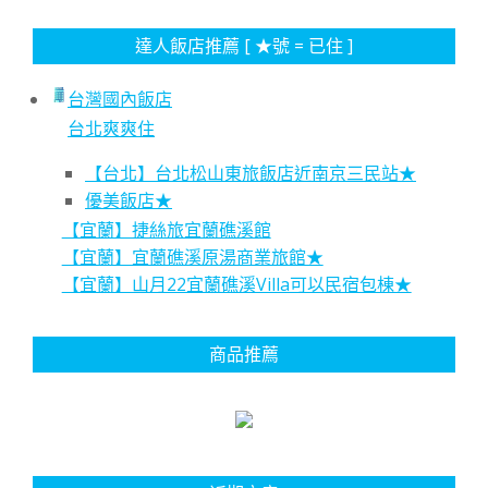
達人飯店推薦 [ ★號 = 已住 ]
台灣國內飯店
台北爽爽住
【台北】台北松山東旅飯店近南京三民站★
優美飯店★
【宜蘭】捷絲旅宜蘭礁溪館
【宜蘭】宜蘭礁溪原湯商業旅館★
【宜蘭】山月22宜蘭礁溪Villa可以民宿包棟★
商品推薦