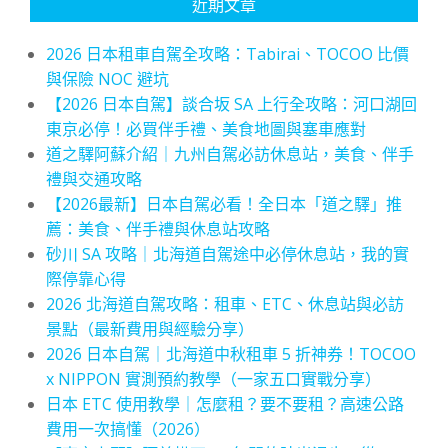
近期文章
2026 日本租車自駕全攻略：Tabirai、TOCOO 比價
與保險 NOC 避坑
【2026 日本自駕】談合坂 SA 上行全攻略：河口湖回
東京必停！必買伴手禮、美食地圖與塞車應對
道之驛阿蘇介紹｜九州自駕必訪休息站，美食、伴手
禮與交通攻略
【2026最新】日本自駕必看！全日本「道之驛」推
薦：美食、伴手禮與休息站攻略
砂川 SA 攻略｜北海道自駕途中必停休息站，我的實
際停靠心得
2026 北海道自駕攻略：租車、ETC、休息站與必訪
景點（最新費用與經驗分享）
2026 日本自駕｜北海道中秋租車 5 折神券！TOCOO
x NIPPON 實測預約教學（一家五口實戰分享）
日本 ETC 使用教學｜怎麼租？要不要租？高速公路
費用一次搞懂（2026）