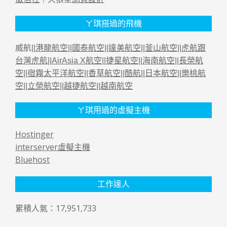
ㄚ琪搭過的飛機
威航||
港龍航空
||
國泰航空
||
達美航空
||
釜山航空
||
虎航跟
台灣虎航
||
AirAsia X航空
||
捷星航空
||
海南航空
||
長榮航
空
||
宿霧太平洋航空
||
香草航空
||
酷航
||
日本航空
||
樂桃航
空
||
立榮航空
||
越捷航空
||
越南航空
ㄚ琪用過的虛擬主機
Hostinger
interserver虛擬主機
Bluehost
工作達人
累積人氣：17,951,733