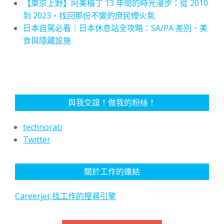
【東京上野】阿美橫丁 13 年間的時光漫步：從 2010
到 2023，找回那份不變的庶民煙火氣
日本自駕必看｜日本休息站全攻略：SA/PA 差別、美
食與隱藏設施
與我交誼！做我的粉絲！
technorati
Twitter
關於工作的連結
Careerjet,找工作的搜尋引擎