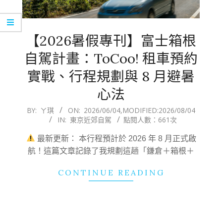
【2026暑假專刊】富士箱根
自駕計畫：ToCoo! 租車預約
實戰、行程規劃與 8 月避暑
心法
2026-
BY:
ㄚ琪
ON:
2026/06/04
,MODIFIED:
2026/08/04
IN:
東京近郊自駕
點閱人數：661次
06-
04
最新更新： 本行程預計於 2026 年 8 月正式啟
航！這篇文章記錄了我規劃這趟「鎌倉＋箱根＋
CONTINUE READING