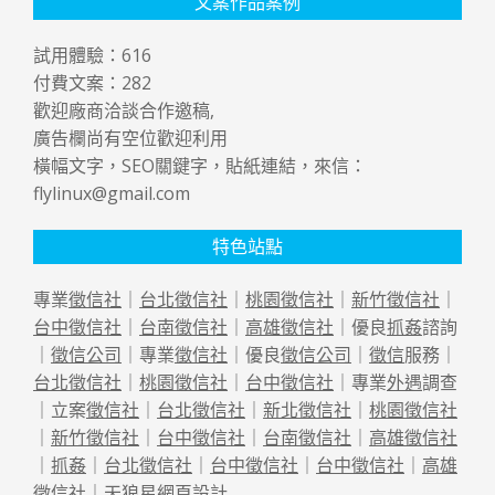
文案作品案例
試用體驗：
616
付費文案：
282
歡迎廠商洽談合作邀稿,
廣告欄尚有空位歡迎利用
橫幅文字，SEO關鍵字，貼紙連結，來信：
flylinux@gmail.com
特色站點
專業
徵信社
｜
台北徵信社
｜
桃園徵信社
｜
新竹徵信社
｜
台中徵信社
｜
台南徵信社
｜
高雄徵信社
｜優良
抓姦
諮詢
｜
徵信公司
｜專業
徵信社
｜優良
徵信公司
｜
徵信
服務｜
台北徵信社
｜
桃園徵信社
｜
台中徵信社
｜專業
外遇
調查
｜立案
徵信社
｜
台北徵信社
｜
新北徵信社
｜
桃園徵信社
｜
新竹徵信社
｜
台中徵信社
｜
台南徵信社
｜
高雄徵信社
｜
抓姦
｜
台北徵信社
｜
台中徵信社
｜
台中徵信社
｜
高雄
徵信社
｜天狼星
網頁設計