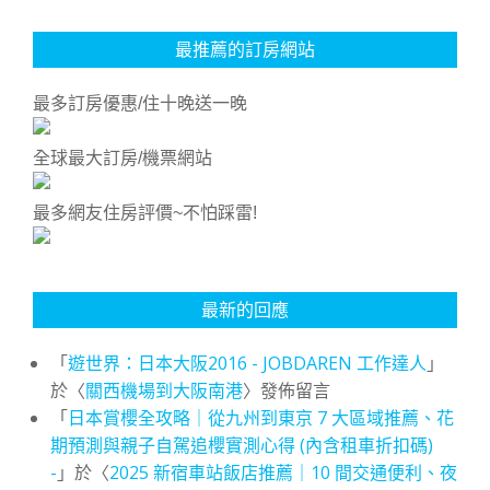
最推薦的訂房網站
最多訂房優惠/住十晚送一晚
全球最大訂房/機票網站
最多網友住房評價~不怕踩雷!
最新的回應
「
遊世界：日本大阪2016 - JOBDAREN 工作達人
」
於〈
關西機場到大阪南港
〉發佈留言
「
日本賞櫻全攻略｜從九州到東京 7 大區域推薦、花
期預測與親子自駕追櫻實測心得 (內含租車折扣碼)
-
」於〈
2025 新宿車站飯店推薦｜10 間交通便利、夜