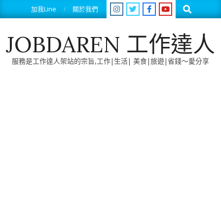
Skip
Search
加我Line
關於我們
to
content
JOBDAREN 工作達人
服務是工作達人架站的宗旨,工作|生活| 美食|旅遊|省錢～愛分享
Primary
Navigation
Menu