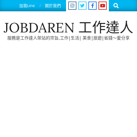
Skip
Search
加我Line
關於我們
to
content
JOBDAREN 工作達人
服務是工作達人架站的宗旨,工作|生活| 美食|旅遊|省錢～愛分享
Primary
Navigation
Menu