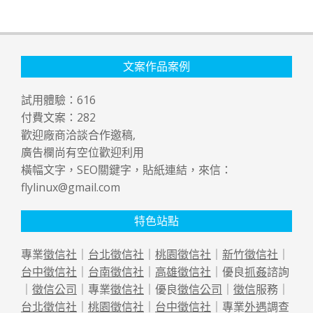
文案作品案例
試用體驗：
616
付費文案：
282
歡迎廠商洽談合作邀稿,
廣告欄尚有空位歡迎利用
橫幅文字，SEO關鍵字，貼紙連結，來信：
flylinux@gmail.com
特色站點
專業
徵信社
｜
台北徵信社
｜
桃園徵信社
｜
新竹徵信社
｜
台中徵信社
｜
台南徵信社
｜
高雄徵信社
｜優良
抓姦
諮詢
｜
徵信公司
｜專業
徵信社
｜優良
徵信公司
｜
徵信
服務｜
台北徵信社
｜
桃園徵信社
｜
台中徵信社
｜專業
外遇
調查