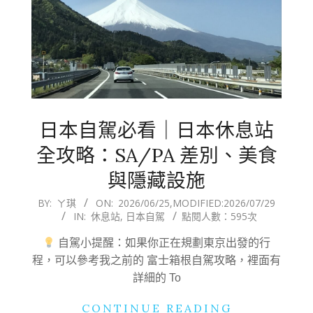
日本自駕必看｜日本休息站
全攻略：SA/PA 差別、美食
與隱藏設施
2026-
BY:
ㄚ琪
ON:
2026/06/25
,MODIFIED:
2026/07/29
IN:
休息站
,
日本自駕
點閱人數：595次
06-
25
自駕小提醒：如果你正在規劃東京出發的行
程，可以參考我之前的 富士箱根自駕攻略，裡面有
詳細的 To
CONTINUE READING