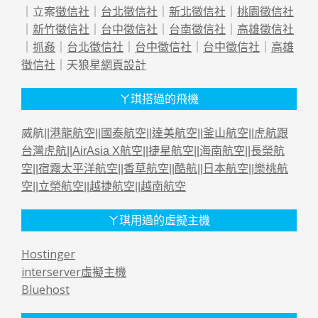
｜立案
徵信社
｜
台北徵信社
｜
新北徵信社
｜
桃園徵信社
｜
新竹徵信社
｜
台中徵信社
｜
台南徵信社
｜
高雄徵信社
｜
抓姦
｜
台北徵信社
｜
台中徵信社
｜
台中徵信社
｜
高雄
徵信社
｜天狼星
網頁設計
ㄚ琪搭過的飛機
威航||
港龍航空
||
國泰航空
||
達美航空
||
釜山航空
||
虎航跟
台灣虎航
||
AirAsia X航空
||
捷星航空
||
海南航空
||
長榮航
空
||
宿霧太平洋航空
||
香草航空
||
酷航
||
日本航空
||
樂桃航
空
||
立榮航空
||
越捷航空
||
越南航空
ㄚ琪用過的虛擬主機
Hostinger
interserver虛擬主機
Bluehost