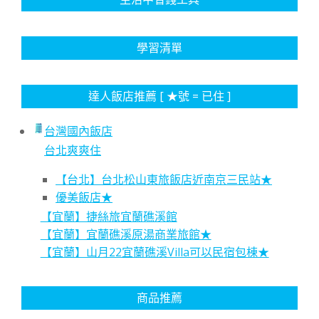
學習清單
達人飯店推薦 [ ★號 = 已住 ]
台灣國內飯店
台北爽爽住
【台北】台北松山東旅飯店近南京三民站★
優美飯店★
【宜蘭】捷絲旅宜蘭礁溪館
【宜蘭】宜蘭礁溪原湯商業旅館★
【宜蘭】山月22宜蘭礁溪Villa可以民宿包棟★
商品推薦