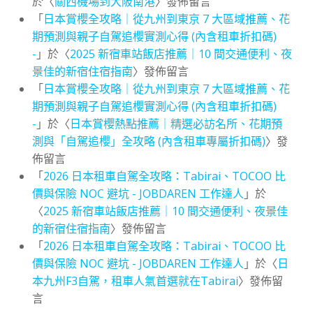
於〈
關西機場到大阪南港
〉發佈留言
「
日本賞櫻全攻略｜從九州到東京 7 大區域推薦、花
期預測與親子自駕追櫻實測心得 (內含租車折扣碼)
-
」於〈
2025 新宿車站飯店推薦｜10 間交通便利、夜
景佳的新宿住宿指南
〉發佈留言
「
日本賞櫻全攻略｜從九州到東京 7 大區域推薦、花
期預測與親子自駕追櫻實測心得 (內含租車折扣碼)
-
」於〈
日本賞櫻熱點推薦｜精選必訪名所、花期預
測與「自駕追櫻」全攻略 (內含租車專屬折扣碼)
〉發
佈留言
「
2026 日本租車自駕全攻略：Tabirai、TOCOO 比
價與保險 NOC 避坑 - JOBDAREN 工作達人
」於
〈
2025 新宿車站飯店推薦｜10 間交通便利、夜景佳
的新宿住宿指南
〉發佈留言
「
2026 日本租車自駕全攻略：Tabirai、TOCOO 比
價與保險 NOC 避坑 - JOBDAREN 工作達人
」於〈
日
本九州F3自駕，租車人氣首選就在Tabirai
〉發佈留
言