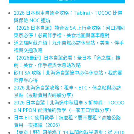
2026 日本租車自駕全攻略：Tabirai、TOCOO 比價
與保險 NOC 避坑
【2026 日本自駕】談合坂 SA 上行全攻略：河口湖回
東京必停！必買伴手禮、美食地圖與塞車應對
道之驛阿蘇介紹｜九州自駕必訪休息站，美食、伴手
禮與交通攻略
【2026最新】日本自駕必看！全日本「道之驛」推
薦：美食、伴手禮與休息站攻略
砂川 SA 攻略｜北海道自駕途中必停休息站，我的實
際停靠心得
2026 北海道自駕攻略：租車、ETC、休息站與必訪
景點（最新費用與經驗分享）
2026 日本自駕｜北海道中秋租車 5 折神券！TOCOO
x NIPPON 實測預約教學（一家五口實戰分享）
日本 ETC 使用教學｜怎麼租？要不要租？高速公路
費用一次搞懂（2026）
【東京上野】阿美橫丁 13 年間的時光漫步：從 2010