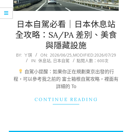
日本自駕必看｜日本休息站
全攻略：SA/PA 差別、美食
與隱藏設施
2026-
BY:
ㄚ琪
ON:
2026/06/25
,MODIFIED:
2026/07/29
IN:
休息站
,
日本自駕
點閱人數：600次
06-
25
自駕小提醒：如果你正在規劃東京出發的行
程，可以參考我之前的 富士箱根自駕攻略，裡面有
詳細的 To
CONTINUE READING