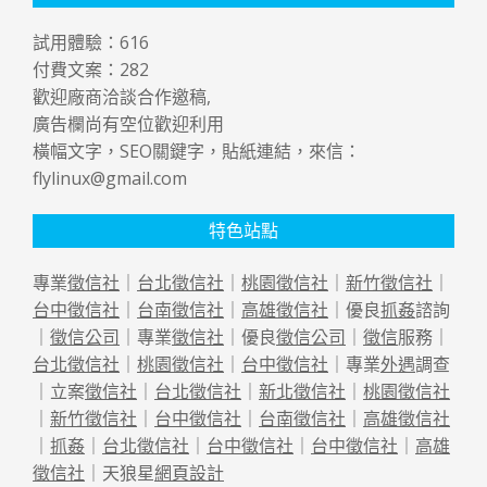
試用體驗：
616
付費文案：
282
歡迎廠商洽談合作邀稿,
廣告欄尚有空位歡迎利用
橫幅文字，SEO關鍵字，貼紙連結，來信：
flylinux@gmail.com
特色站點
專業
徵信社
｜
台北徵信社
｜
桃園徵信社
｜
新竹徵信社
｜
台中徵信社
｜
台南徵信社
｜
高雄徵信社
｜優良
抓姦
諮詢
｜
徵信公司
｜專業
徵信社
｜優良
徵信公司
｜
徵信
服務｜
台北徵信社
｜
桃園徵信社
｜
台中徵信社
｜專業
外遇
調查
｜立案
徵信社
｜
台北徵信社
｜
新北徵信社
｜
桃園徵信社
｜
新竹徵信社
｜
台中徵信社
｜
台南徵信社
｜
高雄徵信社
｜
抓姦
｜
台北徵信社
｜
台中徵信社
｜
台中徵信社
｜
高雄
徵信社
｜天狼星
網頁設計