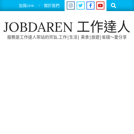
Skip
Search
加我Line
關於我們
to
content
JOBDAREN 工作達人
服務是工作達人架站的宗旨,工作|生活| 美食|旅遊|省錢～愛分享
Primary
Navigation
Menu