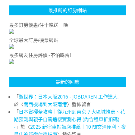
最推薦的訂房網站
最多訂房優惠/住十晚送一晚
全球最大訂房/機票網站
最多網友住房評價~不怕踩雷!
最新的回應
「
遊世界：日本大阪2016 - JOBDAREN 工作達人
」
於〈
關西機場到大阪南港
〉發佈留言
「
日本賞櫻全攻略｜從九州到東京 7 大區域推薦、花
期預測與親子自駕追櫻實測心得 (內含租車折扣碼)
-
」於〈
2025 新宿車站飯店推薦｜10 間交通便利、夜
景佳的新宿住宿指南
〉發佈留言