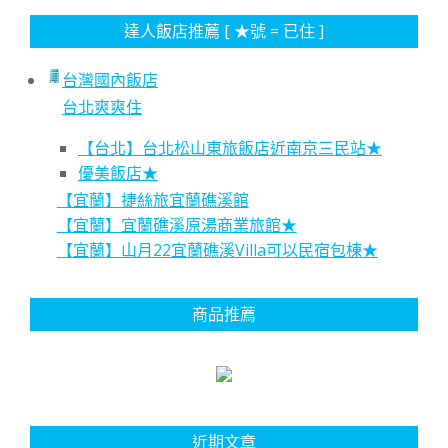
達人飯店推薦 [ ★號 = 已住 ]
台灣國內飯店
台北爽爽住
【台北】台北松山東旅飯店近南京三民站★
優美飯店★
【宜蘭】捷絲旅宜蘭礁溪館
【宜蘭】宜蘭礁溪原湯商業旅館★
【宜蘭】山月22宜蘭礁溪Villa可以民宿包棟★
商品推薦
近期文章