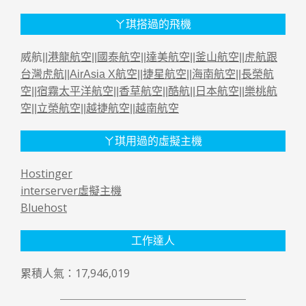
ㄚ琪搭過的飛機
威航||
港龍航空
||
國泰航空
||
達美航空
||
釜山航空
||
虎航跟
台灣虎航
||
AirAsia X航空
||
捷星航空
||
海南航空
||
長榮航
空
||
宿霧太平洋航空
||
香草航空
||
酷航
||
日本航空
||
樂桃航
空
||
立榮航空
||
越捷航空
||
越南航空
ㄚ琪用過的虛擬主機
Hostinger
interserver虛擬主機
Bluehost
工作達人
累積人氣：17,946,019