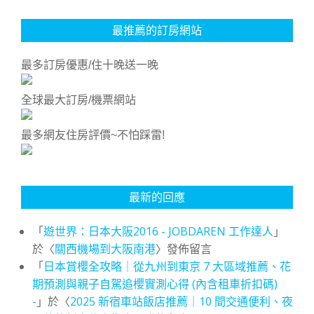
最推薦的訂房網站
最多訂房優惠/住十晚送一晚
全球最大訂房/機票網站
最多網友住房評價~不怕踩雷!
最新的回應
「
遊世界：日本大阪2016 - JOBDAREN 工作達人
」
於〈
關西機場到大阪南港
〉發佈留言
「
日本賞櫻全攻略｜從九州到東京 7 大區域推薦、花
期預測與親子自駕追櫻實測心得 (內含租車折扣碼)
-
」於〈
2025 新宿車站飯店推薦｜10 間交通便利、夜