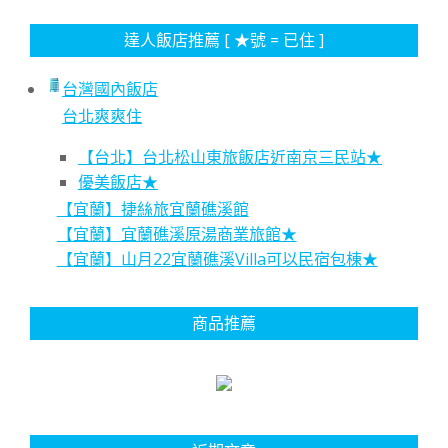
達人飯店推薦 [ ★號 = 已住 ]
台灣國內飯店
台北爽爽住
【台北】台北松山東旅飯店近南京三民站★
優美飯店★
【宜蘭】捷絲旅宜蘭礁溪館
【宜蘭】宜蘭礁溪原湯商業旅館★
【宜蘭】山月22宜蘭礁溪Villa可以民宿包棟★
商品推薦