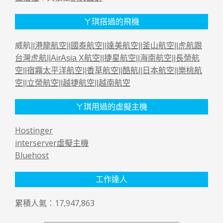
ㄚ琪搭過的飛機
威航||
港龍航空
||
國泰航空
||
達美航空
||
釜山航空
||
虎航跟
台灣虎航
||
AirAsia X航空
||
捷星航空
||
海南航空
||
長榮航
空
||
宿霧太平洋航空
||
香草航空
||
酷航
||
日本航空
||
樂桃航
空
||
立榮航空
||
越捷航空
||
越南航空
ㄚ琪用過的虛擬主機
Hostinger
interserver虛擬主機
Bluehost
工作達人
累積人氣：17,947,863