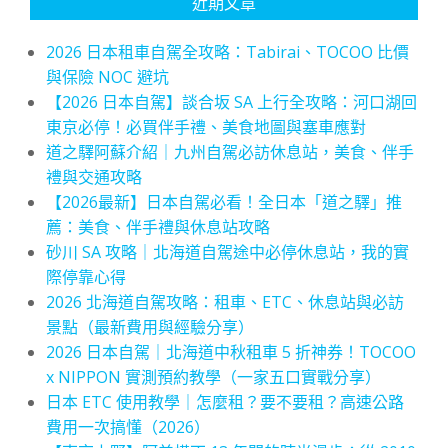
近期文章
2026 日本租車自駕全攻略：Tabirai、TOCOO 比價
與保險 NOC 避坑
【2026 日本自駕】談合坂 SA 上行全攻略：河口湖回
東京必停！必買伴手禮、美食地圖與塞車應對
道之驛阿蘇介紹｜九州自駕必訪休息站，美食、伴手
禮與交通攻略
【2026最新】日本自駕必看！全日本「道之驛」推
薦：美食、伴手禮與休息站攻略
砂川 SA 攻略｜北海道自駕途中必停休息站，我的實
際停靠心得
2026 北海道自駕攻略：租車、ETC、休息站與必訪
景點（最新費用與經驗分享）
2026 日本自駕｜北海道中秋租車 5 折神券！TOCOO
x NIPPON 實測預約教學（一家五口實戰分享）
日本 ETC 使用教學｜怎麼租？要不要租？高速公路
費用一次搞懂（2026）