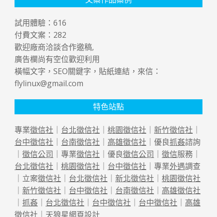
試用體驗：
616
付費文案：
282
歡迎廠商洽談合作邀稿,
廣告欄尚有空位歡迎利用
橫幅文字，SEO關鍵字，貼紙連結，來信：
flylinux@gmail.com
特色站點
專業
徵信社
｜
台北徵信社
｜
桃園徵信社
｜
新竹徵信社
｜
台中徵信社
｜
台南徵信社
｜
高雄徵信社
｜優良
抓姦
諮詢
｜
徵信公司
｜專業
徵信社
｜優良
徵信公司
｜
徵信
服務｜
台北徵信社
｜
桃園徵信社
｜
台中徵信社
｜專業
外遇
調查
｜立案
徵信社
｜
台北徵信社
｜
新北徵信社
｜
桃園徵信社
｜
新竹徵信社
｜
台中徵信社
｜
台南徵信社
｜
高雄徵信社
｜
抓姦
｜
台北徵信社
｜
台中徵信社
｜
台中徵信社
｜
高雄
徵信社
｜天狼星
網頁設計