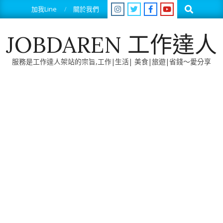
Skip
Search
加我Line
關於我們
to
content
JOBDAREN 工作達人
服務是工作達人架站的宗旨,工作|生活| 美食|旅遊|省錢～愛分享
Primary
Navigation
Menu