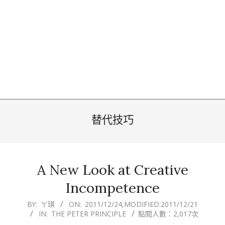
替代技巧
A New Look at Creative
Incompetence
2011-
BY:
ㄚ琪
ON:
2011/12/24
,MODIFIED:
2011/12/21
IN:
THE PETER PRINCIPLE
點閱人數：2,017次
12-