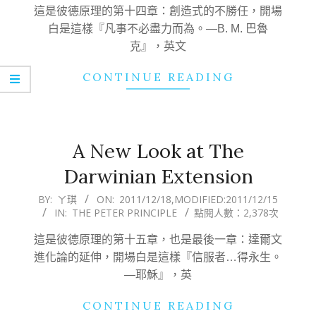
24
這是彼德原理的第十四章：創造式的不勝任，開場
白是這樣『凡事不必盡力而為。—B. M. 巴魯
克』，英文
CONTINUE READING
A New Look at The
Darwinian Extension
2011-
BY:
ㄚ琪
ON:
2011/12/18
,MODIFIED:
2011/12/15
IN:
THE PETER PRINCIPLE
點閱人數：2,378次
12-
18
這是彼德原理的第十五章，也是最後一章：達爾文
進化論的延伸，開場白是這樣『信服者…得永生。
—耶穌』，英
CONTINUE READING