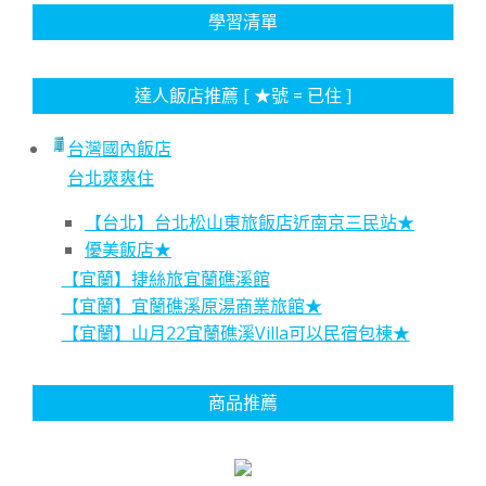
學習清單
達人飯店推薦 [ ★號 = 已住 ]
台灣國內飯店
台北爽爽住
【台北】台北松山東旅飯店近南京三民站★
優美飯店★
【宜蘭】捷絲旅宜蘭礁溪館
【宜蘭】宜蘭礁溪原湯商業旅館★
【宜蘭】山月22宜蘭礁溪Villa可以民宿包棟★
商品推薦