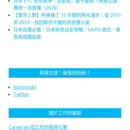
日本 ETC 使用教學｜怎麼租？要不要租？高速公路
費用一次搞懂（2026）
【東京上野】阿美橫丁 13 年間的時光漫步：從 2010
到 2023，找回那份不變的庶民煙火氣
日本自駕必看｜日本休息站全攻略：SA/PA 差別、美
食與隱藏設施
與我交誼！做我的粉絲！
technorati
Twitter
關於工作的連結
Careerjet,找工作的搜尋引擎