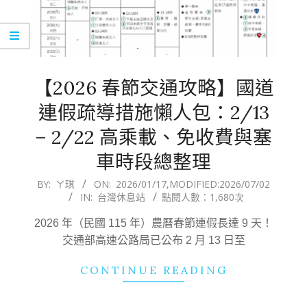
【2026 春節交通攻略】國道
連假疏導措施懶人包：2/13
– 2/22 高乘載、免收費與塞
車時段總整理
2026-
BY:
ㄚ琪
ON:
2026/01/17
,MODIFIED:
2026/07/02
IN:
台灣休息站
點閱人數：1,680次
01-
17
2026 年（民國 115 年）農曆春節連假長達 9 天！
交通部高速公路局已公布 2 月 13 日至
CONTINUE READING