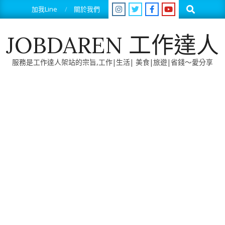
Skip
Search
加我Line
關於我們
to
content
JOBDAREN 工作達人
服務是工作達人架站的宗旨,工作|生活| 美食|旅遊|省錢～愛分享
Primary
Navigation
Menu