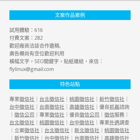
文案作品案例
試用體驗：
616
付費文案：
282
歡迎廠商洽談合作邀稿,
廣告欄尚有空位歡迎利用
橫幅文字，SEO關鍵字，貼紙連結，來信：
flylinux@gmail.com
特色站點
專業
徵信社
｜
台北徵信社
｜
桃園徵信社
｜
新竹徵信社
｜
台中徵信社
｜
台南徵信社
｜
高雄徵信社
｜優良
抓姦
諮詢
｜
徵信公司
｜專業
徵信社
｜優良
徵信公司
｜
徵信
服務｜
台北徵信社
｜
桃園徵信社
｜
台中徵信社
｜專業
外遇
調查
｜立案
徵信社
｜
台北徵信社
｜
新北徵信社
｜
桃園徵信社
｜
新竹徵信社
｜
台中徵信社
｜
台南徵信社
｜
高雄徵信社