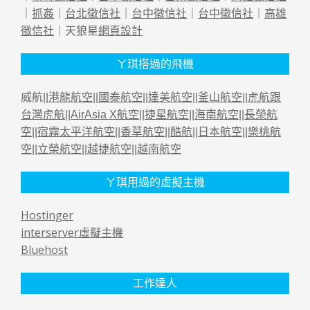
｜
抓姦
｜
台北徵信社
｜
台中徵信社
｜
台中徵信社
｜
高雄
徵信社
｜天狼星
網頁設計
ㄚ琪搭過的飛機
威航||
港龍航空
||
國泰航空
||
達美航空
||
釜山航空
||
虎航跟
台灣虎航
||
AirAsia X航空
||
捷星航空
||
海南航空
||
長榮航
空
||
宿霧太平洋航空
||
香草航空
||
酷航
||
日本航空
||
樂桃航
空
||
立榮航空
||
越捷航空
||
越南航空
ㄚ琪用過的虛擬主機
Hostinger
interserver虛擬主機
Bluehost
工作達人