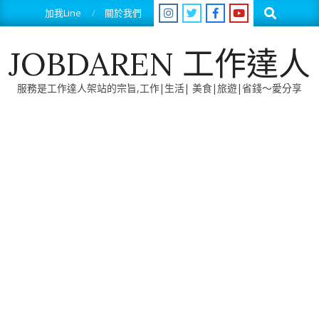
Skip
Search
加我Line
關於我們
to
content
JOBDAREN 工作達人
服務是工作達人架站的宗旨,工作|生活| 美食|旅遊|省錢～愛分享
Primary
Navigation
Menu