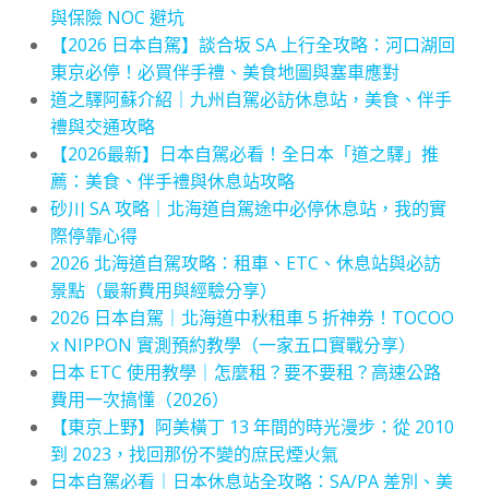
與保險 NOC 避坑
【2026 日本自駕】談合坂 SA 上行全攻略：河口湖回
東京必停！必買伴手禮、美食地圖與塞車應對
道之驛阿蘇介紹｜九州自駕必訪休息站，美食、伴手
禮與交通攻略
【2026最新】日本自駕必看！全日本「道之驛」推
薦：美食、伴手禮與休息站攻略
砂川 SA 攻略｜北海道自駕途中必停休息站，我的實
際停靠心得
2026 北海道自駕攻略：租車、ETC、休息站與必訪
景點（最新費用與經驗分享）
2026 日本自駕｜北海道中秋租車 5 折神券！TOCOO
x NIPPON 實測預約教學（一家五口實戰分享）
日本 ETC 使用教學｜怎麼租？要不要租？高速公路
費用一次搞懂（2026）
【東京上野】阿美橫丁 13 年間的時光漫步：從 2010
到 2023，找回那份不變的庶民煙火氣
日本自駕必看｜日本休息站全攻略：SA/PA 差別、美