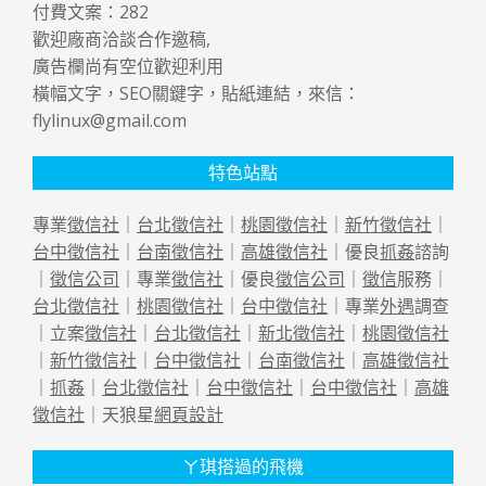
付費文案：
282
歡迎廠商洽談合作邀稿,
廣告欄尚有空位歡迎利用
橫幅文字，SEO關鍵字，貼紙連結，來信：
flylinux@gmail.com
特色站點
專業
徵信社
｜
台北徵信社
｜
桃園徵信社
｜
新竹徵信社
｜
台中徵信社
｜
台南徵信社
｜
高雄徵信社
｜優良
抓姦
諮詢
｜
徵信公司
｜專業
徵信社
｜優良
徵信公司
｜
徵信
服務｜
台北徵信社
｜
桃園徵信社
｜
台中徵信社
｜專業
外遇
調查
｜立案
徵信社
｜
台北徵信社
｜
新北徵信社
｜
桃園徵信社
｜
新竹徵信社
｜
台中徵信社
｜
台南徵信社
｜
高雄徵信社
｜
抓姦
｜
台北徵信社
｜
台中徵信社
｜
台中徵信社
｜
高雄
徵信社
｜天狼星
網頁設計
ㄚ琪搭過的飛機