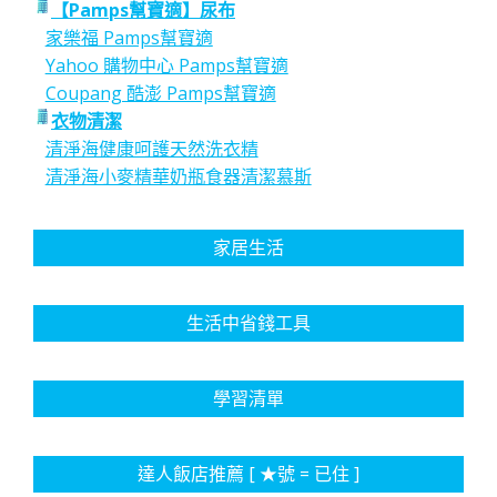
【Pamps幫寶適】尿布
家樂福 Pamps幫寶適
Yahoo 購物中心 Pamps幫寶適
Coupang 酷澎 Pamps幫寶適
衣物清潔
清淨海健康呵護天然洗衣精
清淨海小麥精華奶瓶食器清潔慕斯
家居生活
生活中省錢工具
學習清單
達人飯店推薦 [ ★號 = 已住 ]