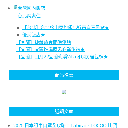
台灣國內飯店
台北爽爽住
【台北】台北松山東旅飯店近南京三民站★
優美飯店★
【宜蘭】捷絲旅宜蘭礁溪館
【宜蘭】宜蘭礁溪原湯商業旅館★
【宜蘭】山月22宜蘭礁溪Villa可以民宿包棟★
商品推薦
近期文章
2026 日本租車自駕全攻略：Tabirai、TOCOO 比價