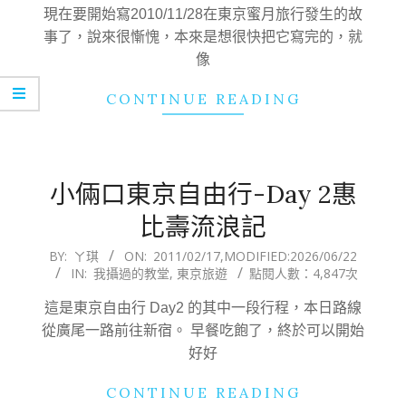
17
現在要開始寫2010/11/28在東京蜜月旅行發生的故
事了，說來很慚愧，本來是想很快把它寫完的，就
像
CONTINUE READING
小倆口東京自由行-Day 2惠
比壽流浪記
2011-
BY:
ㄚ琪
ON:
2011/02/17
,MODIFIED:
2026/06/22
IN:
我攝過的教堂
,
東京旅遊
點閱人數：4,847次
02-
17
這是東京自由行 Day2 的其中一段行程，本日路線
從廣尾一路前往新宿。 早餐吃飽了，終於可以開始
好好
CONTINUE READING