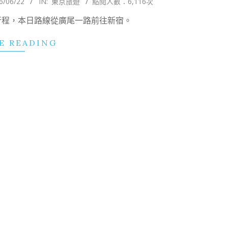
6/06/22
IN:
東京旅遊
點閱人數：6,116次
段行程，本日路線從廣尾一路前往新宿。
E READING