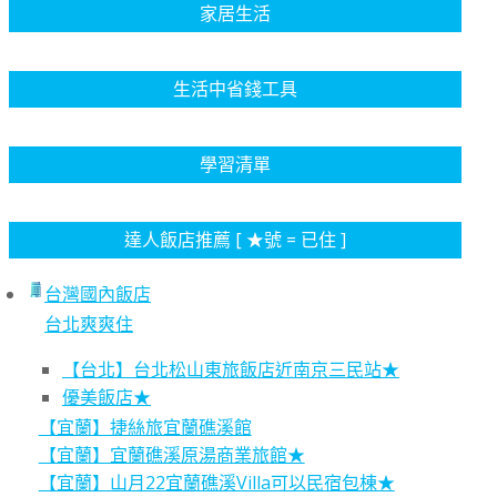
家居生活
生活中省錢工具
學習清單
達人飯店推薦 [ ★號 = 已住 ]
台灣國內飯店
台北爽爽住
【台北】台北松山東旅飯店近南京三民站★
優美飯店★
【宜蘭】捷絲旅宜蘭礁溪館
【宜蘭】宜蘭礁溪原湯商業旅館★
【宜蘭】山月22宜蘭礁溪Villa可以民宿包棟★