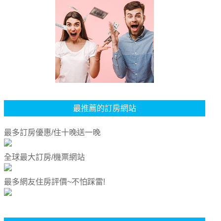
最推薦的訂房網站
最多訂房優惠/住十晚送一晚
全球最大訂房/機票網站
最多網友住房評價~不怕踩雷!