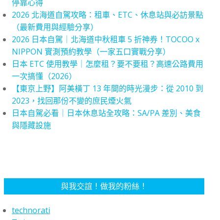
停靠心得
2026 北海道自駕攻略：租車、ETC、休息站與必訪景點
（最新費用與經驗分享）
2026 日本自駕｜北海道中秋租車 5 折神券！TOCOO x
NIPPON 實測預約教學（一家五口實戰分享）
日本 ETC 使用教學｜怎麼租？要不要租？高速公路費用
一次搞懂（2026）
【東京上野】阿美橫丁 13 年間的時光漫步：從 2010 到
2023，找回那份不變的庶民煙火氣
日本自駕必看｜日本休息站全攻略：SA/PA 差別、美食
與隱藏設施
與我交誼！做我的粉絲！
technorati