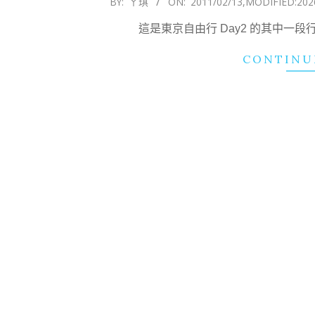
BY:
ㄚ琪
ON:
2011/02/13
,MODIFIED:
202
02-
這是東京自由行 Day2 的其中一
13
CONTINU