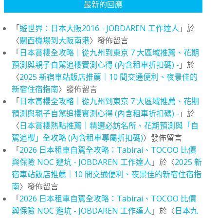
最新的回應
「
遊世界：日本大阪2016 - JOBDAREN 工作達人
」於
〈
關西機場到大阪南港
〉發佈留言
「
日本賞櫻全攻略｜從九州到東京 7 大區域推薦、花期
預測與親子自駕追櫻實測心得 (內含租車折扣碼) -
」於
〈
2025 新宿車站飯店推薦｜10 間交通便利、夜景佳的
新宿住宿指南
〉發佈留言
「
日本賞櫻全攻略｜從九州到東京 7 大區域推薦、花期
預測與親子自駕追櫻實測心得 (內含租車折扣碼) -
」於
〈
日本賞櫻熱點推薦｜精選必訪名所、花期預測與「自
駕追櫻」全攻略 (內含租車專屬折扣碼)
〉發佈留言
「
2026 日本租車自駕全攻略：Tabirai、TOCOO 比價
與保險 NOC 避坑 - JOBDAREN 工作達人
」於〈
2025 新
宿車站飯店推薦｜10 間交通便利、夜景佳的新宿住宿指
南
〉發佈留言
「
2026 日本租車自駕全攻略：Tabirai、TOCOO 比價
與保險 NOC 避坑 - JOBDAREN 工作達人
」於〈
日本九