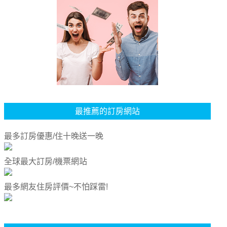
最推薦的訂房網站
最多訂房優惠/住十晚送一晚
全球最大訂房/機票網站
最多網友住房評價~不怕踩雷!