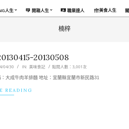
美食人生
ING人生
開箱人生
職業達人
楠梓
30415-20130508
4/04/30
IN:
美味食記
點閱人數：3,001次
 名稱：大成牛肉羊排麵 地址：宜蘭縣宜蘭市新民路31
E READING