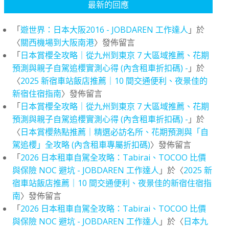
最新的回應
「
遊世界：日本大阪2016 - JOBDAREN 工作達人
」於
〈
關西機場到大阪南港
〉發佈留言
「
日本賞櫻全攻略｜從九州到東京 7 大區域推薦、花期
預測與親子自駕追櫻實測心得 (內含租車折扣碼) -
」於
〈
2025 新宿車站飯店推薦｜10 間交通便利、夜景佳的
新宿住宿指南
〉發佈留言
「
日本賞櫻全攻略｜從九州到東京 7 大區域推薦、花期
預測與親子自駕追櫻實測心得 (內含租車折扣碼) -
」於
〈
日本賞櫻熱點推薦｜精選必訪名所、花期預測與「自
駕追櫻」全攻略 (內含租車專屬折扣碼)
〉發佈留言
「
2026 日本租車自駕全攻略：Tabirai、TOCOO 比價
與保險 NOC 避坑 - JOBDAREN 工作達人
」於〈
2025 新
宿車站飯店推薦｜10 間交通便利、夜景佳的新宿住宿指
南
〉發佈留言
「
2026 日本租車自駕全攻略：Tabirai、TOCOO 比價
與保險 NOC 避坑 - JOBDAREN 工作達人
」於〈
日本九