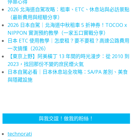
停靠心得
2026 北海道自駕攻略：租車、ETC、休息站與必訪景點
（最新費用與經驗分享）
2026 日本自駕｜北海道中秋租車 5 折神券！TOCOO x
NIPPON 實測預約教學（一家五口實戰分享）
日本 ETC 使用教學｜怎麼租？要不要租？高速公路費用
一次搞懂（2026）
【東京上野】阿美橫丁 13 年間的時光漫步：從 2010 到
2023，找回那份不變的庶民煙火氣
日本自駕必看｜日本休息站全攻略：SA/PA 差別、美食
與隱藏設施
與我交誼！做我的粉絲！
technorati