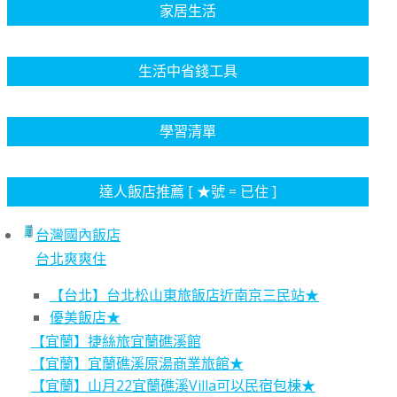
家居生活
生活中省錢工具
學習清單
達人飯店推薦 [ ★號 = 已住 ]
台灣國內飯店
台北爽爽住
【台北】台北松山東旅飯店近南京三民站★
優美飯店★
【宜蘭】捷絲旅宜蘭礁溪館
【宜蘭】宜蘭礁溪原湯商業旅館★
【宜蘭】山月22宜蘭礁溪Villa可以民宿包棟★