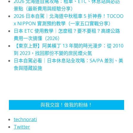
2026 北海道自駕攻略：租車、ETC、休息站與必訪
景點（最新費用與經驗分享）
2026 日本自駕｜北海道中秋租車 5 折神券！TOCOO
x NIPPON 實測預約教學（一家五口實戰分享）
日本 ETC 使用教學｜怎麼租？要不要租？高速公路
費用一次搞懂（2026）
【東京上野】阿美橫丁 13 年間的時光漫步：從 2010
到 2023，找回那份不變的庶民煙火氣
日本自駕必看｜日本休息站全攻略：SA/PA 差別、美
食與隱藏設施
與我交誼！做我的粉絲！
technorati
Twitter