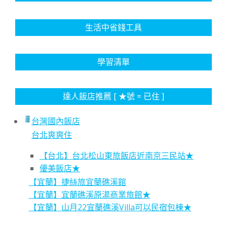
生活中省錢工具
學習清單
達人飯店推薦 [ ★號 = 已住 ]
台灣國內飯店
台北爽爽住
【台北】台北松山東旅飯店近南京三民站★
優美飯店★
【宜蘭】捷絲旅宜蘭礁溪館
【宜蘭】宜蘭礁溪原湯商業旅館★
【宜蘭】山月22宜蘭礁溪Villa可以民宿包棟★