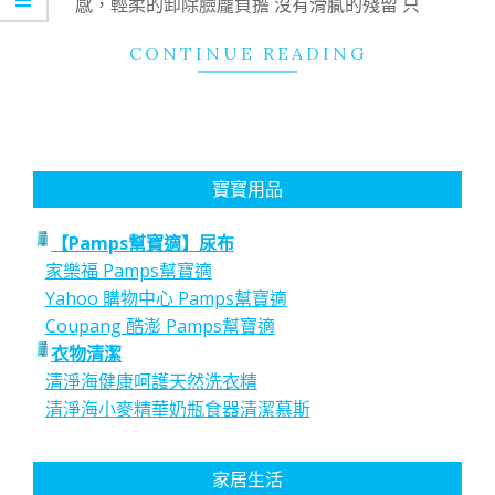
感，輕柔的卸除臉龐負擔 沒有滑膩的殘留 只
CONTINUE READING
寶寶用品
【Pamps幫寶適】尿布
家樂福 Pamps幫寶適
Yahoo 購物中心 Pamps幫寶適
Coupang 酷澎 Pamps幫寶適
衣物清潔
清淨海健康呵護天然洗衣精
清淨海小麥精華奶瓶食器清潔慕斯
家居生活