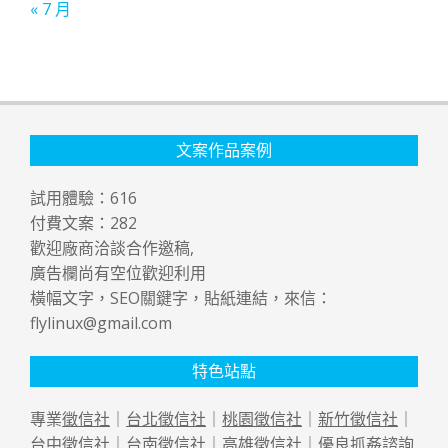
« 7 月
文案作品案例
試用體驗：
616
付費文案：
282
歡迎廠商洽談合作邀稿,
廣告欄尚有空位歡迎利用
橫幅文字，SEO關鍵字，貼紙連結，來信：
flylinux@gmail.com
特色站點
專業
徵信社
｜
台北徵信社
｜
桃園徵信社
｜
新竹徵信社
｜
台中徵信社
｜
台南徵信社
｜
高雄徵信社
｜優良
抓姦
諮詢