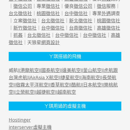
｜
徵信公司
｜專業
徵信社
｜優良
徵信公司
｜
徵信
服務｜
台北徵信社
｜
桃園徵信社
｜
台中徵信社
｜專業
外遇
調查
｜立案
徵信社
｜
台北徵信社
｜
新北徵信社
｜
桃園徵信社
｜
新竹徵信社
｜
台中徵信社
｜
台南徵信社
｜
高雄徵信社
｜
抓姦
｜
台北徵信社
｜
台中徵信社
｜
台中徵信社
｜
高雄
徵信社
｜天狼星
網頁設計
ㄚ琪搭過的飛機
威航||
港龍航空
||
國泰航空
||
達美航空
||
釜山航空
||
虎航跟
台灣虎航
||
AirAsia X航空
||
捷星航空
||
海南航空
||
長榮航
空
||
宿霧太平洋航空
||
香草航空
||
酷航
||
日本航空
||
樂桃航
空
||
立榮航空
||
越捷航空
||
越南航空
ㄚ琪用過的虛擬主機
Hostinger
interserver虛擬主機