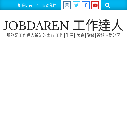
Skip
Search
加我Line
關於我們
to
content
JOBDAREN 工作達人
服務是工作達人架站的宗旨,工作|生活| 美食|旅遊|省錢～愛分享
Primary
Navigation
Menu