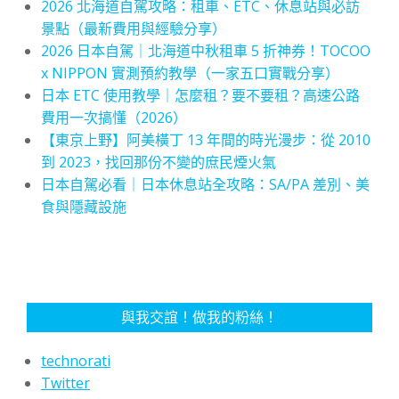
2026 北海道自駕攻略：租車、ETC、休息站與必訪
景點（最新費用與經驗分享）
2026 日本自駕｜北海道中秋租車 5 折神券！TOCOO
x NIPPON 實測預約教學（一家五口實戰分享）
日本 ETC 使用教學｜怎麼租？要不要租？高速公路
費用一次搞懂（2026）
【東京上野】阿美橫丁 13 年間的時光漫步：從 2010
到 2023，找回那份不變的庶民煙火氣
日本自駕必看｜日本休息站全攻略：SA/PA 差別、美
食與隱藏設施
與我交誼！做我的粉絲！
technorati
Twitter