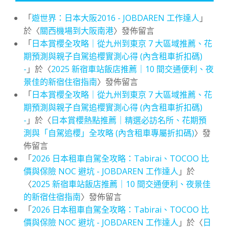
「
遊世界：日本大阪2016 - JOBDAREN 工作達人
」
於〈
關西機場到大阪南港
〉發佈留言
「
日本賞櫻全攻略｜從九州到東京 7 大區域推薦、花
期預測與親子自駕追櫻實測心得 (內含租車折扣碼)
-
」於〈
2025 新宿車站飯店推薦｜10 間交通便利、夜
景佳的新宿住宿指南
〉發佈留言
「
日本賞櫻全攻略｜從九州到東京 7 大區域推薦、花
期預測與親子自駕追櫻實測心得 (內含租車折扣碼)
-
」於〈
日本賞櫻熱點推薦｜精選必訪名所、花期預
測與「自駕追櫻」全攻略 (內含租車專屬折扣碼)
〉發
佈留言
「
2026 日本租車自駕全攻略：Tabirai、TOCOO 比
價與保險 NOC 避坑 - JOBDAREN 工作達人
」於
〈
2025 新宿車站飯店推薦｜10 間交通便利、夜景佳
的新宿住宿指南
〉發佈留言
「
2026 日本租車自駕全攻略：Tabirai、TOCOO 比
價與保險 NOC 避坑 - JOBDAREN 工作達人
」於〈
日