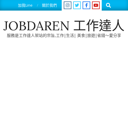
Skip
Search
加我Line
關於我們
to
content
JOBDAREN 工作達人
服務是工作達人架站的宗旨,工作|生活| 美食|旅遊|省錢～愛分享
Primary
Navigation
Menu