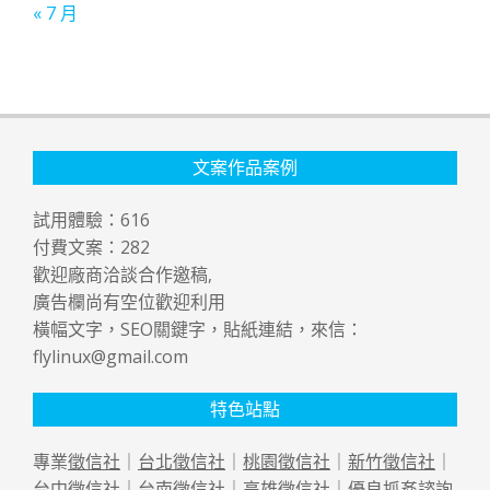
« 7 月
文案作品案例
試用體驗：
616
付費文案：
282
歡迎廠商洽談合作邀稿,
廣告欄尚有空位歡迎利用
橫幅文字，SEO關鍵字，貼紙連結，來信：
flylinux@gmail.com
特色站點
專業
徵信社
｜
台北徵信社
｜
桃園徵信社
｜
新竹徵信社
｜
台中徵信社
｜
台南徵信社
｜
高雄徵信社
｜優良
抓姦
諮詢