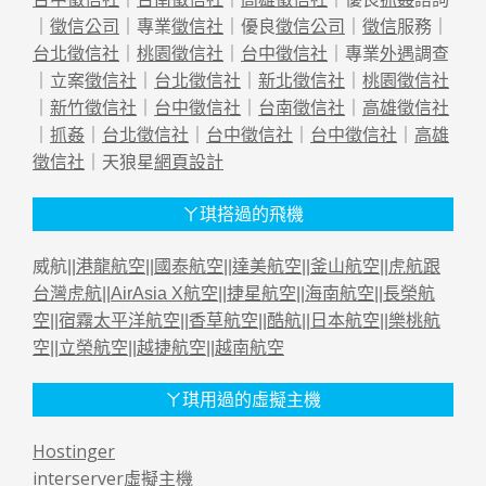
｜
徵信公司
｜專業
徵信社
｜優良
徵信公司
｜
徵信
服務｜
台北徵信社
｜
桃園徵信社
｜
台中徵信社
｜專業
外遇
調查
｜立案
徵信社
｜
台北徵信社
｜
新北徵信社
｜
桃園徵信社
｜
新竹徵信社
｜
台中徵信社
｜
台南徵信社
｜
高雄徵信社
｜
抓姦
｜
台北徵信社
｜
台中徵信社
｜
台中徵信社
｜
高雄
徵信社
｜天狼星
網頁設計
ㄚ琪搭過的飛機
威航||
港龍航空
||
國泰航空
||
達美航空
||
釜山航空
||
虎航跟
台灣虎航
||
AirAsia X航空
||
捷星航空
||
海南航空
||
長榮航
空
||
宿霧太平洋航空
||
香草航空
||
酷航
||
日本航空
||
樂桃航
空
||
立榮航空
||
越捷航空
||
越南航空
ㄚ琪用過的虛擬主機
Hostinger
interserver虛擬主機