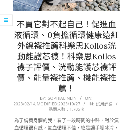
不買它對不起自己！促進血
液循環、0負擔循環健康遠紅
外線襪推薦科樂思Kollos洸
動能護芯襪！科樂思Kollos
襪子評價、洸動能護芯襪評
價、能量襪推薦、機能襪推
薦！
2023-
BY:
SOPHIALINLIN
ON:
2023/02/14
,MODIFIED:
2023/10/27
IN:
試用評論
02-
點閱人數：1,705次
14
為了調養身體的我，看了一段時間的中醫，對於氣
血循環很有感，氣血循環不佳，總是讓手腳冰冷，