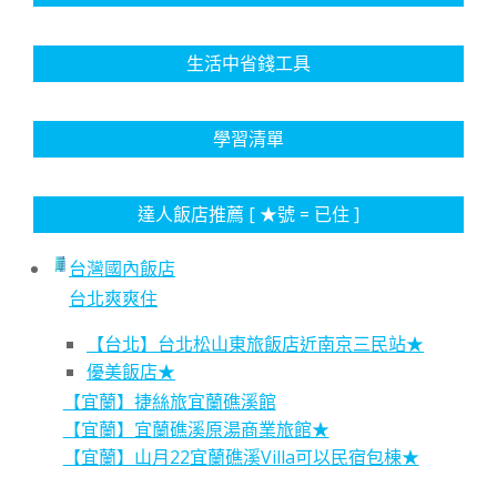
生活中省錢工具
學習清單
達人飯店推薦 [ ★號 = 已住 ]
台灣國內飯店
台北爽爽住
【台北】台北松山東旅飯店近南京三民站★
優美飯店★
【宜蘭】捷絲旅宜蘭礁溪館
【宜蘭】宜蘭礁溪原湯商業旅館★
【宜蘭】山月22宜蘭礁溪Villa可以民宿包棟★