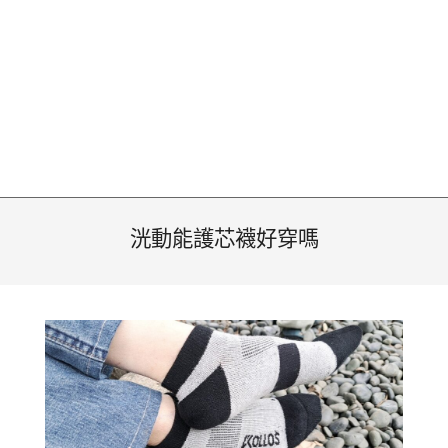
洸動能護芯襪好穿嗎