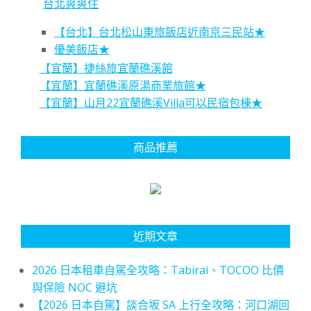
台北爽爽住
【台北】台北松山東旅飯店近南京三民站★
優美飯店★
【宜蘭】捷絲旅宜蘭礁溪館
【宜蘭】宜蘭礁溪原湯商業旅館★
【宜蘭】山月22宜蘭礁溪Villa可以民宿包棟★
商品推薦
近期文章
2026 日本租車自駕全攻略：Tabirai、TOCOO 比價
與保險 NOC 避坑
【2026 日本自駕】談合坂 SA 上行全攻略：河口湖回