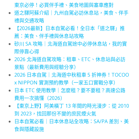
東京必停！必買伴手禮、美食地圖與塞車應對
道之驛阿蘇介紹｜九州自駕必訪休息站，美食、伴手
禮與交通攻略
【2026最新】日本自駕必看！全日本「道之驛」推
薦：美食、伴手禮與休息站攻略
砂川 SA 攻略｜北海道自駕途中必停休息站，我的實
際停靠心得
2026 北海道自駕攻略：租車、ETC、休息站與必訪
景點（最新費用與經驗分享）
2026 日本自駕｜北海道中秋租車 5 折神券！TOCOO
x NIPPON 實測預約教學（一家五口實戰分享）
日本 ETC 使用教學｜怎麼租？要不要租？高速公路
費用一次搞懂（2026）
【東京上野】阿美橫丁 13 年間的時光漫步：從 2010
到 2023，找回那份不變的庶民煙火氣
日本自駕必看｜日本休息站全攻略：SA/PA 差別、美
食與隱藏設施