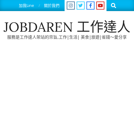
Skip
Search
加我Line
關於我們
to
content
JOBDAREN 工作達人
服務是工作達人架站的宗旨,工作|生活| 美食|旅遊|省錢～愛分享
Primary
Navigation
Menu