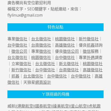
廣告欄尚有空位歡迎利用
橫幅文字，SEO關鍵字，貼紙連結，來信：
flylinux@gmail.com
特色站點
專業
徵信社
｜
台北徵信社
｜
桃園徵信社
｜
新竹徵信社
｜
台中徵信社
｜
台南徵信社
｜
高雄徵信社
｜優良
抓姦
諮詢
｜
徵信公司
｜專業
徵信社
｜優良
徵信公司
｜
徵信
服務｜
台北徵信社
｜
桃園徵信社
｜
台中徵信社
｜專業
外遇
調查
｜立案
徵信社
｜
台北徵信社
｜
新北徵信社
｜
桃園徵信社
｜
新竹徵信社
｜
台中徵信社
｜
台南徵信社
｜
高雄徵信社
｜
抓姦
｜
台北徵信社
｜
台中徵信社
｜
台中徵信社
｜
高雄
徵信社
｜天狼星
網頁設計
ㄚ琪搭過的飛機
威航||
港龍航空
||
國泰航空
||
達美航空
||
釜山航空
||
虎航跟