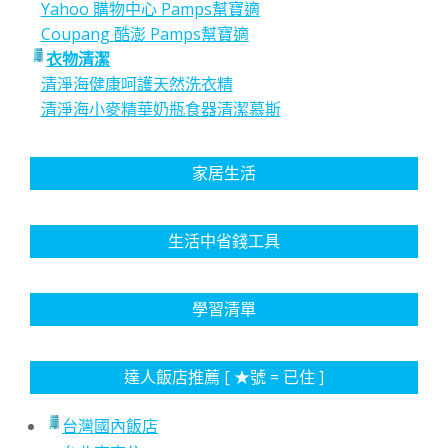
Yahoo 購物中心 Pamps幫寶適
Coupang 酷澎 Pamps幫寶適
衣物清潔
清淨海健康呵護天然洗衣精
清淨海小麥精華奶瓶食器清潔慕斯
家居生活
生活中省錢工具
學習清單
達人飯店推薦 [ ★號 = 已住 ]
台灣國內飯店