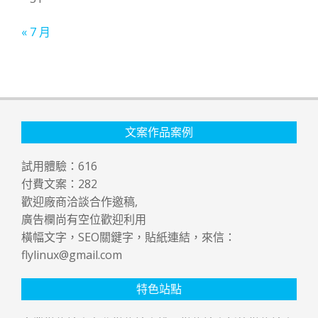
« 7 月
文案作品案例
試用體驗：
616
付費文案：
282
歡迎廠商洽談合作邀稿,
廣告欄尚有空位歡迎利用
橫幅文字，SEO關鍵字，貼紙連結，來信：
flylinux@gmail.com
特色站點