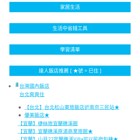
家居生活
生活中省錢工具
學習清單
達人飯店推薦 [ ★號 = 已住 ]
台灣國內飯店
台北爽爽住
【台北】台北松山東旅飯店近南京三民站★
優美飯店★
【宜蘭】捷絲旅宜蘭礁溪館
【宜蘭】宜蘭礁溪原湯商業旅館★
【宜蘭】山月22宜蘭礁溪Villa可以民宿包棟★