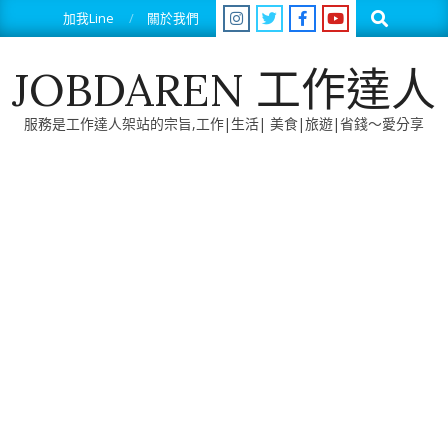
Skip
Search
加我Line
關於我們
to
content
JOBDAREN 工作達人
服務是工作達人架站的宗旨,工作|生活| 美食|旅遊|省錢～愛分享
Primary
Navigation
Menu