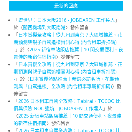
最新的回應
「
遊世界：日本大阪2016 - JOBDAREN 工作達人
」
於〈
關西機場到大阪南港
〉發佈留言
「
日本賞櫻全攻略｜從九州到東京 7 大區域推薦、花
期預測與親子自駕追櫻實測心得 (內含租車折扣碼)
-
」於〈
2025 新宿車站飯店推薦｜10 間交通便利、夜
景佳的新宿住宿指南
〉發佈留言
「
日本賞櫻全攻略｜從九州到東京 7 大區域推薦、花
期預測與親子自駕追櫻實測心得 (內含租車折扣碼)
-
」於〈
日本賞櫻熱點推薦｜精選必訪名所、花期預
測與「自駕追櫻」全攻略 (內含租車專屬折扣碼)
〉發
佈留言
「
2026 日本租車自駕全攻略：Tabirai、TOCOO 比
價與保險 NOC 避坑 - JOBDAREN 工作達人
」於
〈
2025 新宿車站飯店推薦｜10 間交通便利、夜景佳
的新宿住宿指南
〉發佈留言
「
2026 日本租車自駕全攻略：Tabirai、TOCOO 比