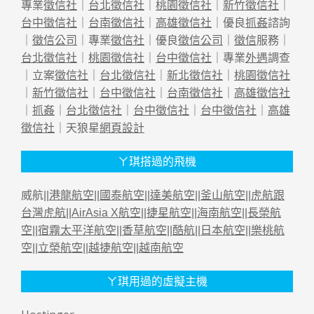
專業
徵信社
｜
台北徵信社
｜
桃園徵信社
｜
新竹徵信社
｜
台中徵信社
｜
台南徵信社
｜
高雄徵信社
｜優良
抓姦
諮詢
｜
徵信公司
｜專業
徵信社
｜優良
徵信公司
｜
徵信
服務｜
台北徵信社
｜
桃園徵信社
｜
台中徵信社
｜專業
外遇
調查
｜立案
徵信社
｜
台北徵信社
｜
新北徵信社
｜
桃園徵信社
｜
新竹徵信社
｜
台中徵信社
｜
台南徵信社
｜
高雄徵信社
｜
抓姦
｜
台北徵信社
｜
台中徵信社
｜
台中徵信社
｜
高雄
徵信社
｜天狼星
網頁設計
ㄚ琪搭過的飛機
威航||
港龍航空
||
國泰航空
||
達美航空
||
釜山航空
||
虎航跟
台灣虎航
||
AirAsia X航空
||
捷星航空
||
海南航空
||
長榮航
空
||
宿霧太平洋航空
||
香草航空
||
酷航
||
日本航空
||
樂桃航
空
||
立榮航空
||
越捷航空
||
越南航空
ㄚ琪用過的虛擬主機