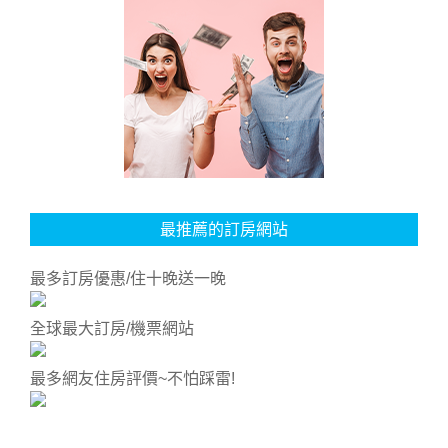
最推薦的訂房網站
最多訂房優惠/住十晚送一晚
全球最大訂房/機票網站
最多網友住房評價~不怕踩雷!