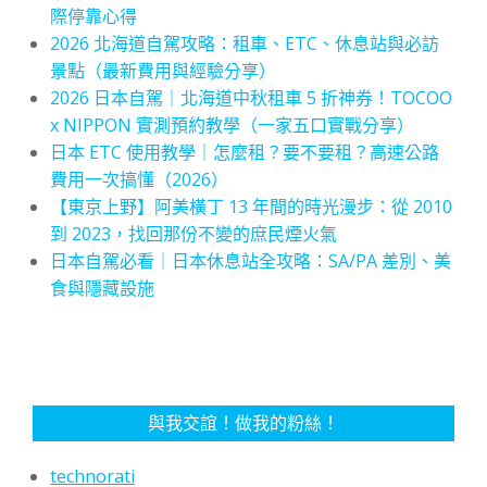
際停靠心得
2026 北海道自駕攻略：租車、ETC、休息站與必訪
景點（最新費用與經驗分享）
2026 日本自駕｜北海道中秋租車 5 折神券！TOCOO
x NIPPON 實測預約教學（一家五口實戰分享）
日本 ETC 使用教學｜怎麼租？要不要租？高速公路
費用一次搞懂（2026）
【東京上野】阿美橫丁 13 年間的時光漫步：從 2010
到 2023，找回那份不變的庶民煙火氣
日本自駕必看｜日本休息站全攻略：SA/PA 差別、美
食與隱藏設施
與我交誼！做我的粉絲！
technorati