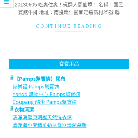
16
20130605 吃爽住爽！玩翻人間仙境！ 名稱：國民
賓館牛排 地址：南投縣仁愛鄉定遠新村25號 聯
CONTINUE READING
寶寶用品
【Pamps幫寶適】尿布
家樂福 Pamps幫寶適
Yahoo 購物中心 Pamps幫寶適
Coupang 酷澎 Pamps幫寶適
衣物清潔
清淨海健康呵護天然洗衣精
清淨海小麥精華奶瓶食器清潔慕斯