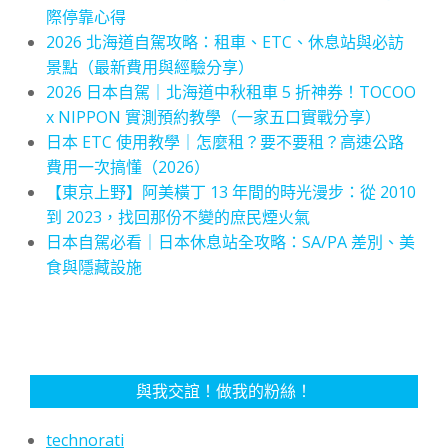
際停靠心得
2026 北海道自駕攻略：租車、ETC、休息站與必訪
景點（最新費用與經驗分享）
2026 日本自駕｜北海道中秋租車 5 折神券！TOCOO
x NIPPON 實測預約教學（一家五口實戰分享）
日本 ETC 使用教學｜怎麼租？要不要租？高速公路
費用一次搞懂（2026）
【東京上野】阿美橫丁 13 年間的時光漫步：從 2010
到 2023，找回那份不變的庶民煙火氣
日本自駕必看｜日本休息站全攻略：SA/PA 差別、美
食與隱藏設施
與我交誼！做我的粉絲！
technorati