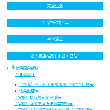
家居生活
生活中省錢工具
學習清單
達人飯店推薦 [ ★號 = 已住 ]
台灣國內飯店
台北爽爽住
【台北】台北松山東旅飯店近南京三民站★
優美飯店★
【宜蘭】捷絲旅宜蘭礁溪館
【宜蘭】宜蘭礁溪原湯商業旅館★
【宜蘭】山月22宜蘭礁溪Villa可以民宿包棟★