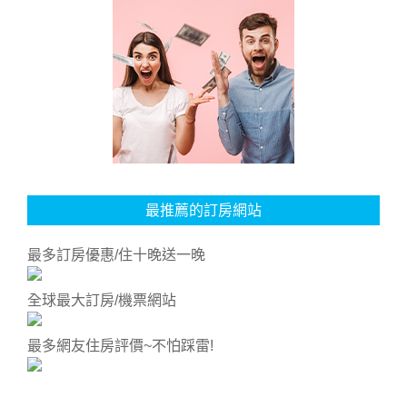
最推薦的訂房網站
最多訂房優惠/住十晚送一晚
全球最大訂房/機票網站
最多網友住房評價~不怕踩雷!