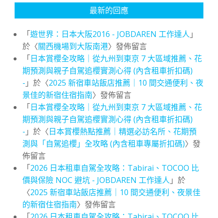
最新的回應
「
遊世界：日本大阪2016 - JOBDAREN 工作達人
」
於〈
關西機場到大阪南港
〉發佈留言
「
日本賞櫻全攻略｜從九州到東京 7 大區域推薦、花
期預測與親子自駕追櫻實測心得 (內含租車折扣碼)
-
」於〈
2025 新宿車站飯店推薦｜10 間交通便利、夜
景佳的新宿住宿指南
〉發佈留言
「
日本賞櫻全攻略｜從九州到東京 7 大區域推薦、花
期預測與親子自駕追櫻實測心得 (內含租車折扣碼)
-
」於〈
日本賞櫻熱點推薦｜精選必訪名所、花期預
測與「自駕追櫻」全攻略 (內含租車專屬折扣碼)
〉發
佈留言
「
2026 日本租車自駕全攻略：Tabirai、TOCOO 比
價與保險 NOC 避坑 - JOBDAREN 工作達人
」於
〈
2025 新宿車站飯店推薦｜10 間交通便利、夜景佳
的新宿住宿指南
〉發佈留言
「
2026 日本租車自駕全攻略：Tabirai、TOCOO 比