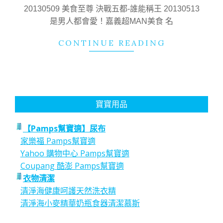
02
20130509 美食至尊 決戰五都-誰能稱王 20130513
是男人都會愛！嘉義超MAN美食 名
CONTINUE READING
寶寶用品
【Pamps幫寶適】尿布
家樂福 Pamps幫寶適
Yahoo 購物中心 Pamps幫寶適
Coupang 酷澎 Pamps幫寶適
衣物清潔
清淨海健康呵護天然洗衣精
清淨海小麥精華奶瓶食器清潔慕斯