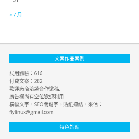
« 7 月
文案作品案例
試用體驗：
616
付費文案：
282
歡迎廠商洽談合作邀稿,
廣告欄尚有空位歡迎利用
橫幅文字，SEO關鍵字，貼紙連結，來信：
flylinux@gmail.com
特色站點