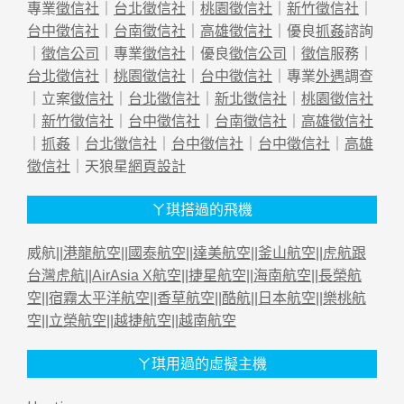
專業
徵信社
｜
台北徵信社
｜
桃園徵信社
｜
新竹徵信社
｜
台中徵信社
｜
台南徵信社
｜
高雄徵信社
｜優良
抓姦
諮詢
｜
徵信公司
｜專業
徵信社
｜優良
徵信公司
｜
徵信
服務｜
台北徵信社
｜
桃園徵信社
｜
台中徵信社
｜專業
外遇
調查
｜立案
徵信社
｜
台北徵信社
｜
新北徵信社
｜
桃園徵信社
｜
新竹徵信社
｜
台中徵信社
｜
台南徵信社
｜
高雄徵信社
｜
抓姦
｜
台北徵信社
｜
台中徵信社
｜
台中徵信社
｜
高雄
徵信社
｜天狼星
網頁設計
ㄚ琪搭過的飛機
威航||
港龍航空
||
國泰航空
||
達美航空
||
釜山航空
||
虎航跟
台灣虎航
||
AirAsia X航空
||
捷星航空
||
海南航空
||
長榮航
空
||
宿霧太平洋航空
||
香草航空
||
酷航
||
日本航空
||
樂桃航
空
||
立榮航空
||
越捷航空
||
越南航空
ㄚ琪用過的虛擬主機