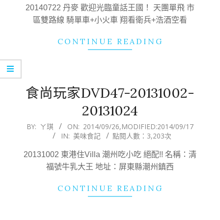
04
20140722 丹麥 歡迎光臨童話王國！ 天團單飛 市
區雙路線 騎單車+小火車 翔看衛兵+浩酒空看
CONTINUE READING
食尚玩家DVD47-20131002-
20131024
2014-
BY:
ㄚ琪
ON:
2014/09/26
,MODIFIED:
2014/09/17
IN:
美味食記
點閱人數：3,203次
09-
26
20131002 東港住Villa 潮州吃小吃 絕配!! 名稱：清
福號牛乳大王 地址：屏東縣潮州鎮西
CONTINUE READING