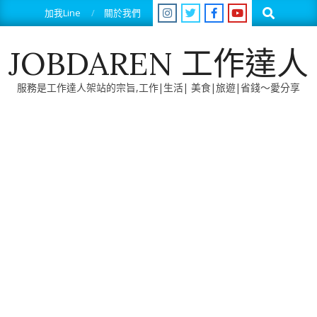
Skip
Search
加我Line
關於我們
to
content
JOBDAREN 工作達人
服務是工作達人架站的宗旨,工作|生活| 美食|旅遊|省錢～愛分享
Primary
Navigation
Menu