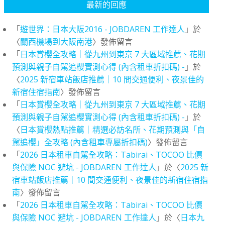
最新的回應
「
遊世界：日本大阪2016 - JOBDAREN 工作達人
」於
〈
關西機場到大阪南港
〉發佈留言
「
日本賞櫻全攻略｜從九州到東京 7 大區域推薦、花期
預測與親子自駕追櫻實測心得 (內含租車折扣碼) -
」於
〈
2025 新宿車站飯店推薦｜10 間交通便利、夜景佳的
新宿住宿指南
〉發佈留言
「
日本賞櫻全攻略｜從九州到東京 7 大區域推薦、花期
預測與親子自駕追櫻實測心得 (內含租車折扣碼) -
」於
〈
日本賞櫻熱點推薦｜精選必訪名所、花期預測與「自
駕追櫻」全攻略 (內含租車專屬折扣碼)
〉發佈留言
「
2026 日本租車自駕全攻略：Tabirai、TOCOO 比價
與保險 NOC 避坑 - JOBDAREN 工作達人
」於〈
2025 新
宿車站飯店推薦｜10 間交通便利、夜景佳的新宿住宿指
南
〉發佈留言
「
2026 日本租車自駕全攻略：Tabirai、TOCOO 比價
與保險 NOC 避坑 - JOBDAREN 工作達人
」於〈
日本九