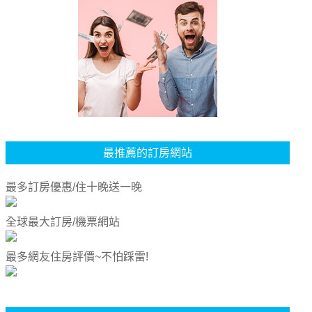
最推薦的訂房網站
最多訂房優惠/住十晚送一晚
全球最大訂房/機票網站
最多網友住房評價~不怕踩雷!