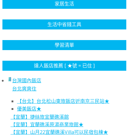
家居生活
生活中省錢工具
學習清單
達人飯店推薦 [ ★號 = 已住 ]
台灣國內飯店
台北爽爽住
【台北】台北松山東旅飯店近南京三民站★
優美飯店★
【宜蘭】捷絲旅宜蘭礁溪館
【宜蘭】宜蘭礁溪原湯商業旅館★
【宜蘭】山月22宜蘭礁溪Villa可以民宿包棟★