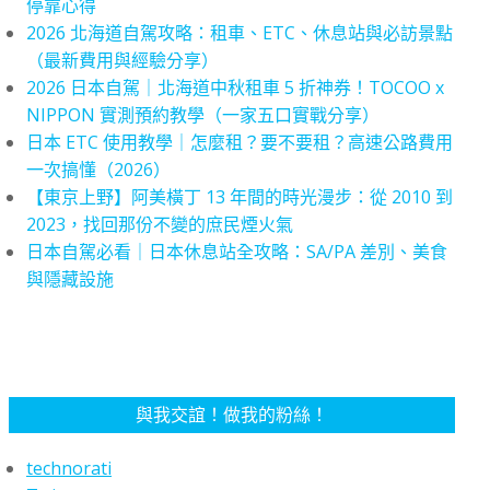
停靠心得
2026 北海道自駕攻略：租車、ETC、休息站與必訪景點
（最新費用與經驗分享）
2026 日本自駕｜北海道中秋租車 5 折神券！TOCOO x
NIPPON 實測預約教學（一家五口實戰分享）
日本 ETC 使用教學｜怎麼租？要不要租？高速公路費用
一次搞懂（2026）
【東京上野】阿美橫丁 13 年間的時光漫步：從 2010 到
2023，找回那份不變的庶民煙火氣
日本自駕必看｜日本休息站全攻略：SA/PA 差別、美食
與隱藏設施
與我交誼！做我的粉絲！
technorati