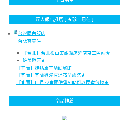
達人飯店推薦 [ ★號 = 已住 ]
台灣國內飯店
台北爽爽住
【台北】台北松山東旅飯店近南京三民站★
優美飯店★
【宜蘭】捷絲旅宜蘭礁溪館
【宜蘭】宜蘭礁溪原湯商業旅館★
【宜蘭】山月22宜蘭礁溪Villa可以民宿包棟★
商品推薦