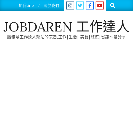
Skip
Search
加我Line
關於我們
to
content
JOBDAREN 工作達人
服務是工作達人架站的宗旨,工作|生活| 美食|旅遊|省錢～愛分享
Primary
Navigation
Menu