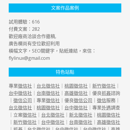
文案作品案例
試用體驗：
616
付費文案：
282
歡迎廠商洽談合作邀稿,
廣告欄尚有空位歡迎利用
橫幅文字，SEO關鍵字，貼紙連結，來信：
flylinux@gmail.com
特色站點
專業
徵信社
｜
台北徵信社
｜
桃園徵信社
｜
新竹徵信社
｜
台中徵信社
｜
台南徵信社
｜
高雄徵信社
｜優良
抓姦
諮詢
｜
徵信公司
｜專業
徵信社
｜優良
徵信公司
｜
徵信
服務｜
台北徵信社
｜
桃園徵信社
｜
台中徵信社
｜專業
外遇
調查
｜立案
徵信社
｜
台北徵信社
｜
新北徵信社
｜
桃園徵信社
｜
新竹徵信社
｜
台中徵信社
｜
台南徵信社
｜
高雄徵信社
｜
抓姦
｜
台北徵信社
｜
台中徵信社
｜
台中徵信社
｜
高雄