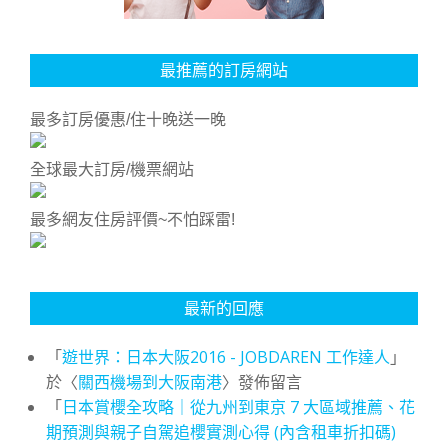
最推薦的訂房網站
最多訂房優惠/住十晚送一晚
全球最大訂房/機票網站
最多網友住房評價~不怕踩雷!
最新的回應
「
遊世界：日本大阪2016 - JOBDAREN 工作達人
」
於〈
關西機場到大阪南港
〉發佈留言
「
日本賞櫻全攻略｜從九州到東京 7 大區域推薦、花
期預測與親子自駕追櫻實測心得 (內含租車折扣碼)