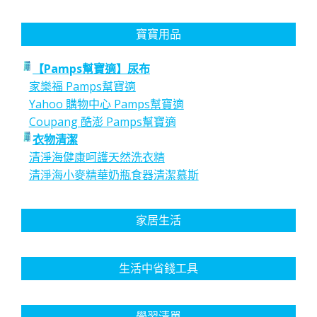
寶寶用品
【Pamps幫寶適】尿布
家樂福 Pamps幫寶適
Yahoo 購物中心 Pamps幫寶適
Coupang 酷澎 Pamps幫寶適
衣物清潔
清淨海健康呵護天然洗衣精
清淨海小麥精華奶瓶食器清潔慕斯
家居生活
生活中省錢工具
學習清單