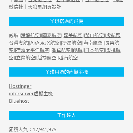
徵信社
｜天狼星
網頁設計
ㄚ琪搭過的飛機
威航||
港龍航空
||
國泰航空
||
達美航空
||
釜山航空
||
虎航跟
台灣虎航
||
AirAsia X航空
||
捷星航空
||
海南航空
||
長榮航
空
||
宿霧太平洋航空
||
香草航空
||
酷航
||
日本航空
||
樂桃航
空
||
立榮航空
||
越捷航空
||
越南航空
ㄚ琪用過的虛擬主機
Hostinger
interserver虛擬主機
Bluehost
工作達人
累積人氣：17,941,975