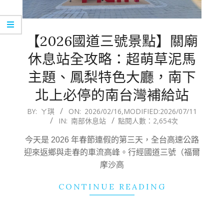
【2026國道三號景點】關廟
休息站全攻略：超萌草泥馬
主題、鳳梨特色大廳，南下
北上必停的南台灣補給站
2026-
BY:
ㄚ琪
ON:
2026/02/16
,MODIFIED:
2026/07/11
IN:
南部休息站
點閱人數：2,654次
02-
16
今天是 2026 年春節連假的第三天，全台高速公路
迎來返鄉與走春的車流高峰。行經國道三號（福爾
摩沙高
CONTINUE READING