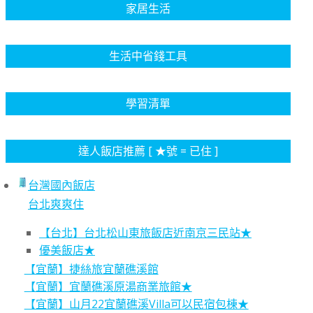
家居生活
生活中省錢工具
學習清單
達人飯店推薦 [ ★號 = 已住 ]
台灣國內飯店
台北爽爽住
【台北】台北松山東旅飯店近南京三民站★
優美飯店★
【宜蘭】捷絲旅宜蘭礁溪館
【宜蘭】宜蘭礁溪原湯商業旅館★
【宜蘭】山月22宜蘭礁溪Villa可以民宿包棟★