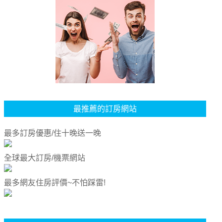
最推薦的訂房網站
最多訂房優惠/住十晚送一晚
全球最大訂房/機票網站
最多網友住房評價~不怕踩雷!