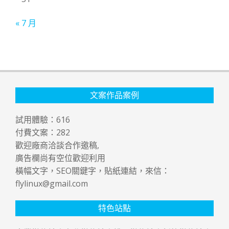
« 7 月
文案作品案例
試用體驗：
616
付費文案：
282
歡迎廠商洽談合作邀稿,
廣告欄尚有空位歡迎利用
橫幅文字，SEO關鍵字，貼紙連結，來信：
flylinux@gmail.com
特色站點