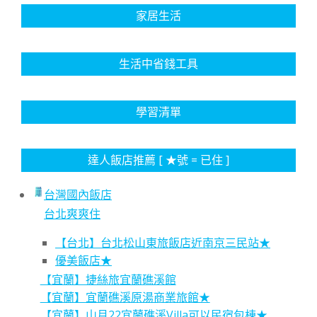
家居生活
生活中省錢工具
學習清單
達人飯店推薦 [ ★號 = 已住 ]
台灣國內飯店
台北爽爽住
【台北】台北松山東旅飯店近南京三民站★
優美飯店★
【宜蘭】捷絲旅宜蘭礁溪館
【宜蘭】宜蘭礁溪原湯商業旅館★
【宜蘭】山月22宜蘭礁溪Villa可以民宿包棟★