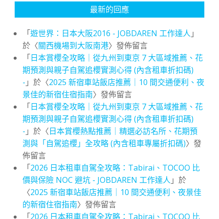
最新的回應
「
遊世界：日本大阪2016 - JOBDAREN 工作達人
」
於〈
關西機場到大阪南港
〉發佈留言
「
日本賞櫻全攻略｜從九州到東京 7 大區域推薦、花
期預測與親子自駕追櫻實測心得 (內含租車折扣碼)
-
」於〈
2025 新宿車站飯店推薦｜10 間交通便利、夜
景佳的新宿住宿指南
〉發佈留言
「
日本賞櫻全攻略｜從九州到東京 7 大區域推薦、花
期預測與親子自駕追櫻實測心得 (內含租車折扣碼)
-
」於〈
日本賞櫻熱點推薦｜精選必訪名所、花期預
測與「自駕追櫻」全攻略 (內含租車專屬折扣碼)
〉發
佈留言
「
2026 日本租車自駕全攻略：Tabirai、TOCOO 比
價與保險 NOC 避坑 - JOBDAREN 工作達人
」於
〈
2025 新宿車站飯店推薦｜10 間交通便利、夜景佳
的新宿住宿指南
〉發佈留言
「
2026 日本租車自駕全攻略：Tabirai、TOCOO 比