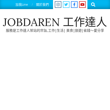
Skip
Search
加我Line
關於我們
to
content
JOBDAREN 工作達人
服務是工作達人架站的宗旨,工作|生活| 美食|旅遊|省錢～愛分享
Primary
Navigation
Menu