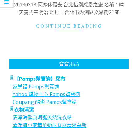
19
20130313 阿龐休假去 台北惜別感恩之旅 名稱：晴
天義式三明治 地址：台北市內湖區文湖街21巷
CONTINUE READING
寶寶用品
【Pamps幫寶適】尿布
家樂福 Pamps幫寶適
Yahoo 購物中心 Pamps幫寶適
Coupang 酷澎 Pamps幫寶適
衣物清潔
清淨海健康呵護天然洗衣精
清淨海小麥精華奶瓶食器清潔慕斯