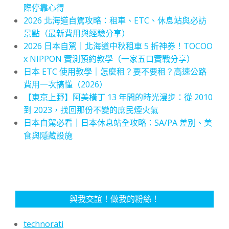
際停靠心得
2026 北海道自駕攻略：租車、ETC、休息站與必訪
景點（最新費用與經驗分享）
2026 日本自駕｜北海道中秋租車 5 折神券！TOCOO
x NIPPON 實測預約教學（一家五口實戰分享）
日本 ETC 使用教學｜怎麼租？要不要租？高速公路
費用一次搞懂（2026）
【東京上野】阿美橫丁 13 年間的時光漫步：從 2010
到 2023，找回那份不變的庶民煙火氣
日本自駕必看｜日本休息站全攻略：SA/PA 差別、美
食與隱藏設施
與我交誼！做我的粉絲！
technorati