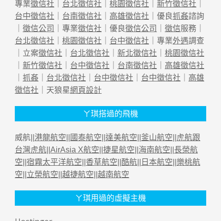
專業
徵信社
｜
台北徵信社
｜
桃園徵信社
｜
新竹徵信社
｜
台中徵信社
｜
台南徵信社
｜
高雄徵信社
｜優良
抓姦
諮詢
｜
徵信公司
｜專業
徵信社
｜優良
徵信公司
｜
徵信
服務｜
台北徵信社
｜
桃園徵信社
｜
台中徵信社
｜專業
外遇
調查
｜立案
徵信社
｜
台北徵信社
｜
新北徵信社
｜
桃園徵信社
｜
新竹徵信社
｜
台中徵信社
｜
台南徵信社
｜
高雄徵信社
｜
抓姦
｜
台北徵信社
｜
台中徵信社
｜
台中徵信社
｜
高雄
徵信社
｜天狼星
網頁設計
ㄚ琪搭過的飛機
威航||
港龍航空
||
國泰航空
||
達美航空
||
釜山航空
||
虎航跟
台灣虎航
||
AirAsia X航空
||
捷星航空
||
海南航空
||
長榮航
空
||
宿霧太平洋航空
||
香草航空
||
酷航
||
日本航空
||
樂桃航
空
||
立榮航空
||
越捷航空
||
越南航空
ㄚ琪用過的虛擬主機