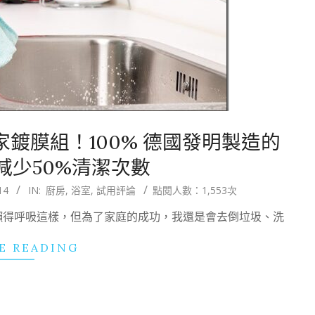
l居家鍍膜組！100% 德國發明製造的
減少50%清潔次數
14
IN:
廚房
,
浴室
,
試用評論
點閱人數：1,553次
懶得呼吸這樣，但為了家庭的成功，我還是會去倒垃圾、洗
E READING