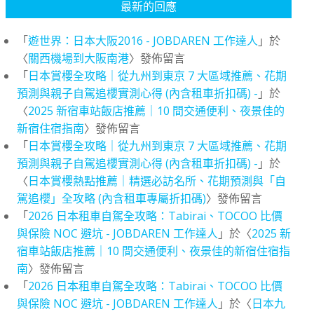
最新的回應
「
遊世界：日本大阪2016 - JOBDAREN 工作達人
」於
〈
關西機場到大阪南港
〉發佈留言
「
日本賞櫻全攻略｜從九州到東京 7 大區域推薦、花期
預測與親子自駕追櫻實測心得 (內含租車折扣碼) -
」於
〈
2025 新宿車站飯店推薦｜10 間交通便利、夜景佳的
新宿住宿指南
〉發佈留言
「
日本賞櫻全攻略｜從九州到東京 7 大區域推薦、花期
預測與親子自駕追櫻實測心得 (內含租車折扣碼) -
」於
〈
日本賞櫻熱點推薦｜精選必訪名所、花期預測與「自
駕追櫻」全攻略 (內含租車專屬折扣碼)
〉發佈留言
「
2026 日本租車自駕全攻略：Tabirai、TOCOO 比價
與保險 NOC 避坑 - JOBDAREN 工作達人
」於〈
2025 新
宿車站飯店推薦｜10 間交通便利、夜景佳的新宿住宿指
南
〉發佈留言
「
2026 日本租車自駕全攻略：Tabirai、TOCOO 比價
與保險 NOC 避坑 - JOBDAREN 工作達人
」於〈
日本九