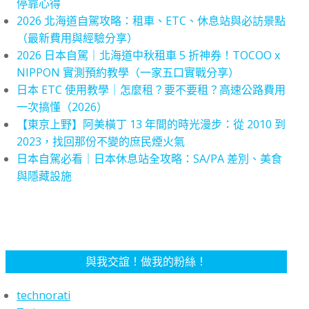
停靠心得
2026 北海道自駕攻略：租車、ETC、休息站與必訪景點
（最新費用與經驗分享）
2026 日本自駕｜北海道中秋租車 5 折神券！TOCOO x
NIPPON 實測預約教學（一家五口實戰分享）
日本 ETC 使用教學｜怎麼租？要不要租？高速公路費用
一次搞懂（2026）
【東京上野】阿美橫丁 13 年間的時光漫步：從 2010 到
2023，找回那份不變的庶民煙火氣
日本自駕必看｜日本休息站全攻略：SA/PA 差別、美食
與隱藏設施
與我交誼！做我的粉絲！
technorati