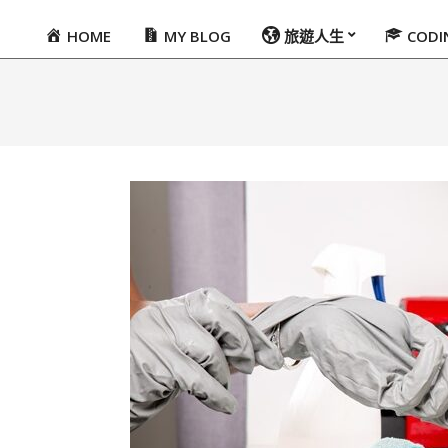
HOME
MY BLOG
旅遊人生
COD
Primary
Navigation
Menu