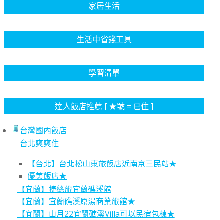
家居生活
生活中省錢工具
學習清單
達人飯店推薦 [ ★號 = 已住 ]
台灣國內飯店
台北爽爽住
【台北】台北松山東旅飯店近南京三民站★
優美飯店★
【宜蘭】捷絲旅宜蘭礁溪館
【宜蘭】宜蘭礁溪原湯商業旅館★
【宜蘭】山月22宜蘭礁溪Villa可以民宿包棟★