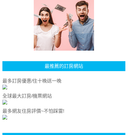
最推薦的訂房網站
最多訂房優惠/住十晚送一晚
全球最大訂房/機票網站
最多網友住房評價~不怕踩雷!