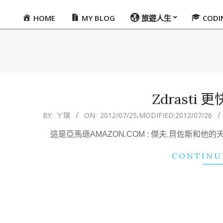
HOME
MY BLOG
旅遊人生
COD
Primary
Navigation
Menu
Zdrasti
2012-
BY:
ㄚ琪
ON:
2012/07/25
,MODIFIED:
2012/07/26
07-
這是亞馬遜AMAZON.COM : 傑夫.貝佐斯
25
CONTINU