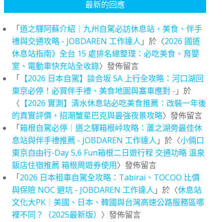
最新的回應
「
道之驛阿蘇介紹｜九州自駕必訪休息站，美食、伴手
禮與交通攻略 - JOBDAREN 工作達人
」於〈
2026 國道
休息站指南》全台 15 處排名總整理：必吃美食、育嬰
室、電動車快充站全收錄
〉發佈留言
「
【2026 日本自駕】談合坂 SA 上行全攻略：河口湖回
東京必停！必買伴手禮、美食地圖與塞車應對 -
」於
〈
【2026 實測】清水休息站必吃美食推薦：改裝一年後
的真實評價，招潮蟹星巴克與最強夜景攻略
〉發佈留言
「
箱根自駕必停｜道之驛箱根峠攻略：蘆之湖旁最佳休
息站與伴手禮推薦 - JOBDAREN 工作達人
」於〈
小倆口
東京自由行-Day 5,6 Fun箱根二日遊行程 交通功略 溫泉
飯店住宿推薦 箱根周遊券使用
〉發佈留言
「
2026 日本租車自駕全攻略：Tabirai、TOCOO 比價
與保險 NOC 避坑 - JOBDAREN 工作達人
」於〈
休息站
文化大PK｜美國、日本、韓國與台灣高速公路服務區哪
裡不同？（2025最新版）
〉發佈留言