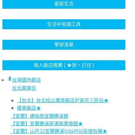
家居生活
生活中省錢工具
學習清單
達人飯店推薦 [ ★號 = 已住 ]
台灣國內飯店
台北爽爽住
【台北】台北松山東旅飯店近南京三民站★
優美飯店★
【宜蘭】捷絲旅宜蘭礁溪館
【宜蘭】宜蘭礁溪原湯商業旅館★
【宜蘭】山月22宜蘭礁溪Villa可以民宿包棟★