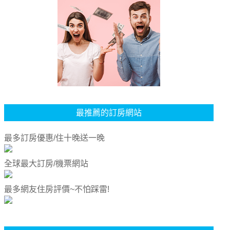
最推薦的訂房網站
最多訂房優惠/住十晚送一晚
全球最大訂房/機票網站
最多網友住房評價~不怕踩雷!