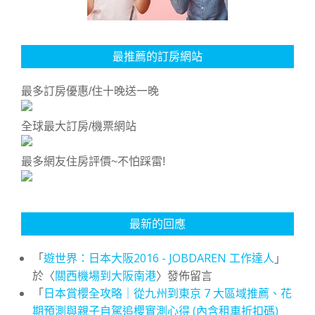
最推薦的訂房網站
最多訂房優惠/住十晚送一晚
全球最大訂房/機票網站
最多網友住房評價~不怕踩雷!
最新的回應
「
遊世界：日本大阪2016 - JOBDAREN 工作達人
」
於〈
關西機場到大阪南港
〉發佈留言
「
日本賞櫻全攻略｜從九州到東京 7 大區域推薦、花
期預測與親子自駕追櫻實測心得 (內含租車折扣碼)