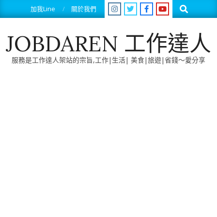
Skip
Search
加我Line
關於我們
to
content
JOBDAREN 工作達人
服務是工作達人架站的宗旨,工作|生活| 美食|旅遊|省錢～愛分享
Primary
Navigation
Menu