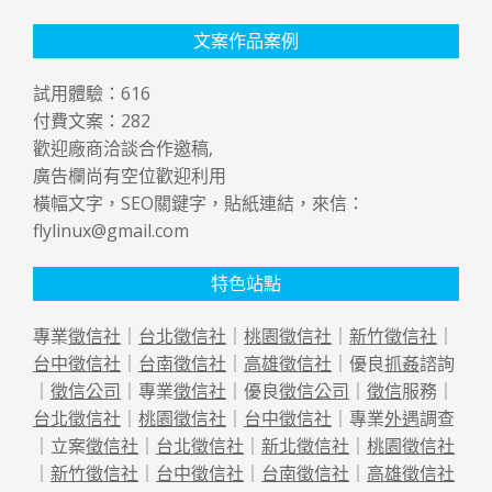
文案作品案例
試用體驗：
616
付費文案：
282
歡迎廠商洽談合作邀稿,
廣告欄尚有空位歡迎利用
橫幅文字，SEO關鍵字，貼紙連結，來信：
flylinux@gmail.com
特色站點
專業
徵信社
｜
台北徵信社
｜
桃園徵信社
｜
新竹徵信社
｜
台中徵信社
｜
台南徵信社
｜
高雄徵信社
｜優良
抓姦
諮詢
｜
徵信公司
｜專業
徵信社
｜優良
徵信公司
｜
徵信
服務｜
台北徵信社
｜
桃園徵信社
｜
台中徵信社
｜專業
外遇
調查
｜立案
徵信社
｜
台北徵信社
｜
新北徵信社
｜
桃園徵信社
｜
新竹徵信社
｜
台中徵信社
｜
台南徵信社
｜
高雄徵信社