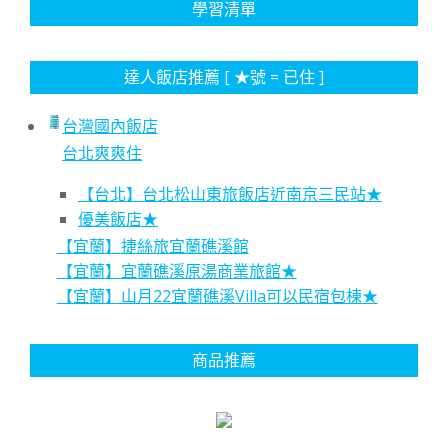
學習清單
達人飯店推薦 [ ★號 = 已住 ]
台灣國內飯店
台北爽爽住
【台北】台北松山東旅飯店近南京三民站★
優美飯店★
【宜蘭】捷絲旅宜蘭礁溪館
【宜蘭】宜蘭礁溪原湯商業旅館★
【宜蘭】山月22宜蘭礁溪Villa可以民宿包棟★
商品推薦