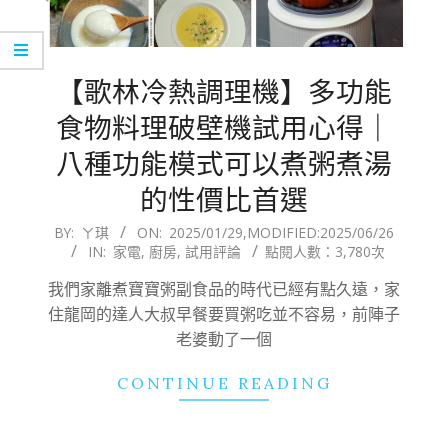
【歌林冷熱調理機】多功能
食物料理破壁機試用心得｜
八種功能模式可以煮粥煮湯
的性價比首選
2025-
BY:
ㄚ琪
ON:
2025/01/29
,MODIFIED:
2025/06/26
IN:
家電
,
廚房
,
試用評論
點閱人數：3,780次
01-
29
我們家離煮寶寶粥副食品的時代已經有點久遠，家
住龍岡的達人大叔早餐要買粥吃並不容易，前陣子
老婆動了一個
CONTINUE READING