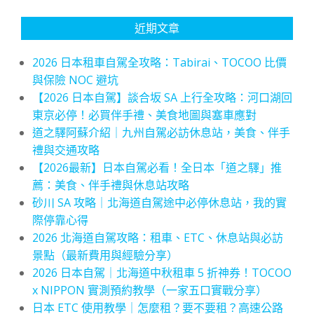
近期文章
2026 日本租車自駕全攻略：Tabirai、TOCOO 比價
與保險 NOC 避坑
【2026 日本自駕】談合坂 SA 上行全攻略：河口湖回
東京必停！必買伴手禮、美食地圖與塞車應對
道之驛阿蘇介紹｜九州自駕必訪休息站，美食、伴手
禮與交通攻略
【2026最新】日本自駕必看！全日本「道之驛」推
薦：美食、伴手禮與休息站攻略
砂川 SA 攻略｜北海道自駕途中必停休息站，我的實
際停靠心得
2026 北海道自駕攻略：租車、ETC、休息站與必訪
景點（最新費用與經驗分享）
2026 日本自駕｜北海道中秋租車 5 折神券！TOCOO
x NIPPON 實測預約教學（一家五口實戰分享）
日本 ETC 使用教學｜怎麼租？要不要租？高速公路