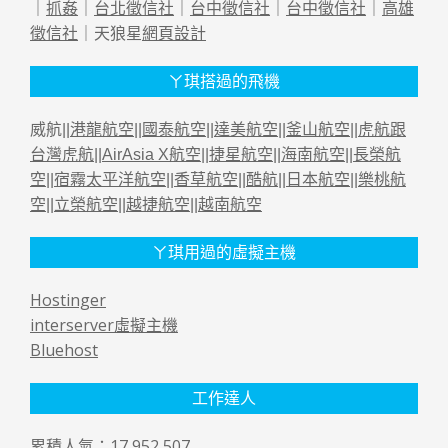
｜
抓姦
｜
台北徵信社
｜
台中徵信社
｜
台中徵信社
｜
高雄
徵信社
｜天狼星
網頁設計
ㄚ琪搭過的飛機
威航||
港龍航空
||
國泰航空
||
達美航空
||
釜山航空
||
虎航跟
台灣虎航
||
AirAsia X航空
||
捷星航空
||
海南航空
||
長榮航
空
||
宿霧太平洋航空
||
香草航空
||
酷航
||
日本航空
||
樂桃航
空
||
立榮航空
||
越捷航空
||
越南航空
ㄚ琪用過的虛擬主機
Hostinger
interserver虛擬主機
Bluehost
工作達人
累積人氣：17,952,507