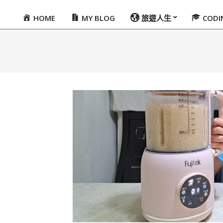
HOME
MY BLOG
旅遊人生
COD
Primary
Navigation
Menu