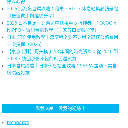
停靠心得
2026 北海道自駕攻略：租車、ETC、休息站與必訪景點
（最新費用與經驗分享）
2026 日本自駕｜北海道中秋租車 5 折神券！TOCOO x
NIPPON 實測預約教學（一家五口實戰分享）
日本 ETC 使用教學｜怎麼租？要不要租？高速公路費用
一次搞懂（2026）
【東京上野】阿美橫丁 13 年間的時光漫步：從 2010 到
2023，找回那份不變的庶民煙火氣
日本自駕必看｜日本休息站全攻略：SA/PA 差別、美食
與隱藏設施
與我交誼！做我的粉絲！
technorati