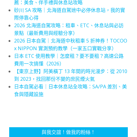
薦：美食、伴手禮與休息站攻略
砂川 SA 攻略｜北海道自駕途中必停休息站，我的實
際停靠心得
2026 北海道自駕攻略：租車、ETC、休息站與必訪
景點（最新費用與經驗分享）
2026 日本自駕｜北海道中秋租車 5 折神券！TOCOO
x NIPPON 實測預約教學（一家五口實戰分享）
日本 ETC 使用教學｜怎麼租？要不要租？高速公路
費用一次搞懂（2026）
【東京上野】阿美橫丁 13 年間的時光漫步：從 2010
到 2023，找回那份不變的庶民煙火氣
日本自駕必看｜日本休息站全攻略：SA/PA 差別、美
食與隱藏設施
與我交誼！做我的粉絲！