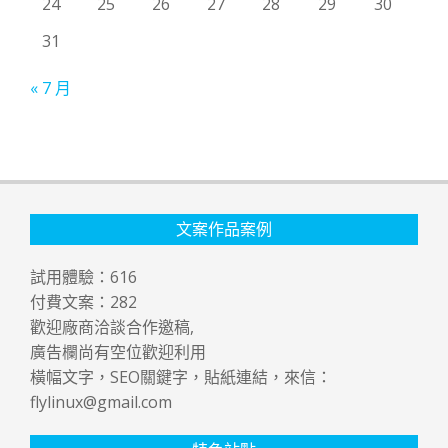
24
25
26
27
28
29
30
31
« 7 月
文案作品案例
試用體驗：
616
付費文案：
282
歡迎廠商洽談合作邀稿,
廣告欄尚有空位歡迎利用
橫幅文字，SEO關鍵字，貼紙連結，來信：
flylinux@gmail.com