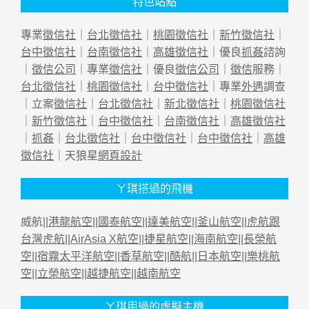
特色站點
專業
徵信社
｜
台北徵信社
｜
桃園徵信社
｜
新竹徵信社
｜
台中徵信社
｜
台南徵信社
｜
高雄徵信社
｜優良
抓姦
諮詢
｜
徵信公司
｜專業
徵信社
｜優良
徵信公司
｜
徵信
服務｜
台北徵信社
｜
桃園徵信社
｜
台中徵信社
｜專業
外遇
調查
｜立案
徵信社
｜
台北徵信社
｜
新北徵信社
｜
桃園徵信社
｜
新竹徵信社
｜
台中徵信社
｜
台南徵信社
｜
高雄徵信社
｜
抓姦
｜
台北徵信社
｜
台中徵信社
｜
台中徵信社
｜
高雄
徵信社
｜天狼星
網頁設計
ㄚ琪搭過的飛機
威航||
港龍航空
||
國泰航空
||
達美航空
||
釜山航空
||
虎航跟
台灣虎航
||
AirAsia X航空
||
捷星航空
||
海南航空
||
長榮航
空
||
宿霧太平洋航空
||
香草航空
||
酷航
||
日本航空
||
樂桃航
空
||
立榮航空
||
越捷航空
||
越南航空
ㄚ琪用過的虛擬主機