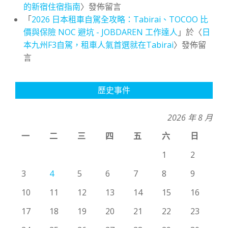
的新宿住宿指南
〉發佈留言
「
2026 日本租車自駕全攻略：Tabirai、TOCOO 比
價與保險 NOC 避坑 - JOBDAREN 工作達人
」於〈
日
本九州F3自駕，租車人氣首選就在Tabirai
〉發佈留
言
歷史事件
2026 年 8 月
一
二
三
四
五
六
日
1
2
3
4
5
6
7
8
9
10
11
12
13
14
15
16
17
18
19
20
21
22
23