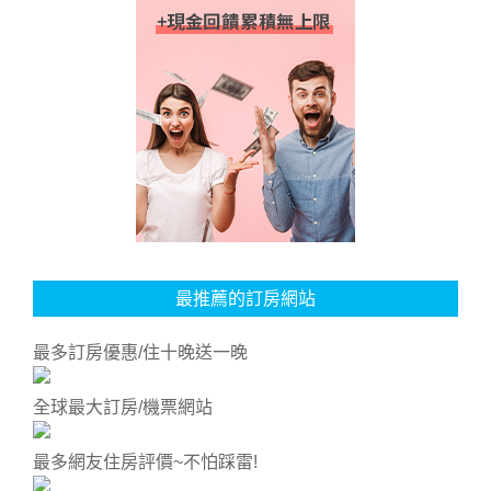
最推薦的訂房網站
最多訂房優惠/住十晚送一晚
全球最大訂房/機票網站
最多網友住房評價~不怕踩雷!