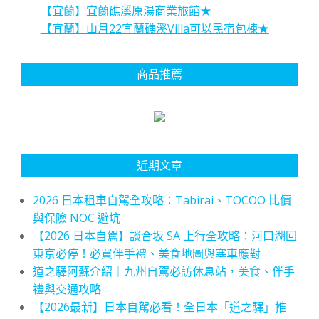
【宜蘭】宜蘭礁溪原湯商業旅館★
【宜蘭】山月22宜蘭礁溪Villa可以民宿包棟★
商品推薦
近期文章
2026 日本租車自駕全攻略：Tabirai、TOCOO 比價
與保險 NOC 避坑
【2026 日本自駕】談合坂 SA 上行全攻略：河口湖回
東京必停！必買伴手禮、美食地圖與塞車應對
道之驛阿蘇介紹｜九州自駕必訪休息站，美食、伴手
禮與交通攻略
【2026最新】日本自駕必看！全日本「道之驛」推