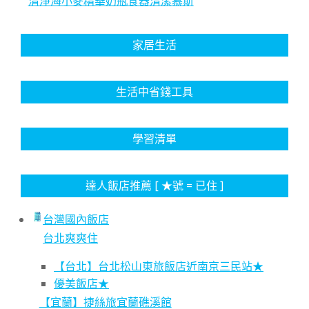
清淨海小麥精華奶瓶食器清潔慕斯
家居生活
生活中省錢工具
學習清單
達人飯店推薦 [ ★號 = 已住 ]
台灣國內飯店
台北爽爽住
【台北】台北松山東旅飯店近南京三民站★
優美飯店★
【宜蘭】捷絲旅宜蘭礁溪館