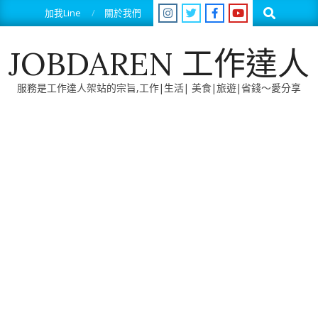
Skip
Search
加我Line
關於我們
to
content
JOBDAREN 工作達人
服務是工作達人架站的宗旨,工作|生活| 美食|旅遊|省錢～愛分享
Primary
Navigation
Menu