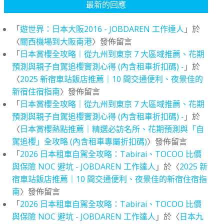
最新的回應
「
遊世界：日本大阪2016 - JOBDAREN 工作達人
」於
〈
關西機場到大阪南港
〉發佈留言
「
日本賞櫻全攻略｜從九州到東京 7 大區域推薦、花期
預測與親子自駕追櫻實測心得 (內含租車折扣碼) -
」於
〈
2025 新宿車站飯店推薦｜10 間交通便利、夜景佳的
新宿住宿指南
〉發佈留言
「
日本賞櫻全攻略｜從九州到東京 7 大區域推薦、花期
預測與親子自駕追櫻實測心得 (內含租車折扣碼) -
」於
〈
日本賞櫻熱點推薦｜精選必訪名所、花期預測與「自
駕追櫻」全攻略 (內含租車專屬折扣碼)
〉發佈留言
「
2026 日本租車自駕全攻略：Tabirai、TOCOO 比價
與保險 NOC 避坑 - JOBDAREN 工作達人
」於〈
2025 新
宿車站飯店推薦｜10 間交通便利、夜景佳的新宿住宿指
南
〉發佈留言
「
2026 日本租車自駕全攻略：Tabirai、TOCOO 比價
與保險 NOC 避坑 - JOBDAREN 工作達人
」於〈
日本九