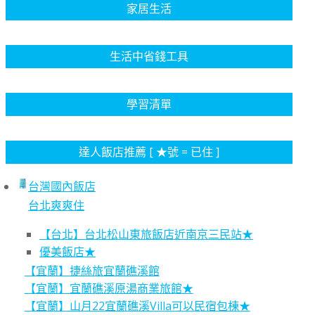
家居生活
生活中省錢工具
學習清單
達人飯店推薦 [ ★號 = 已住 ]
台灣國內飯店
台北爽爽住
【台北】台北松山東旅飯店近南京三民站★
優美飯店★
【宜蘭】捷絲旅宜蘭礁溪館
【宜蘭】宜蘭礁溪原湯商業旅館★
【宜蘭】山月22宜蘭礁溪Villa可以民宿包棟★