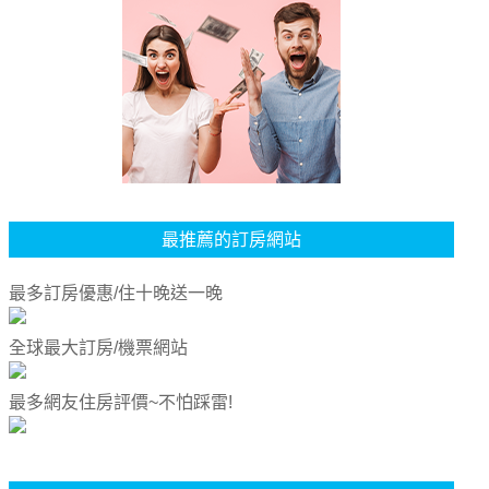
最推薦的訂房網站
最多訂房優惠/住十晚送一晚
全球最大訂房/機票網站
最多網友住房評價~不怕踩雷!