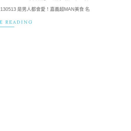
20130513 是男人都會愛！嘉義超MAN美食 名
E READING