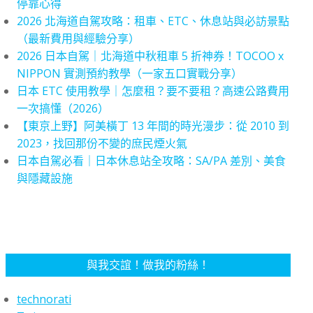
停靠心得
2026 北海道自駕攻略：租車、ETC、休息站與必訪景點
（最新費用與經驗分享）
2026 日本自駕｜北海道中秋租車 5 折神券！TOCOO x
NIPPON 實測預約教學（一家五口實戰分享）
日本 ETC 使用教學｜怎麼租？要不要租？高速公路費用
一次搞懂（2026）
【東京上野】阿美橫丁 13 年間的時光漫步：從 2010 到
2023，找回那份不變的庶民煙火氣
日本自駕必看｜日本休息站全攻略：SA/PA 差別、美食
與隱藏設施
與我交誼！做我的粉絲！
technorati