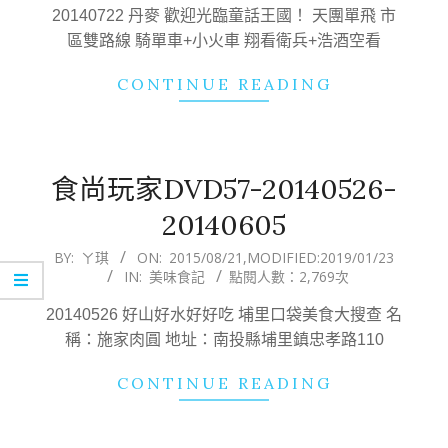
04
20140722 丹麥 歡迎光臨童話王國！ 天團單飛 市
區雙路線 騎單車+小火車 翔看衛兵+浩酒空看
CONTINUE READING
食尚玩家DVD57-20140526-
20140605
2015-
BY:
ㄚ琪
ON:
2015/08/21
,MODIFIED:
2019/01/23
IN:
美味食記
點閱人數：2,769次
08-
21
20140526 好山好水好好吃 埔里口袋美食大搜查 名
稱：施家肉圓 地址：南投縣埔里鎮忠孝路110
CONTINUE READING