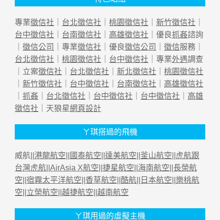
專業
徵信社
｜
台北徵信社
｜
桃園徵信社
｜
新竹徵信社
｜
台中徵信社
｜
台南徵信社
｜
高雄徵信社
｜優良
抓姦
諮詢
｜
徵信公司
｜專業
徵信社
｜優良
徵信公司
｜
徵信
服務｜
台北徵信社
｜
桃園徵信社
｜
台中徵信社
｜專業
外遇
調查
｜立案
徵信社
｜
台北徵信社
｜
新北徵信社
｜
桃園徵信社
｜
新竹徵信社
｜
台中徵信社
｜
台南徵信社
｜
高雄徵信社
｜
抓姦
｜
台北徵信社
｜
台中徵信社
｜
台中徵信社
｜
高雄
徵信社
｜天狼星
網頁設計
ㄚ琪搭過的飛機
威航||
港龍航空
||
國泰航空
||
達美航空
||
釜山航空
||
虎航跟
台灣虎航
||
AirAsia X航空
||
捷星航空
||
海南航空
||
長榮航
空
||
宿霧太平洋航空
||
香草航空
||
酷航
||
日本航空
||
樂桃航
空
||
立榮航空
||
越捷航空
||
越南航空
ㄚ琪用過的虛擬主機