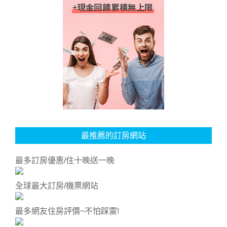
最推薦的訂房網站
最多訂房優惠/住十晚送一晚
全球最大訂房/機票網站
最多網友住房評價~不怕踩雷!