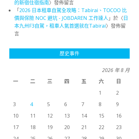
的新宿住宿指南
〉發佈留言
「
2026 日本租車自駕全攻略：Tabirai、TOCOO 比
價與保險 NOC 避坑 - JOBDAREN 工作達人
」於〈
日
本九州F3自駕，租車人氣首選就在Tabirai
〉發佈留
言
歷史事件
2026 年 8 月
一
二
三
四
五
六
日
1
2
3
4
5
6
7
8
9
10
11
12
13
14
15
16
17
18
19
20
21
22
23
24
25
26
27
28
29
30