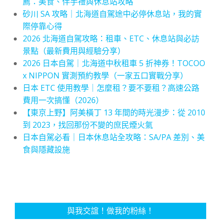
薦：美食、伴手禮與休息站攻略
砂川 SA 攻略｜北海道自駕途中必停休息站，我的實
際停靠心得
2026 北海道自駕攻略：租車、ETC、休息站與必訪
景點（最新費用與經驗分享）
2026 日本自駕｜北海道中秋租車 5 折神券！TOCOO
x NIPPON 實測預約教學（一家五口實戰分享）
日本 ETC 使用教學｜怎麼租？要不要租？高速公路
費用一次搞懂（2026）
【東京上野】阿美橫丁 13 年間的時光漫步：從 2010
到 2023，找回那份不變的庶民煙火氣
日本自駕必看｜日本休息站全攻略：SA/PA 差別、美
食與隱藏設施
與我交誼！做我的粉絲！