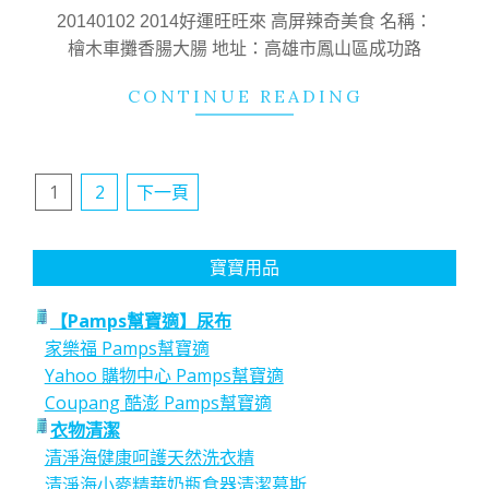
05
20140102 2014好運旺旺來 高屏辣奇美食 名稱：
檜木車攤香腸大腸 地址：高雄市鳳山區成功路
CONTINUE READING
文
1
2
下一頁
章
分
寶寶用品
頁
【Pamps幫寶適】尿布
家樂福 Pamps幫寶適
Yahoo 購物中心 Pamps幫寶適
Coupang 酷澎 Pamps幫寶適
衣物清潔
清淨海健康呵護天然洗衣精
清淨海小麥精華奶瓶食器清潔慕斯