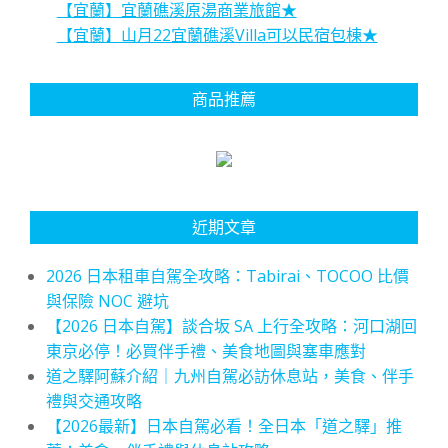
【宜蘭】宜蘭礁溪原湯商業旅館★
【宜蘭】山月22宜蘭礁溪Villa可以民宿包棟★
商品推薦
近期文章
2026 日本租車自駕全攻略：Tabirai、TOCOO 比價
與保險 NOC 避坑
【2026 日本自駕】談合坂 SA 上行全攻略：河口湖回
東京必停！必買伴手禮、美食地圖與塞車應對
道之驛阿蘇介紹｜九州自駕必訪休息站，美食、伴手
禮與交通攻略
【2026最新】日本自駕必看！全日本「道之驛」推