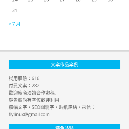
31
« 7 月
文案作品案例
試用體驗：
616
付費文案：
282
歡迎廠商洽談合作邀稿,
廣告欄尚有空位歡迎利用
橫幅文字，SEO關鍵字，貼紙連結，來信：
flylinux@gmail.com
特色站點