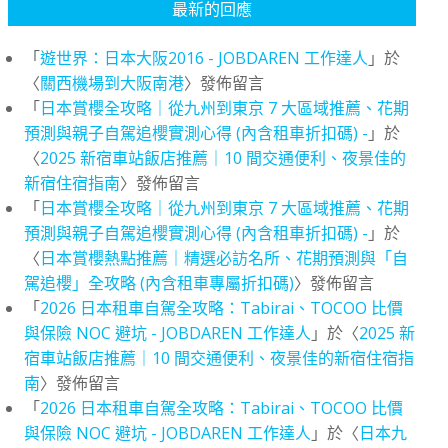
最新的回應
「
遊世界：日本大阪2016 - JOBDAREN 工作達人
」於
〈
關西機場到大阪南港
〉發佈留言
「
日本賞櫻全攻略｜從九州到東京 7 大區域推薦、花期
預測與親子自駕追櫻實測心得 (內含租車折扣碼) -
」於
〈
2025 新宿車站飯店推薦｜10 間交通便利、夜景佳的
新宿住宿指南
〉發佈留言
「
日本賞櫻全攻略｜從九州到東京 7 大區域推薦、花期
預測與親子自駕追櫻實測心得 (內含租車折扣碼) -
」於
〈
日本賞櫻熱點推薦｜精選必訪名所、花期預測與「自
駕追櫻」全攻略 (內含租車專屬折扣碼)
〉發佈留言
「
2026 日本租車自駕全攻略：Tabirai、TOCOO 比價
與保險 NOC 避坑 - JOBDAREN 工作達人
」於〈
2025 新
宿車站飯店推薦｜10 間交通便利、夜景佳的新宿住宿指
南
〉發佈留言
「
2026 日本租車自駕全攻略：Tabirai、TOCOO 比價
與保險 NOC 避坑 - JOBDAREN 工作達人
」於〈
日本九