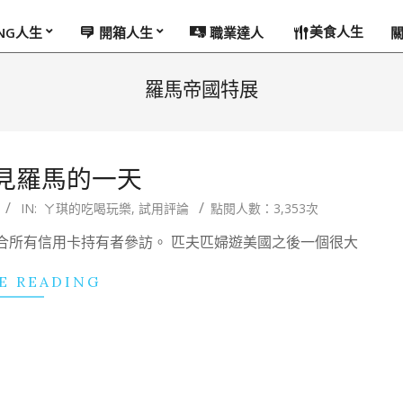
美食人生
ING人生
開箱人生
職業達人
羅馬帝國特展
見羅馬的一天
IN:
ㄚ琪的吃喝玩樂
,
試用評論
點閱人數：3,353次
合所有信用卡持有者參訪。 匹夫匹婦遊美國之後一個很大
E READING