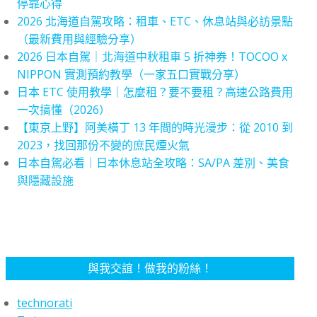
停靠心得
2026 北海道自駕攻略：租車、ETC、休息站與必訪景點
（最新費用與經驗分享）
2026 日本自駕｜北海道中秋租車 5 折神券！TOCOO x
NIPPON 實測預約教學（一家五口實戰分享）
日本 ETC 使用教學｜怎麼租？要不要租？高速公路費用
一次搞懂（2026）
【東京上野】阿美橫丁 13 年間的時光漫步：從 2010 到
2023，找回那份不變的庶民煙火氣
日本自駕必看｜日本休息站全攻略：SA/PA 差別、美食
與隱藏設施
與我交誼！做我的粉絲！
technorati