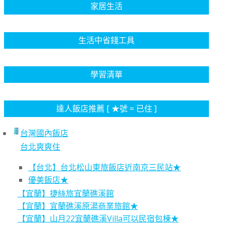
家居生活
生活中省錢工具
學習清單
達人飯店推薦 [ ★號 = 已住 ]
台灣國內飯店
台北爽爽住
【台北】台北松山東旅飯店近南京三民站★
優美飯店★
【宜蘭】捷絲旅宜蘭礁溪館
【宜蘭】宜蘭礁溪原湯商業旅館★
【宜蘭】山月22宜蘭礁溪Villa可以民宿包棟★