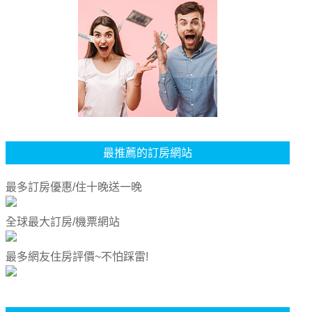
最推薦的訂房網站
最多訂房優惠/住十晚送一晚
全球最大訂房/機票網站
最多網友住房評價~不怕踩雷!