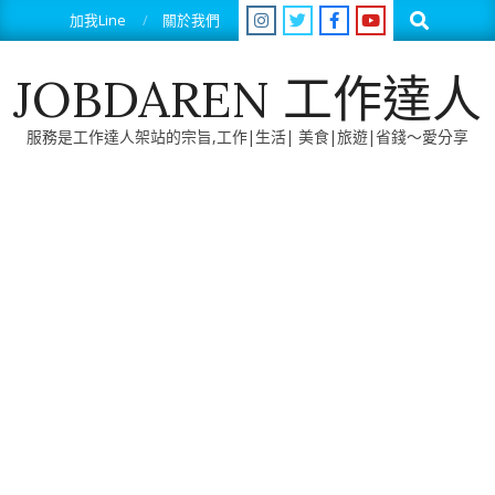
Skip
Search
加我Line
關於我們
to
content
JOBDAREN 工作達人
服務是工作達人架站的宗旨,工作|生活| 美食|旅遊|省錢～愛分享
Primary
Navigation
Menu