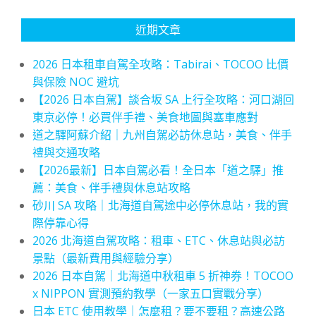
近期文章
2026 日本租車自駕全攻略：Tabirai、TOCOO 比價
與保險 NOC 避坑
【2026 日本自駕】談合坂 SA 上行全攻略：河口湖回
東京必停！必買伴手禮、美食地圖與塞車應對
道之驛阿蘇介紹｜九州自駕必訪休息站，美食、伴手
禮與交通攻略
【2026最新】日本自駕必看！全日本「道之驛」推
薦：美食、伴手禮與休息站攻略
砂川 SA 攻略｜北海道自駕途中必停休息站，我的實
際停靠心得
2026 北海道自駕攻略：租車、ETC、休息站與必訪
景點（最新費用與經驗分享）
2026 日本自駕｜北海道中秋租車 5 折神券！TOCOO
x NIPPON 實測預約教學（一家五口實戰分享）
日本 ETC 使用教學｜怎麼租？要不要租？高速公路