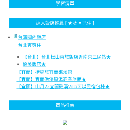
學習清單
達人飯店推薦 [ ★號 = 已住 ]
台灣國內飯店
台北爽爽住
【台北】台北松山東旅飯店近南京三民站★
優美飯店★
【宜蘭】捷絲旅宜蘭礁溪館
【宜蘭】宜蘭礁溪原湯商業旅館★
【宜蘭】山月22宜蘭礁溪Villa可以民宿包棟★
商品推薦