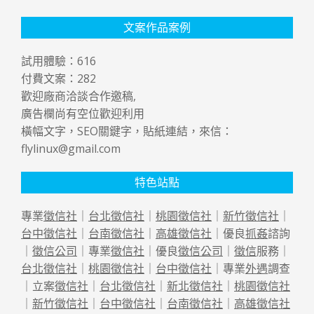
文案作品案例
試用體驗：
616
付費文案：
282
歡迎廠商洽談合作邀稿,
廣告欄尚有空位歡迎利用
橫幅文字，SEO關鍵字，貼紙連結，來信：
flylinux@gmail.com
特色站點
專業
徵信社
｜
台北徵信社
｜
桃園徵信社
｜
新竹徵信社
｜
台中徵信社
｜
台南徵信社
｜
高雄徵信社
｜優良
抓姦
諮詢
｜
徵信公司
｜專業
徵信社
｜優良
徵信公司
｜
徵信
服務｜
台北徵信社
｜
桃園徵信社
｜
台中徵信社
｜專業
外遇
調查
｜立案
徵信社
｜
台北徵信社
｜
新北徵信社
｜
桃園徵信社
｜
新竹徵信社
｜
台中徵信社
｜
台南徵信社
｜
高雄徵信社