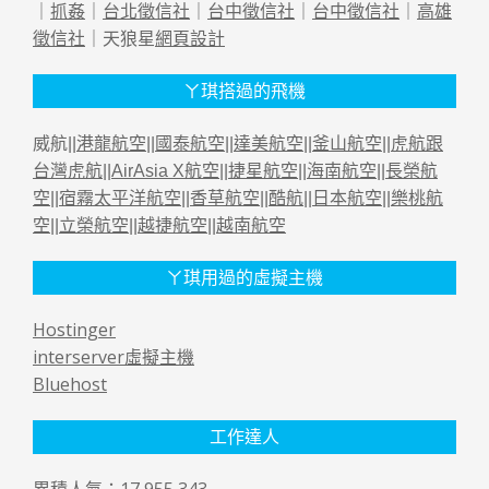
｜
抓姦
｜
台北徵信社
｜
台中徵信社
｜
台中徵信社
｜
高雄
徵信社
｜天狼星
網頁設計
ㄚ琪搭過的飛機
威航||
港龍航空
||
國泰航空
||
達美航空
||
釜山航空
||
虎航跟
台灣虎航
||
AirAsia X航空
||
捷星航空
||
海南航空
||
長榮航
空
||
宿霧太平洋航空
||
香草航空
||
酷航
||
日本航空
||
樂桃航
空
||
立榮航空
||
越捷航空
||
越南航空
ㄚ琪用過的虛擬主機
Hostinger
interserver虛擬主機
Bluehost
工作達人
累積人氣：17,955,343