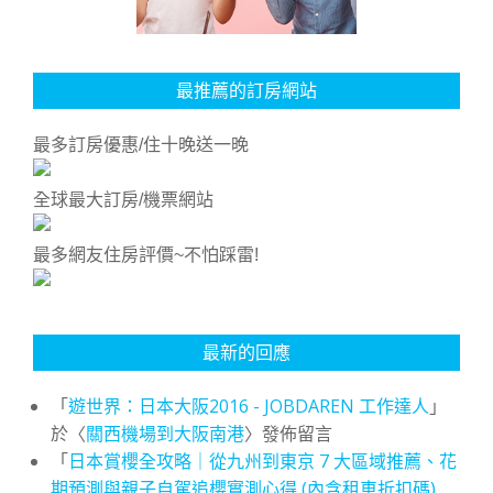
最推薦的訂房網站
最多訂房優惠/住十晚送一晚
全球最大訂房/機票網站
最多網友住房評價~不怕踩雷!
最新的回應
「
遊世界：日本大阪2016 - JOBDAREN 工作達人
」
於〈
關西機場到大阪南港
〉發佈留言
「
日本賞櫻全攻略｜從九州到東京 7 大區域推薦、花
期預測與親子自駕追櫻實測心得 (內含租車折扣碼)