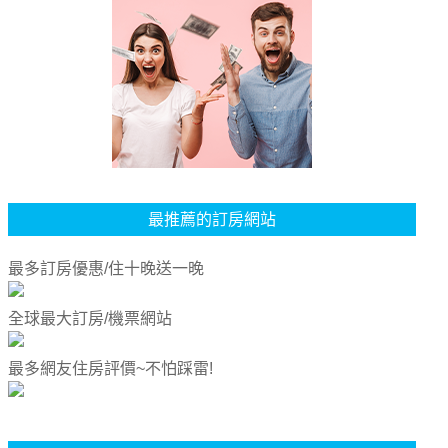
最推薦的訂房網站
最多訂房優惠/住十晚送一晚
全球最大訂房/機票網站
最多網友住房評價~不怕踩雷!