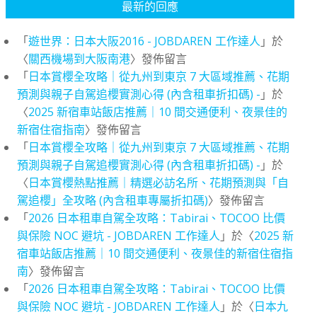
最新的回應
「
遊世界：日本大阪2016 - JOBDAREN 工作達人
」於
〈
關西機場到大阪南港
〉發佈留言
「
日本賞櫻全攻略｜從九州到東京 7 大區域推薦、花期
預測與親子自駕追櫻實測心得 (內含租車折扣碼) -
」於
〈
2025 新宿車站飯店推薦｜10 間交通便利、夜景佳的
新宿住宿指南
〉發佈留言
「
日本賞櫻全攻略｜從九州到東京 7 大區域推薦、花期
預測與親子自駕追櫻實測心得 (內含租車折扣碼) -
」於
〈
日本賞櫻熱點推薦｜精選必訪名所、花期預測與「自
駕追櫻」全攻略 (內含租車專屬折扣碼)
〉發佈留言
「
2026 日本租車自駕全攻略：Tabirai、TOCOO 比價
與保險 NOC 避坑 - JOBDAREN 工作達人
」於〈
2025 新
宿車站飯店推薦｜10 間交通便利、夜景佳的新宿住宿指
南
〉發佈留言
「
2026 日本租車自駕全攻略：Tabirai、TOCOO 比價
與保險 NOC 避坑 - JOBDAREN 工作達人
」於〈
日本九