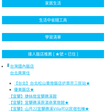
家居生活
生活中省錢工具
學習清單
達人飯店推薦 [ ★號 = 已住 ]
台灣國內飯店
台北爽爽住
【台北】台北松山東旅飯店近南京三民站★
優美飯店★
【宜蘭】捷絲旅宜蘭礁溪館
【宜蘭】宜蘭礁溪原湯商業旅館★
【宜蘭】山月22宜蘭礁溪Villa可以民宿包棟★