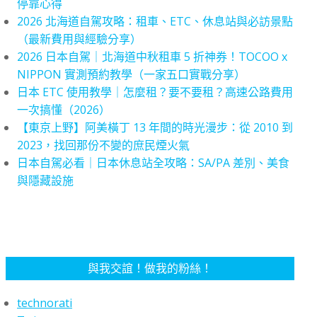
停靠心得
2026 北海道自駕攻略：租車、ETC、休息站與必訪景點
（最新費用與經驗分享）
2026 日本自駕｜北海道中秋租車 5 折神券！TOCOO x
NIPPON 實測預約教學（一家五口實戰分享）
日本 ETC 使用教學｜怎麼租？要不要租？高速公路費用
一次搞懂（2026）
【東京上野】阿美橫丁 13 年間的時光漫步：從 2010 到
2023，找回那份不變的庶民煙火氣
日本自駕必看｜日本休息站全攻略：SA/PA 差別、美食
與隱藏設施
與我交誼！做我的粉絲！
technorati