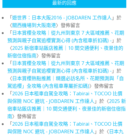
最新的回應
「
遊世界：日本大阪2016 - JOBDAREN 工作達人
」於
〈
關西機場到大阪南港
〉發佈留言
「
日本賞櫻全攻略｜從九州到東京 7 大區域推薦、花期
預測與親子自駕追櫻實測心得 (內含租車折扣碼) -
」於
〈
2025 新宿車站飯店推薦｜10 間交通便利、夜景佳的
新宿住宿指南
〉發佈留言
「
日本賞櫻全攻略｜從九州到東京 7 大區域推薦、花期
預測與親子自駕追櫻實測心得 (內含租車折扣碼) -
」於
〈
日本賞櫻熱點推薦｜精選必訪名所、花期預測與「自
駕追櫻」全攻略 (內含租車專屬折扣碼)
〉發佈留言
「
2026 日本租車自駕全攻略：Tabirai、TOCOO 比價
與保險 NOC 避坑 - JOBDAREN 工作達人
」於〈
2025 新
宿車站飯店推薦｜10 間交通便利、夜景佳的新宿住宿指
南
〉發佈留言
「
2026 日本租車自駕全攻略：Tabirai、TOCOO 比價
與保險 NOC 避坑 - JOBDAREN 工作達人
」於〈
日本九