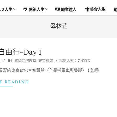
美食人生
ING人生
開箱人生
職業達人
翠林莊
由行-Day 1
2
IN:
我攝過的教堂
,
東京旅遊
點閱人數：7,455次
年青澀的東京背包客初體驗（全靠搭電車與雙腿）！如果
E READING