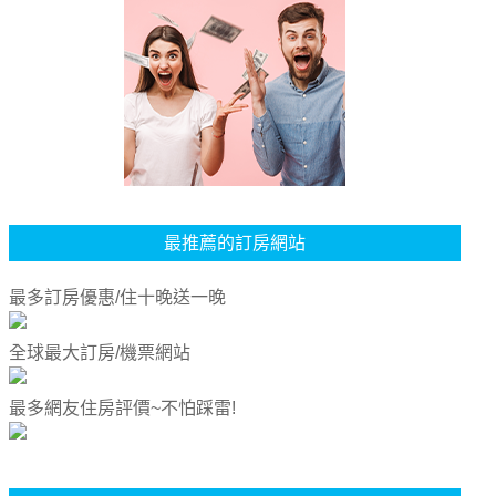
最推薦的訂房網站
最多訂房優惠/住十晚送一晚
全球最大訂房/機票網站
最多網友住房評價~不怕踩雷!