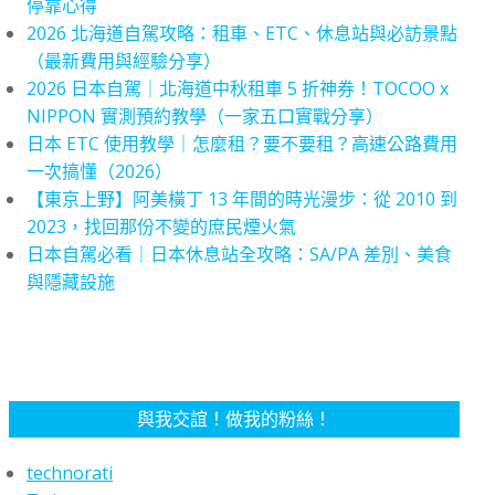
停靠心得
2026 北海道自駕攻略：租車、ETC、休息站與必訪景點
（最新費用與經驗分享）
2026 日本自駕｜北海道中秋租車 5 折神券！TOCOO x
NIPPON 實測預約教學（一家五口實戰分享）
日本 ETC 使用教學｜怎麼租？要不要租？高速公路費用
一次搞懂（2026）
【東京上野】阿美橫丁 13 年間的時光漫步：從 2010 到
2023，找回那份不變的庶民煙火氣
日本自駕必看｜日本休息站全攻略：SA/PA 差別、美食
與隱藏設施
與我交誼！做我的粉絲！
technorati