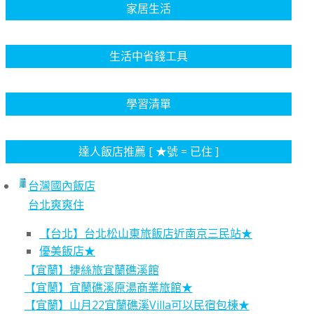
家居生活
生活中省錢工具
學習清單
達人飯店推薦 [ ★號 = 已住 ]
台灣國內飯店
台北爽爽住
【台北】台北松山東旅飯店近南京三民站★
優美飯店★
【宜蘭】捷絲旅宜蘭礁溪館
【宜蘭】宜蘭礁溪原湯商業旅館★
【宜蘭】山月22宜蘭礁溪Villa可以民宿包棟★