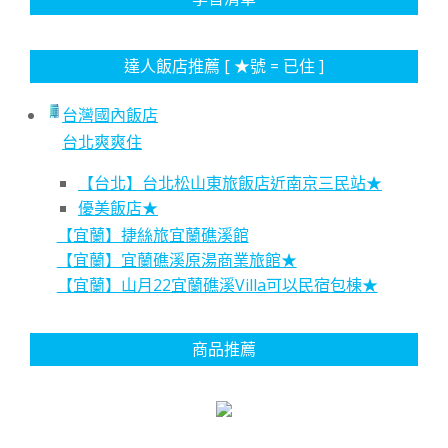
達人飯店推薦 [ ★號 = 已住 ]
台灣國內飯店
台北爽爽住
【台北】台北松山東旅飯店近南京三民站★
優美飯店★
【宜蘭】捷絲旅宜蘭礁溪館
【宜蘭】宜蘭礁溪原湯商業旅館★
【宜蘭】山月22宜蘭礁溪Villa可以民宿包棟★
商品推薦