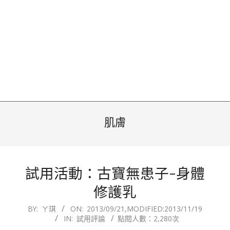
肌膚
試用活動：古寶無患子-身體
修護乳
2013-
BY:
ㄚ琪
ON:
2013/09/21
,MODIFIED:
2013/11/19
IN:
試用評論
點閱人數：2,280次
09-