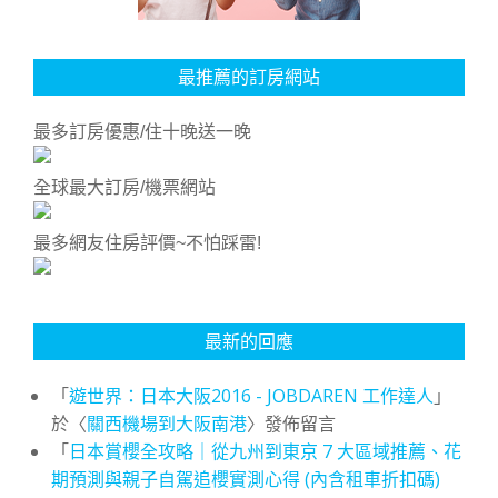
最推薦的訂房網站
最多訂房優惠/住十晚送一晚
全球最大訂房/機票網站
最多網友住房評價~不怕踩雷!
最新的回應
「
遊世界：日本大阪2016 - JOBDAREN 工作達人
」
於〈
關西機場到大阪南港
〉發佈留言
「
日本賞櫻全攻略｜從九州到東京 7 大區域推薦、花
期預測與親子自駕追櫻實測心得 (內含租車折扣碼)