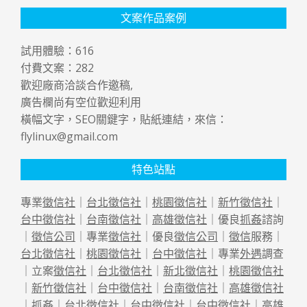
文案作品案例
試用體驗：
616
付費文案：
282
歡迎廠商洽談合作邀稿,
廣告欄尚有空位歡迎利用
橫幅文字，SEO關鍵字，貼紙連結，來信：
flylinux@gmail.com
特色站點
專業
徵信社
｜
台北徵信社
｜
桃園徵信社
｜
新竹徵信社
｜
台中徵信社
｜
台南徵信社
｜
高雄徵信社
｜優良
抓姦
諮詢
｜
徵信公司
｜專業
徵信社
｜優良
徵信公司
｜
徵信
服務｜
台北徵信社
｜
桃園徵信社
｜
台中徵信社
｜專業
外遇
調查
｜立案
徵信社
｜
台北徵信社
｜
新北徵信社
｜
桃園徵信社
｜
新竹徵信社
｜
台中徵信社
｜
台南徵信社
｜
高雄徵信社
｜
抓姦
｜
台北徵信社
｜
台中徵信社
｜
台中徵信社
｜
高雄