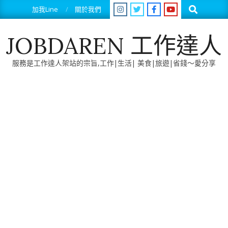
Skip
Search
加我Line
關於我們
to
content
JOBDAREN 工作達人
服務是工作達人架站的宗旨,工作|生活| 美食|旅遊|省錢～愛分享
Primary
Navigation
Menu