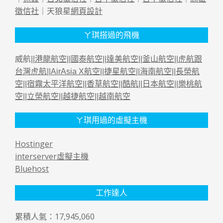
徵信社
｜天狼星
網頁設計
ㄚ琪搭過的飛機
威航||
港龍航空
||
國泰航空
||
達美航空
||
釜山航空
||
虎航跟
台灣虎航
||
AirAsia X航空
||
捷星航空
||
海南航空
||
長榮航
空
||
宿霧太平洋航空
||
香草航空
||
酷航
||
日本航空
||
樂桃航
空
||
立榮航空
||
越捷航空
||
越南航空
ㄚ琪用過的虛擬主機
Hostinger
interserver虛擬主機
Bluehost
工作達人
累積人氣：17,945,060