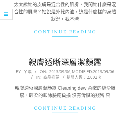
21
太太說她的皮膚是混合性的肌膚，我問她什麼是混
合性的肌膚？她說是外乾內油，這是什麼樣的身體
狀況，我不清
CONTINUE READING
親膚透晰深層潔顏露
2013-
BY:
ㄚ琪
ON:
2013/09/06
,MODIFIED:
2013/09/06
IN:
商品推薦
點閱人數：2,002次
09-
06
親膚透晰深層潔顏露 Cleaning dew 柔嫩的絲滑觸
感，輕柔的卸除臉龐負擔 沒有滑膩的殘留 只
CONTINUE READING