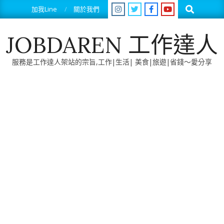
Skip
Search
加我Line
關於我們
to
content
JOBDAREN 工作達人
服務是工作達人架站的宗旨,工作|生活| 美食|旅遊|省錢～愛分享
Primary
Navigation
Menu