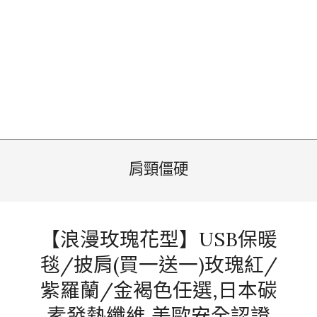
肩頸僵硬
【浪漫玫瑰花型】USB保暖
毯/披肩(買一送一)玫瑰紅/
紫羅蘭/金褐色任選,日本碳
素發熱纖維,美歐安全認證