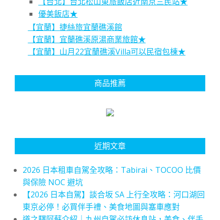
【台北】台北松山東旅飯店近南京三民站★
優美飯店★
【宜蘭】捷絲旅宜蘭礁溪館
【宜蘭】宜蘭礁溪原湯商業旅館★
【宜蘭】山月22宜蘭礁溪Villa可以民宿包棟★
商品推薦
近期文章
2026 日本租車自駕全攻略：Tabirai、TOCOO 比價
與保險 NOC 避坑
【2026 日本自駕】談合坂 SA 上行全攻略：河口湖回
東京必停！必買伴手禮、美食地圖與塞車應對
道之驛阿蘇介紹｜九州自駕必訪休息站，美食、伴手