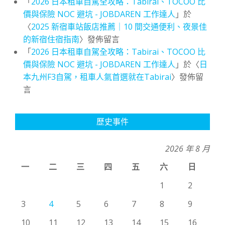
「
2026 日本租車自駕全攻略：Tabirai、TOCOO 比
價與保險 NOC 避坑 - JOBDAREN 工作達人
」於
〈
2025 新宿車站飯店推薦｜10 間交通便利、夜景佳
的新宿住宿指南
〉發佈留言
「
2026 日本租車自駕全攻略：Tabirai、TOCOO 比
價與保險 NOC 避坑 - JOBDAREN 工作達人
」於〈
日
本九州F3自駕，租車人氣首選就在Tabirai
〉發佈留
言
歷史事件
2026 年 8 月
一
二
三
四
五
六
日
1
2
3
4
5
6
7
8
9
10
11
12
13
14
15
16