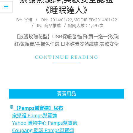
《睡眠達人》
2014-
BY:
ㄚ琪
ON:
2014/01/22
,MODIFIED:
2014/01/22
IN:
商品推薦
點閱人數：1,697次
01-
22
【浪漫玫瑰花型】USB保暖毯/披肩(買一送一)玫瑰
紅/紫羅蘭/金褐色任選,日本碳素發熱纖維,美歐安全
CONTINUE READING
寶寶用品
【Pamps幫寶適】尿布
家樂福 Pamps幫寶適
Yahoo 購物中心 Pamps幫寶適
Coupang 酷澎 Pamps幫寶適