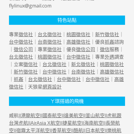
flylinux@gmail.com
特色站點
專業
徵信社
｜
台北徵信社
｜
桃園徵信社
｜
新竹徵信社
｜
台中徵信社
｜
台南徵信社
｜
高雄徵信社
｜優良
抓姦
諮詢
｜
徵信公司
｜專業
徵信社
｜優良
徵信公司
｜
徵信
服務｜
台北徵信社
｜
桃園徵信社
｜
台中徵信社
｜專業
外遇
調查
｜立案
徵信社
｜
台北徵信社
｜
新北徵信社
｜
桃園徵信社
｜
新竹徵信社
｜
台中徵信社
｜
台南徵信社
｜
高雄徵信社
｜
抓姦
｜
台北徵信社
｜
台中徵信社
｜
台中徵信社
｜
高雄
徵信社
｜天狼星
網頁設計
ㄚ琪搭過的飛機
威航||
港龍航空
||
國泰航空
||
達美航空
||
釜山航空
||
虎航跟
台灣虎航
||
AirAsia X航空
||
捷星航空
||
海南航空
||
長榮航
空
||
宿霧太平洋航空
||
香草航空
||
酷航
||
日本航空
||
樂桃航