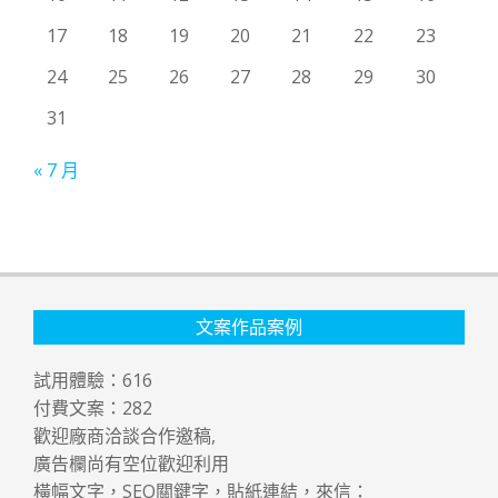
17
18
19
20
21
22
23
24
25
26
27
28
29
30
31
« 7 月
文案作品案例
試用體驗：
616
付費文案：
282
歡迎廠商洽談合作邀稿,
廣告欄尚有空位歡迎利用
橫幅文字，SEO關鍵字，貼紙連結，來信：