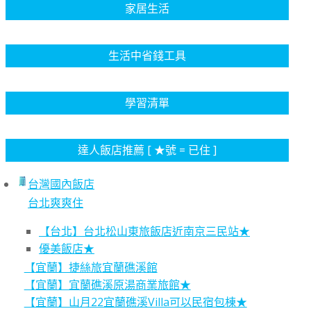
家居生活
生活中省錢工具
學習清單
達人飯店推薦 [ ★號 = 已住 ]
台灣國內飯店
台北爽爽住
【台北】台北松山東旅飯店近南京三民站★
優美飯店★
【宜蘭】捷絲旅宜蘭礁溪館
【宜蘭】宜蘭礁溪原湯商業旅館★
【宜蘭】山月22宜蘭礁溪Villa可以民宿包棟★