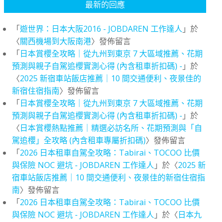
最新的回應
「
遊世界：日本大阪2016 - JOBDAREN 工作達人
」於
〈
關西機場到大阪南港
〉發佈留言
「
日本賞櫻全攻略｜從九州到東京 7 大區域推薦、花期
預測與親子自駕追櫻實測心得 (內含租車折扣碼) -
」於
〈
2025 新宿車站飯店推薦｜10 間交通便利、夜景佳的
新宿住宿指南
〉發佈留言
「
日本賞櫻全攻略｜從九州到東京 7 大區域推薦、花期
預測與親子自駕追櫻實測心得 (內含租車折扣碼) -
」於
〈
日本賞櫻熱點推薦｜精選必訪名所、花期預測與「自
駕追櫻」全攻略 (內含租車專屬折扣碼)
〉發佈留言
「
2026 日本租車自駕全攻略：Tabirai、TOCOO 比價
與保險 NOC 避坑 - JOBDAREN 工作達人
」於〈
2025 新
宿車站飯店推薦｜10 間交通便利、夜景佳的新宿住宿指
南
〉發佈留言
「
2026 日本租車自駕全攻略：Tabirai、TOCOO 比價
與保險 NOC 避坑 - JOBDAREN 工作達人
」於〈
日本九