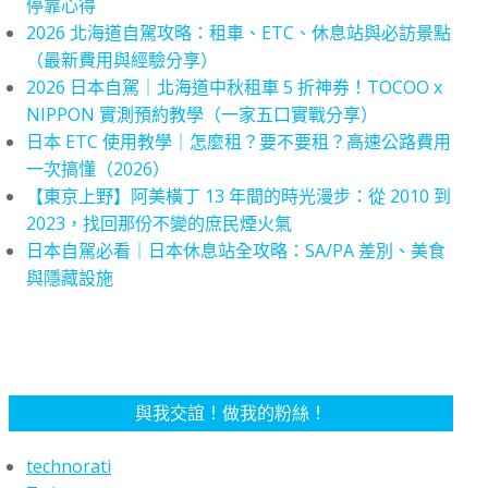
停靠心得
2026 北海道自駕攻略：租車、ETC、休息站與必訪景點
（最新費用與經驗分享）
2026 日本自駕｜北海道中秋租車 5 折神券！TOCOO x
NIPPON 實測預約教學（一家五口實戰分享）
日本 ETC 使用教學｜怎麼租？要不要租？高速公路費用
一次搞懂（2026）
【東京上野】阿美橫丁 13 年間的時光漫步：從 2010 到
2023，找回那份不變的庶民煙火氣
日本自駕必看｜日本休息站全攻略：SA/PA 差別、美食
與隱藏設施
與我交誼！做我的粉絲！
technorati