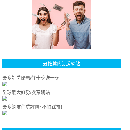
最推薦的訂房網站
最多訂房優惠/住十晚送一晚
全球最大訂房/機票網站
最多網友住房評價~不怕踩雷!