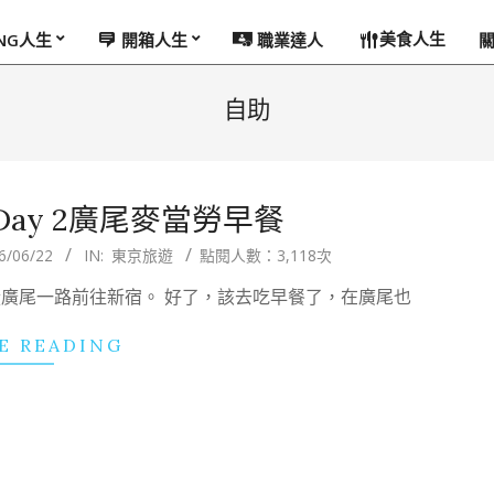
美食人生
ING人生
開箱人生
職業達人
自助
ay 2廣尾麥當勞早餐
6/06/22
IN:
東京旅遊
點閱人數：3,118次
線從廣尾一路前往新宿。 好了，該去吃早餐了，在廣尾也
E READING