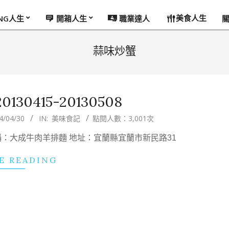
美食人生
ING人生
開箱人生
職業達人
蒜味炒蟹
30415-20130508
4/04/30
IN:
美味食記
點閱人數：3,001次
 名稱：大成牛肉羊排麵 地址：宜蘭縣宜蘭市新民路31
E READING