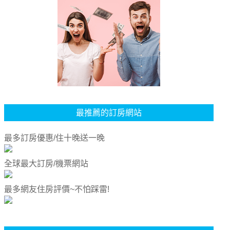
最推薦的訂房網站
最多訂房優惠/住十晚送一晚
全球最大訂房/機票網站
最多網友住房評價~不怕踩雷!