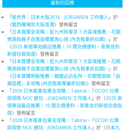
最新的回應
「
遊世界：日本大阪2016 - JOBDAREN 工作達人
」於
〈
關西機場到大阪南港
〉發佈留言
「
日本賞櫻全攻略｜從九州到東京 7 大區域推薦、花期
預測與親子自駕追櫻實測心得 (內含租車折扣碼) -
」於
〈
2025 新宿車站飯店推薦｜10 間交通便利、夜景佳的
新宿住宿指南
〉發佈留言
「
日本賞櫻全攻略｜從九州到東京 7 大區域推薦、花期
預測與親子自駕追櫻實測心得 (內含租車折扣碼) -
」於
〈
日本賞櫻熱點推薦｜精選必訪名所、花期預測與「自
駕追櫻」全攻略 (內含租車專屬折扣碼)
〉發佈留言
「
2026 日本租車自駕全攻略：Tabirai、TOCOO 比價
與保險 NOC 避坑 - JOBDAREN 工作達人
」於〈
2025 新
宿車站飯店推薦｜10 間交通便利、夜景佳的新宿住宿指
南
〉發佈留言
「
2026 日本租車自駕全攻略：Tabirai、TOCOO 比價
與保險 NOC 避坑 - JOBDAREN 工作達人
」於〈
日本九