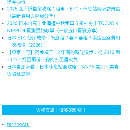
停靠心得
2026 北海道自駕攻略：租車、ETC、休息站與必訪景點
（最新費用與經驗分享）
2026 日本自駕｜北海道中秋租車 5 折神券！TOCOO x
NIPPON 實測預約教學（一家五口實戰分享）
日本 ETC 使用教學｜怎麼租？要不要租？高速公路費用
一次搞懂（2026）
【東京上野】阿美橫丁 13 年間的時光漫步：從 2010 到
2023，找回那份不變的庶民煙火氣
日本自駕必看｜日本休息站全攻略：SA/PA 差別、美食
與隱藏設施
與我交誼！做我的粉絲！
technorati