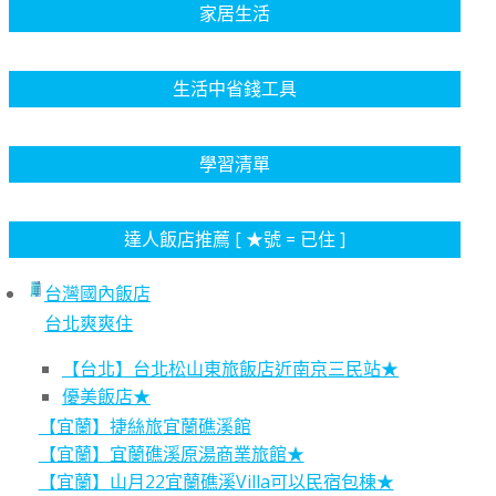
家居生活
生活中省錢工具
學習清單
達人飯店推薦 [ ★號 = 已住 ]
台灣國內飯店
台北爽爽住
【台北】台北松山東旅飯店近南京三民站★
優美飯店★
【宜蘭】捷絲旅宜蘭礁溪館
【宜蘭】宜蘭礁溪原湯商業旅館★
【宜蘭】山月22宜蘭礁溪Villa可以民宿包棟★