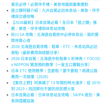
東京必停！必買伴手禮、美食地圖與塞車應對
道之驛阿蘇介紹｜九州自駕必訪休息站，美食、伴手
禮與交通攻略
【2026最新】日本自駕必看！全日本「道之驛」推
薦：美食、伴手禮與休息站攻略
砂川 SA 攻略｜北海道自駕途中必停休息站，我的實
際停靠心得
2026 北海道自駕攻略：租車、ETC、休息站與必訪
景點（最新費用與經驗分享）
2026 日本自駕｜北海道中秋租車 5 折神券！TOCOO
x NIPPON 實測預約教學（一家五口實戰分享）
日本 ETC 使用教學｜怎麼租？要不要租？高速公路
費用一次搞懂（2026）
【東京上野】阿美橫丁 13 年間的時光漫步：從 2010
到 2023，找回那份不變的庶民煙火氣
日本自駕必看｜日本休息站全攻略：SA/PA 差別、美
食與隱藏設施