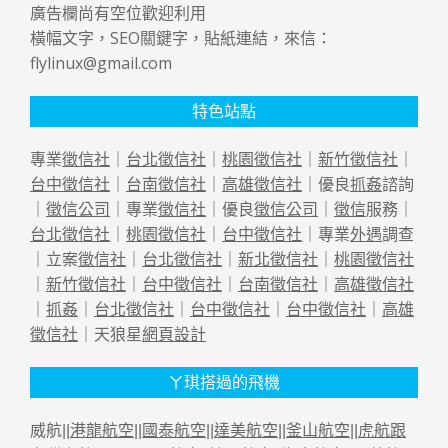
廣告欄尚有空位歡迎利用
橫幅文字，SEO關鍵字，貼紙連結，來信：
flylinux@gmail.com
特色站點
專業
徵信社
｜
台北徵信社
｜
桃園徵信社
｜
新竹徵信社
｜
台中徵信社
｜
台南徵信社
｜
高雄徵信社
｜優良
抓姦
諮詢
｜
徵信公司
｜專業
徵信社
｜優良
徵信公司
｜
徵信
服務｜
台北徵信社
｜
桃園徵信社
｜
台中徵信社
｜專業
外遇
調查
｜立案
徵信社
｜
台北徵信社
｜
新北徵信社
｜
桃園徵信社
｜
新竹徵信社
｜
台中徵信社
｜
台南徵信社
｜
高雄徵信社
｜
抓姦
｜
台北徵信社
｜
台中徵信社
｜
台中徵信社
｜
高雄
徵信社
｜天狼星
網頁設計
ㄚ琪搭過的飛機
威航||
港龍航空
||
國泰航空
||
達美航空
||
釜山航空
||
虎航跟