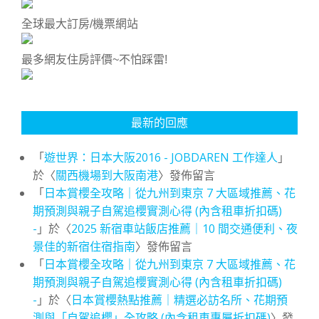
全球最大訂房/機票網站
最多網友住房評價~不怕踩雷!
最新的回應
「
遊世界：日本大阪2016 - JOBDAREN 工作達人
」
於〈
關西機場到大阪南港
〉發佈留言
「
日本賞櫻全攻略｜從九州到東京 7 大區域推薦、花
期預測與親子自駕追櫻實測心得 (內含租車折扣碼)
-
」於〈
2025 新宿車站飯店推薦｜10 間交通便利、夜
景佳的新宿住宿指南
〉發佈留言
「
日本賞櫻全攻略｜從九州到東京 7 大區域推薦、花
期預測與親子自駕追櫻實測心得 (內含租車折扣碼)
-
」於〈
日本賞櫻熱點推薦｜精選必訪名所、花期預
測與「自駕追櫻」全攻略 (內含租車專屬折扣碼)
〉發