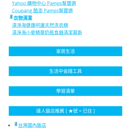
Yahoo 購物中心 Pamps幫寶適
Coupang 酷澎 Pamps幫寶適
衣物清潔
清淨海健康呵護天然洗衣精
清淨海小麥精華奶瓶食器清潔慕斯
家居生活
生活中省錢工具
學習清單
達人飯店推薦 [ ★號 = 已住 ]
台灣國內飯店