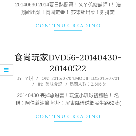
23
20140630 2014夏日熱鬪篇！ㄨㄚ係總舖師 I！ 浩
翔組出菜！肉圓定番！ 莎樂組出菜！雞排定
CONTINUE READING
食尚玩家DVD56-20140430-
20140522
2015-
BY:
ㄚ琪
ON:
2015/07/04
,MODIFIED:
2015/07/01
IN:
美味食記
點閱人數：2,606次
07-
04
20140430 丟掉旅遊書！玩瘋小琉球初體驗！ 名
稱：阿伯蔥油餅 地址：屏東縣琉球鄉民生路62號(
CONTINUE READING