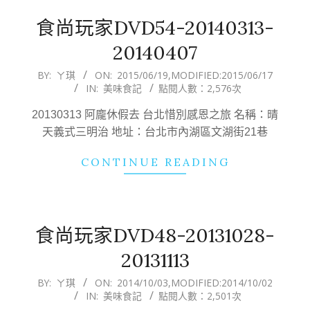
食尚玩家DVD54-20140313-
20140407
2015-
BY:
ㄚ琪
ON:
2015/06/19
,MODIFIED:
2015/06/17
IN:
美味食記
點閱人數：2,576次
06-
19
20130313 阿龐休假去 台北惜別感恩之旅 名稱：晴
天義式三明治 地址：台北市內湖區文湖街21巷
CONTINUE READING
食尚玩家DVD48-20131028-
20131113
2014-
BY:
ㄚ琪
ON:
2014/10/03
,MODIFIED:
2014/10/02
IN:
美味食記
點閱人數：2,501次
10-