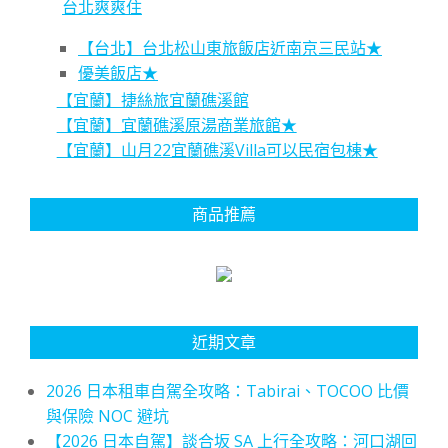
台北爽爽住
【台北】台北松山東旅飯店近南京三民站★
優美飯店★
【宜蘭】捷絲旅宜蘭礁溪館
【宜蘭】宜蘭礁溪原湯商業旅館★
【宜蘭】山月22宜蘭礁溪Villa可以民宿包棟★
商品推薦
近期文章
2026 日本租車自駕全攻略：Tabirai、TOCOO 比價
與保險 NOC 避坑
【2026 日本自駕】談合坂 SA 上行全攻略：河口湖回