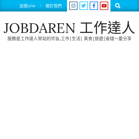
Skip
Search
加我Line
關於我們
to
content
JOBDAREN 工作達人
服務是工作達人架站的宗旨,工作|生活| 美食|旅遊|省錢～愛分享
Primary
Navigation
Menu