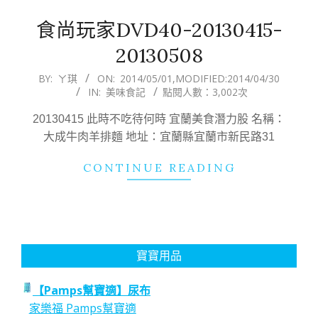
食尚玩家DVD40-20130415-
20130508
2014-
BY:
ㄚ琪
ON:
2014/05/01
,MODIFIED:
2014/04/30
IN:
美味食記
點閱人數：3,002次
05-
01
20130415 此時不吃待何時 宜蘭美食潛力股 名稱：
大成牛肉羊排麵 地址：宜蘭縣宜蘭市新民路31
CONTINUE READING
寶寶用品
【Pamps幫寶適】尿布
家樂福 Pamps幫寶適