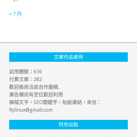
« 7 月
文案作品案例
試用體驗：
616
付費文案：
282
歡迎廠商洽談合作邀稿,
廣告欄尚有空位歡迎利用
橫幅文字，SEO關鍵字，貼紙連結，來信：
flylinux@gmail.com
特色站點