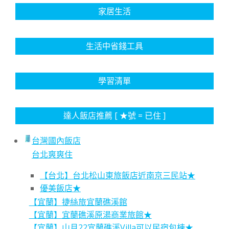
家居生活
生活中省錢工具
學習清單
達人飯店推薦 [ ★號 = 已住 ]
台灣國內飯店
台北爽爽住
【台北】台北松山東旅飯店近南京三民站★
優美飯店★
【宜蘭】捷絲旅宜蘭礁溪館
【宜蘭】宜蘭礁溪原湯商業旅館★
【宜蘭】山月22宜蘭礁溪Villa可以民宿包棟★