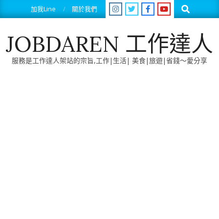
Skip
Search
加我Line
關於我們
to
content
JOBDAREN 工作達人
服務是工作達人架站的宗旨,工作|生活| 美食|旅遊|省錢～愛分享
Primary
Navigation
Menu