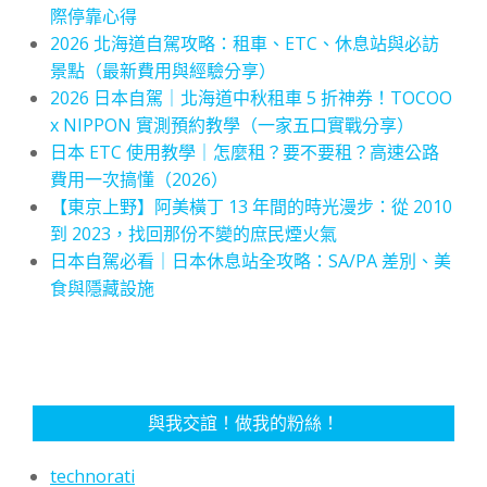
際停靠心得
2026 北海道自駕攻略：租車、ETC、休息站與必訪
景點（最新費用與經驗分享）
2026 日本自駕｜北海道中秋租車 5 折神券！TOCOO
x NIPPON 實測預約教學（一家五口實戰分享）
日本 ETC 使用教學｜怎麼租？要不要租？高速公路
費用一次搞懂（2026）
【東京上野】阿美橫丁 13 年間的時光漫步：從 2010
到 2023，找回那份不變的庶民煙火氣
日本自駕必看｜日本休息站全攻略：SA/PA 差別、美
食與隱藏設施
與我交誼！做我的粉絲！
technorati