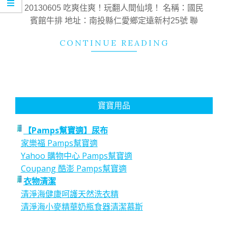
16
20130605 吃爽住爽！玩翻人間仙境！ 名稱：國民
賓館牛排 地址：南投縣仁愛鄉定遠新村25號 聯
CONTINUE READING
寶寶用品
【Pamps幫寶適】尿布
家樂福 Pamps幫寶適
Yahoo 購物中心 Pamps幫寶適
Coupang 酷澎 Pamps幫寶適
衣物清潔
清淨海健康呵護天然洗衣精
清淨海小麥精華奶瓶食器清潔慕斯