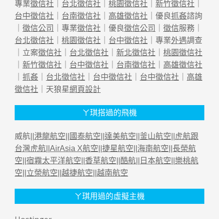
專業
徵信社
｜
台北徵信社
｜
桃園徵信社
｜
新竹徵信社
｜
台中徵信社
｜
台南徵信社
｜
高雄徵信社
｜優良
抓姦
諮詢
｜
徵信公司
｜專業
徵信社
｜優良
徵信公司
｜
徵信
服務｜
台北徵信社
｜
桃園徵信社
｜
台中徵信社
｜專業
外遇
調查
｜立案
徵信社
｜
台北徵信社
｜
新北徵信社
｜
桃園徵信社
｜
新竹徵信社
｜
台中徵信社
｜
台南徵信社
｜
高雄徵信社
｜
抓姦
｜
台北徵信社
｜
台中徵信社
｜
台中徵信社
｜
高雄
徵信社
｜天狼星
網頁設計
ㄚ琪搭過的飛機
威航||
港龍航空
||
國泰航空
||
達美航空
||
釜山航空
||
虎航跟
台灣虎航
||
AirAsia X航空
||
捷星航空
||
海南航空
||
長榮航
空
||
宿霧太平洋航空
||
香草航空
||
酷航
||
日本航空
||
樂桃航
空
||
立榮航空
||
越捷航空
||
越南航空
ㄚ琪用過的虛擬主機