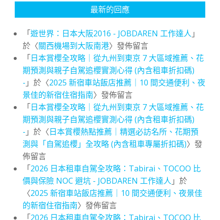
最新的回應
「
遊世界：日本大阪2016 - JOBDAREN 工作達人
」
於〈
關西機場到大阪南港
〉發佈留言
「
日本賞櫻全攻略｜從九州到東京 7 大區域推薦、花
期預測與親子自駕追櫻實測心得 (內含租車折扣碼)
-
」於〈
2025 新宿車站飯店推薦｜10 間交通便利、夜
景佳的新宿住宿指南
〉發佈留言
「
日本賞櫻全攻略｜從九州到東京 7 大區域推薦、花
期預測與親子自駕追櫻實測心得 (內含租車折扣碼)
-
」於〈
日本賞櫻熱點推薦｜精選必訪名所、花期預
測與「自駕追櫻」全攻略 (內含租車專屬折扣碼)
〉發
佈留言
「
2026 日本租車自駕全攻略：Tabirai、TOCOO 比
價與保險 NOC 避坑 - JOBDAREN 工作達人
」於
〈
2025 新宿車站飯店推薦｜10 間交通便利、夜景佳
的新宿住宿指南
〉發佈留言
「
2026 日本租車自駕全攻略：Tabirai、TOCOO 比