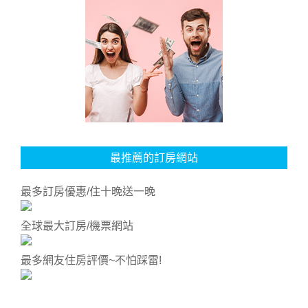
最推薦的訂房網站
最多訂房優惠/住十晚送一晚
全球最大訂房/機票網站
最多網友住房評價~不怕踩雷!