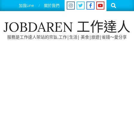
Skip
Search
加我Line
關於我們
to
content
JOBDAREN 工作達人
服務是工作達人架站的宗旨,工作|生活| 美食|旅遊|省錢～愛分享
Primary
Navigation
Menu