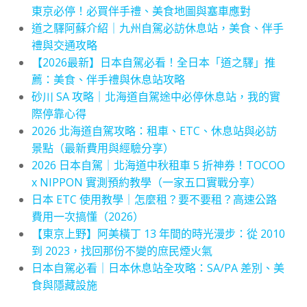
東京必停！必買伴手禮、美食地圖與塞車應對
道之驛阿蘇介紹｜九州自駕必訪休息站，美食、伴手
禮與交通攻略
【2026最新】日本自駕必看！全日本「道之驛」推
薦：美食、伴手禮與休息站攻略
砂川 SA 攻略｜北海道自駕途中必停休息站，我的實
際停靠心得
2026 北海道自駕攻略：租車、ETC、休息站與必訪
景點（最新費用與經驗分享）
2026 日本自駕｜北海道中秋租車 5 折神券！TOCOO
x NIPPON 實測預約教學（一家五口實戰分享）
日本 ETC 使用教學｜怎麼租？要不要租？高速公路
費用一次搞懂（2026）
【東京上野】阿美橫丁 13 年間的時光漫步：從 2010
到 2023，找回那份不變的庶民煙火氣
日本自駕必看｜日本休息站全攻略：SA/PA 差別、美
食與隱藏設施