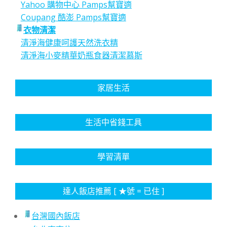
Yahoo 購物中心 Pamps幫寶適
Coupang 酷澎 Pamps幫寶適
衣物清潔
清淨海健康呵護天然洗衣精
清淨海小麥精華奶瓶食器清潔慕斯
家居生活
生活中省錢工具
學習清單
達人飯店推薦 [ ★號 = 已住 ]
台灣國內飯店