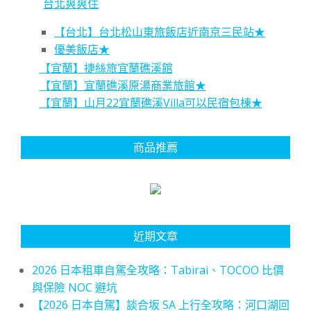
台北爽爽住
【台北】台北松山東旅飯店近南京三民站★
優美飯店★
【宜蘭】捷絲旅宜蘭礁溪館
【宜蘭】宜蘭礁溪原湯商業旅館★
【宜蘭】山月22宜蘭礁溪Villa可以民宿包棟★
商品推薦
近期文章
2026 日本租車自駕全攻略：Tabirai、TOCOO 比價
與保險 NOC 避坑
【2026 日本自駕】談合坂 SA 上行全攻略：河口湖回