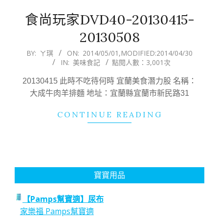
食尚玩家DVD40-20130415-
20130508
2014-
BY:
ㄚ琪
ON:
2014/05/01
,MODIFIED:
2014/04/30
IN:
美味食記
點閱人數：3,001次
05-
01
20130415 此時不吃待何時 宜蘭美食潛力股 名稱：
大成牛肉羊排麵 地址：宜蘭縣宜蘭市新民路31
CONTINUE READING
寶寶用品
【Pamps幫寶適】尿布
家樂福 Pamps幫寶適