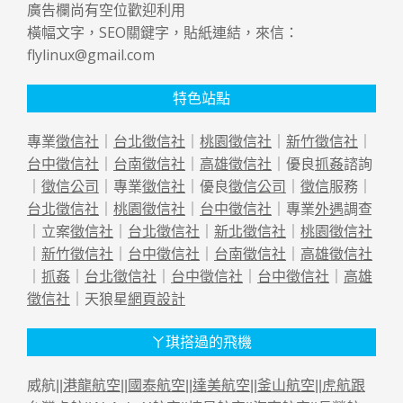
廣告欄尚有空位歡迎利用
橫幅文字，SEO關鍵字，貼紙連結，來信：
flylinux@gmail.com
特色站點
專業
徵信社
｜
台北徵信社
｜
桃園徵信社
｜
新竹徵信社
｜
台中徵信社
｜
台南徵信社
｜
高雄徵信社
｜優良
抓姦
諮詢
｜
徵信公司
｜專業
徵信社
｜優良
徵信公司
｜
徵信
服務｜
台北徵信社
｜
桃園徵信社
｜
台中徵信社
｜專業
外遇
調查
｜立案
徵信社
｜
台北徵信社
｜
新北徵信社
｜
桃園徵信社
｜
新竹徵信社
｜
台中徵信社
｜
台南徵信社
｜
高雄徵信社
｜
抓姦
｜
台北徵信社
｜
台中徵信社
｜
台中徵信社
｜
高雄
徵信社
｜天狼星
網頁設計
ㄚ琪搭過的飛機
威航||
港龍航空
||
國泰航空
||
達美航空
||
釜山航空
||
虎航跟