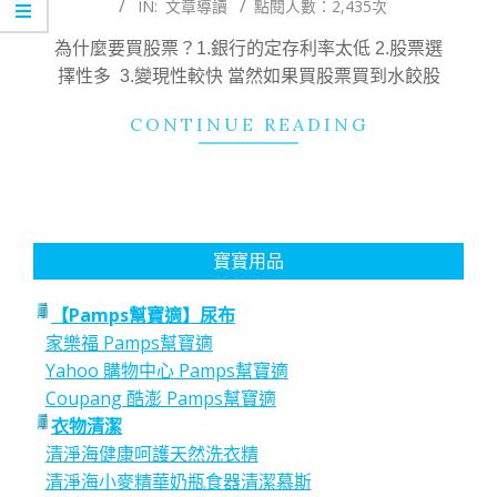
IN:
文章導讀
點閱人數：2,435次
09-
03
為什麼要買股票？1.銀行的定存利率太低 2.股票選
擇性多 3.變現性較快 當然如果買股票買到水餃股
CONTINUE READING
寶寶用品
【Pamps幫寶適】尿布
家樂福 Pamps幫寶適
Yahoo 購物中心 Pamps幫寶適
Coupang 酷澎 Pamps幫寶適
衣物清潔
清淨海健康呵護天然洗衣精
清淨海小麥精華奶瓶食器清潔慕斯