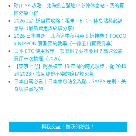
砂川 SA 攻略｜北海道自駕途中必停休息站，我的實
際停靠心得
2026 北海道自駕攻略：租車、ETC、休息站與必訪
景點（最新費用與經驗分享）
2026 日本自駕｜北海道中秋租車 5 折神券！TOCOO
x NIPPON 實測預約教學（一家五口實戰分享）
日本 ETC 使用教學｜怎麼租？要不要租？高速公路
費用一次搞懂（2026）
【東京上野】阿美橫丁 13 年間的時光漫步：從 2010
到 2023，找回那份不變的庶民煙火氣
日本自駕必看｜日本休息站全攻略：SA/PA 差別、美
食與隱藏設施
與我交誼！做我的粉絲！