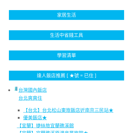
家居生活
生活中省錢工具
學習清單
達人飯店推薦 [ ★號 = 已住 ]
台灣國內飯店
台北爽爽住
【台北】台北松山東旅飯店近南京三民站★
優美飯店★
【宜蘭】捷絲旅宜蘭礁溪館
【宜蘭】宜蘭礁溪原湯商業旅館★