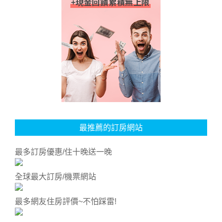
最推薦的訂房網站
最多訂房優惠/住十晚送一晚
全球最大訂房/機票網站
最多網友住房評價~不怕踩雷!