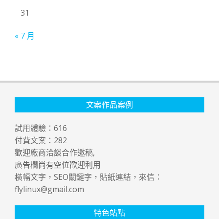
31
« 7 月
文案作品案例
試用體驗：
616
付費文案：
282
歡迎廠商洽談合作邀稿,
廣告欄尚有空位歡迎利用
橫幅文字，SEO關鍵字，貼紙連結，來信：
flylinux@gmail.com
特色站點