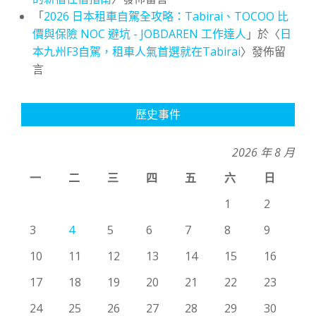
「
2026 日本租車自駕全攻略：Tabirai、TOCOO 比
價與保險 NOC 避坑 - JOBDAREN 工作達人
」於〈
日
本九州F3自駕，租車人氣首選就在Tabirai
〉發佈留
言
歷史事件
2026 年 8 月
一
二
三
四
五
六
日
1
2
3
4
5
6
7
8
9
10
11
12
13
14
15
16
17
18
19
20
21
22
23
24
25
26
27
28
29
30