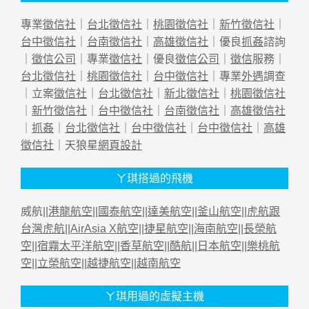
專業
徵信社
｜
台北徵信社
｜
桃園徵信社
｜
新竹徵信社
｜
台中徵信社
｜
台南徵信社
｜
高雄徵信社
｜優良
抓姦
諮詢
｜
徵信公司
｜專業
徵信社
｜優良
徵信公司
｜
徵信
服務｜
台北徵信社
｜
桃園徵信社
｜
台中徵信社
｜專業
外遇
調查
｜立案
徵信社
｜
台北徵信社
｜
新北徵信社
｜
桃園徵信社
｜
新竹徵信社
｜
台中徵信社
｜
台南徵信社
｜
高雄徵信社
｜
抓姦
｜
台北徵信社
｜
台中徵信社
｜
台中徵信社
｜
高雄
徵信社
｜天狼星
網頁設計
ㄚ琪搭過的飛機
威航||
港龍航空
||
國泰航空
||
達美航空
||
釜山航空
||
虎航跟
台灣虎航
||
AirAsia X航空
||
捷星航空
||
海南航空
||
長榮航
空
||
宿霧太平洋航空
||
香草航空
||
酷航
||
日本航空
||
樂桃航
空
||
立榮航空
||
越捷航空
||
越南航空
ㄚ琪用過的虛擬主機