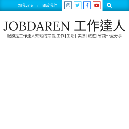
Skip
Search
加我Line
關於我們
to
content
JOBDAREN 工作達人
服務是工作達人架站的宗旨,工作|生活| 美食|旅遊|省錢～愛分享
Primary
Navigation
Menu