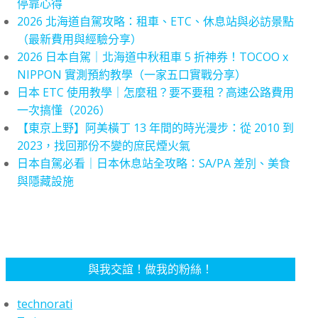
停靠心得
2026 北海道自駕攻略：租車、ETC、休息站與必訪景點
（最新費用與經驗分享）
2026 日本自駕｜北海道中秋租車 5 折神券！TOCOO x
NIPPON 實測預約教學（一家五口實戰分享）
日本 ETC 使用教學｜怎麼租？要不要租？高速公路費用
一次搞懂（2026）
【東京上野】阿美橫丁 13 年間的時光漫步：從 2010 到
2023，找回那份不變的庶民煙火氣
日本自駕必看｜日本休息站全攻略：SA/PA 差別、美食
與隱藏設施
與我交誼！做我的粉絲！
technorati