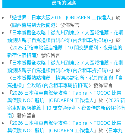
最新的回應
「
遊世界：日本大阪2016 - JOBDAREN 工作達人
」於
〈
關西機場到大阪南港
〉發佈留言
「
日本賞櫻全攻略｜從九州到東京 7 大區域推薦、花期
預測與親子自駕追櫻實測心得 (內含租車折扣碼) -
」於
〈
2025 新宿車站飯店推薦｜10 間交通便利、夜景佳的
新宿住宿指南
〉發佈留言
「
日本賞櫻全攻略｜從九州到東京 7 大區域推薦、花期
預測與親子自駕追櫻實測心得 (內含租車折扣碼) -
」於
〈
日本賞櫻熱點推薦｜精選必訪名所、花期預測與「自
駕追櫻」全攻略 (內含租車專屬折扣碼)
〉發佈留言
「
2026 日本租車自駕全攻略：Tabirai、TOCOO 比價
與保險 NOC 避坑 - JOBDAREN 工作達人
」於〈
2025 新
宿車站飯店推薦｜10 間交通便利、夜景佳的新宿住宿指
南
〉發佈留言
「
2026 日本租車自駕全攻略：Tabirai、TOCOO 比價
與保險 NOC 避坑 - JOBDAREN 工作達人
」於〈
日本九