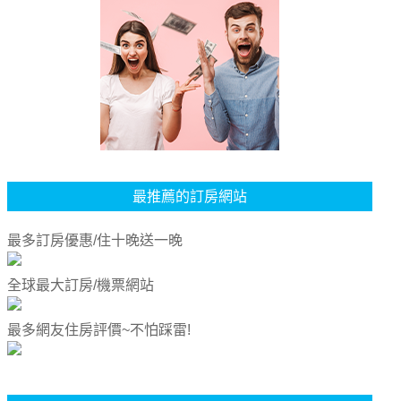
最推薦的訂房網站
最多訂房優惠/住十晚送一晚
全球最大訂房/機票網站
最多網友住房評價~不怕踩雷!