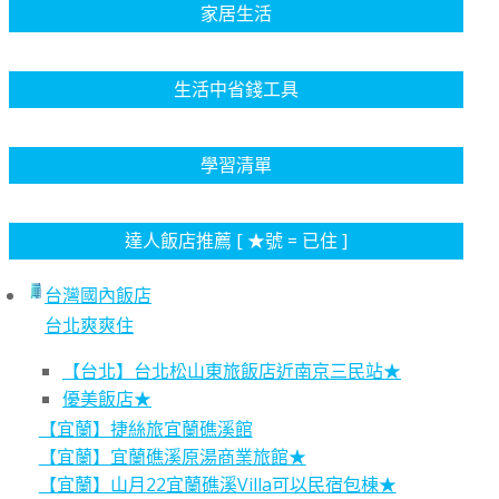
家居生活
生活中省錢工具
學習清單
達人飯店推薦 [ ★號 = 已住 ]
台灣國內飯店
台北爽爽住
【台北】台北松山東旅飯店近南京三民站★
優美飯店★
【宜蘭】捷絲旅宜蘭礁溪館
【宜蘭】宜蘭礁溪原湯商業旅館★
【宜蘭】山月22宜蘭礁溪Villa可以民宿包棟★