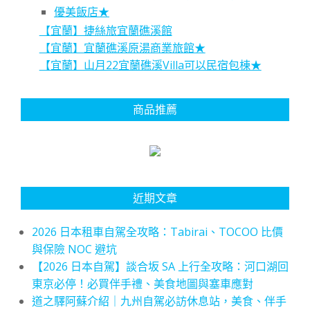
優美飯店★
【宜蘭】捷絲旅宜蘭礁溪館
【宜蘭】宜蘭礁溪原湯商業旅館★
【宜蘭】山月22宜蘭礁溪Villa可以民宿包棟★
商品推薦
近期文章
2026 日本租車自駕全攻略：Tabirai、TOCOO 比價
與保險 NOC 避坑
【2026 日本自駕】談合坂 SA 上行全攻略：河口湖回
東京必停！必買伴手禮、美食地圖與塞車應對
道之驛阿蘇介紹｜九州自駕必訪休息站，美食、伴手