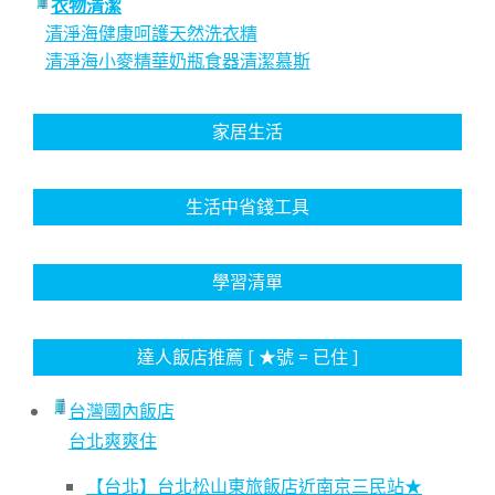
衣物清潔
清淨海健康呵護天然洗衣精
清淨海小麥精華奶瓶食器清潔慕斯
家居生活
生活中省錢工具
學習清單
達人飯店推薦 [ ★號 = 已住 ]
台灣國內飯店
台北爽爽住
【台北】台北松山東旅飯店近南京三民站★