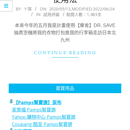
2020-
BY:
ㄚ琪
ON:
2020/05/13
,MODIFIED:
2022/06/24
IN:
試用評論
點閱人數：1,483次
05-
13
本來今年的五月我是計畫使用【摩肯】DR. SAVE
抽真空機將我的衣物打包進我的行李箱走訪日本北
九州
CONTINUE READING
寶寶用品
【Pamps幫寶適】尿布
家樂福 Pamps幫寶適
Yahoo 購物中心 Pamps幫寶適
Coupang 酷澎 Pamps幫寶適