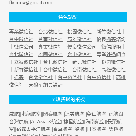
flylinux@gmail.com
特色站點
專業
徵信社
｜
台北徵信社
｜
桃園徵信社
｜
新竹徵信社
｜
台中徵信社
｜
台南徵信社
｜
高雄徵信社
｜優良
抓姦
諮詢
｜
徵信公司
｜專業
徵信社
｜優良
徵信公司
｜
徵信
服務｜
台北徵信社
｜
桃園徵信社
｜
台中徵信社
｜專業
外遇
調查
｜立案
徵信社
｜
台北徵信社
｜
新北徵信社
｜
桃園徵信社
｜
新竹徵信社
｜
台中徵信社
｜
台南徵信社
｜
高雄徵信社
｜
抓姦
｜
台北徵信社
｜
台中徵信社
｜
台中徵信社
｜
高雄
徵信社
｜天狼星
網頁設計
ㄚ琪搭過的飛機
威航||
港龍航空
||
國泰航空
||
達美航空
||
釜山航空
||
虎航跟
台灣虎航
||
AirAsia X航空
||
捷星航空
||
海南航空
||
長榮航
空
||
宿霧太平洋航空
||
香草航空
||
酷航
||
日本航空
||
樂桃航