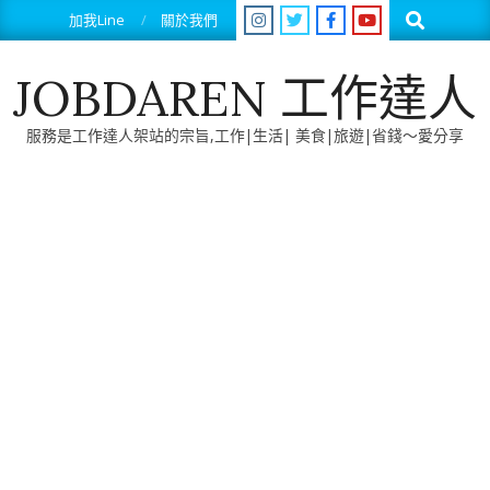
Skip
Search
加我Line
關於我們
to
content
JOBDAREN 工作達人
服務是工作達人架站的宗旨,工作|生活| 美食|旅遊|省錢～愛分享
Primary
Navigation
Menu