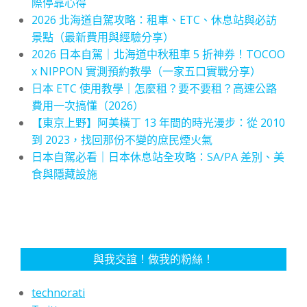
際停靠心得
2026 北海道自駕攻略：租車、ETC、休息站與必訪
景點（最新費用與經驗分享）
2026 日本自駕｜北海道中秋租車 5 折神券！TOCOO
x NIPPON 實測預約教學（一家五口實戰分享）
日本 ETC 使用教學｜怎麼租？要不要租？高速公路
費用一次搞懂（2026）
【東京上野】阿美橫丁 13 年間的時光漫步：從 2010
到 2023，找回那份不變的庶民煙火氣
日本自駕必看｜日本休息站全攻略：SA/PA 差別、美
食與隱藏設施
與我交誼！做我的粉絲！
technorati