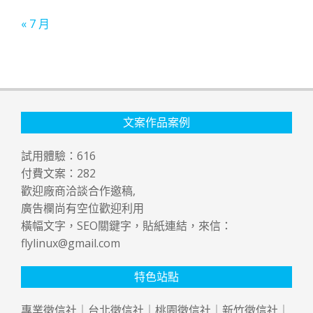
« 7 月
文案作品案例
試用體驗：
616
付費文案：
282
歡迎廠商洽談合作邀稿,
廣告欄尚有空位歡迎利用
橫幅文字，SEO關鍵字，貼紙連結，來信：
flylinux@gmail.com
特色站點
專業
徵信社
｜
台北徵信社
｜
桃園徵信社
｜
新竹徵信社
｜