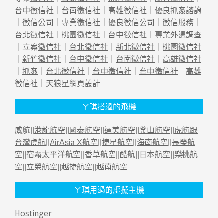
台中徵信社
｜
台南徵信社
｜
高雄徵信社
｜優良
抓姦
諮詢
｜
徵信公司
｜專業
徵信社
｜優良
徵信公司
｜
徵信
服務｜
台北徵信社
｜
桃園徵信社
｜
台中徵信社
｜專業
外遇
調查
｜立案
徵信社
｜
台北徵信社
｜
新北徵信社
｜
桃園徵信社
｜
新竹徵信社
｜
台中徵信社
｜
台南徵信社
｜
高雄徵信社
｜
抓姦
｜
台北徵信社
｜
台中徵信社
｜
台中徵信社
｜
高雄
徵信社
｜天狼星
網頁設計
ㄚ琪搭過的飛機
威航||
港龍航空
||
國泰航空
||
達美航空
||
釜山航空
||
虎航跟
台灣虎航
||
AirAsia X航空
||
捷星航空
||
海南航空
||
長榮航
空
||
宿霧太平洋航空
||
香草航空
||
酷航
||
日本航空
||
樂桃航
空
||
立榮航空
||
越捷航空
||
越南航空
ㄚ琪用過的虛擬主機
Hostinger