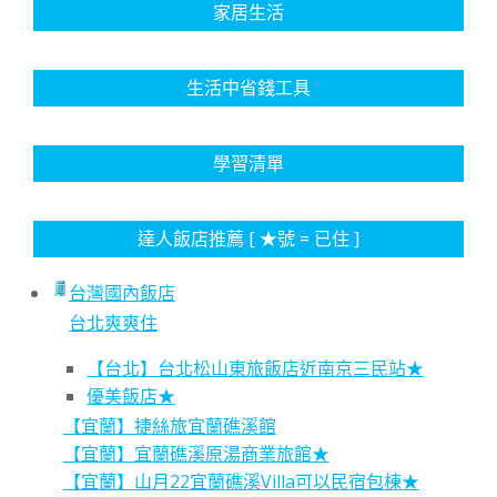
家居生活
生活中省錢工具
學習清單
達人飯店推薦 [ ★號 = 已住 ]
台灣國內飯店
台北爽爽住
【台北】台北松山東旅飯店近南京三民站★
優美飯店★
【宜蘭】捷絲旅宜蘭礁溪館
【宜蘭】宜蘭礁溪原湯商業旅館★
【宜蘭】山月22宜蘭礁溪Villa可以民宿包棟★