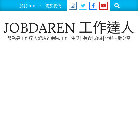
Skip
Search
加我Line
關於我們
to
content
JOBDAREN 工作達人
服務是工作達人架站的宗旨,工作|生活| 美食|旅遊|省錢～愛分享
Primary
Navigation
Menu