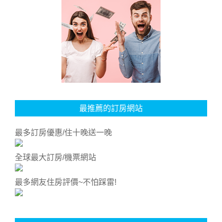
最推薦的訂房網站
最多訂房優惠/住十晚送一晚
全球最大訂房/機票網站
最多網友住房評價~不怕踩雷!