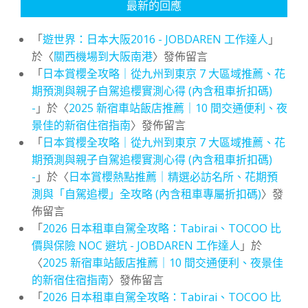
最新的回應
「
遊世界：日本大阪2016 - JOBDAREN 工作達人
」
於〈
關西機場到大阪南港
〉發佈留言
「
日本賞櫻全攻略｜從九州到東京 7 大區域推薦、花
期預測與親子自駕追櫻實測心得 (內含租車折扣碼)
-
」於〈
2025 新宿車站飯店推薦｜10 間交通便利、夜
景佳的新宿住宿指南
〉發佈留言
「
日本賞櫻全攻略｜從九州到東京 7 大區域推薦、花
期預測與親子自駕追櫻實測心得 (內含租車折扣碼)
-
」於〈
日本賞櫻熱點推薦｜精選必訪名所、花期預
測與「自駕追櫻」全攻略 (內含租車專屬折扣碼)
〉發
佈留言
「
2026 日本租車自駕全攻略：Tabirai、TOCOO 比
價與保險 NOC 避坑 - JOBDAREN 工作達人
」於
〈
2025 新宿車站飯店推薦｜10 間交通便利、夜景佳
的新宿住宿指南
〉發佈留言
「
2026 日本租車自駕全攻略：Tabirai、TOCOO 比